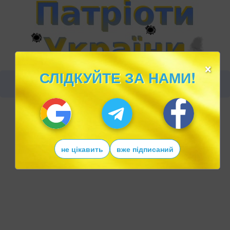
×
СЛІДКУЙТЕ ЗА НАМИ!
не цікавить
вже підписаний