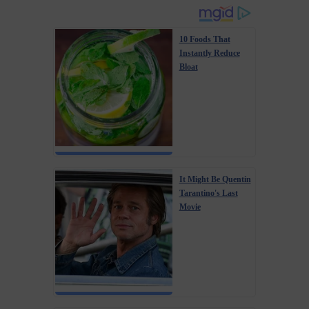
10 Foods That
Instantly Reduce
Bloat
It Might Be Quentin
Tarantino's Last
Movie