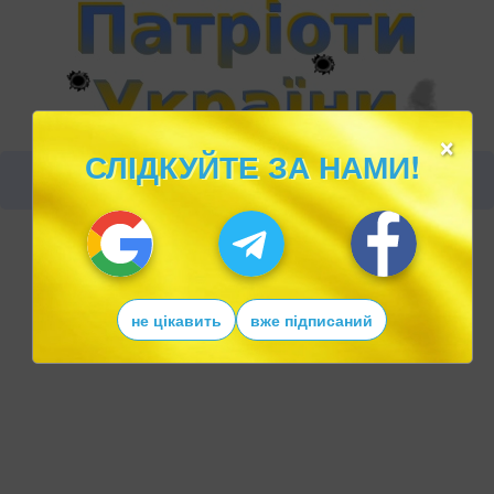
×
СЛІДКУЙТЕ ЗА НАМИ!
не цікавить
вже підписаний