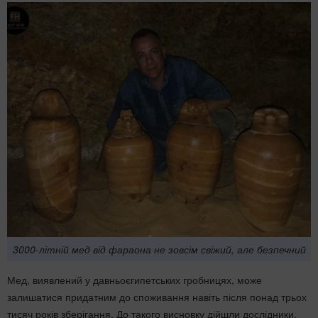
3000-літній мед від фараона не зовсім свіжий, але безпечний
Мед, виявлений у давньоєгипетських гробницях, може
залишатися придатним до споживання навіть після понад трьох
тисяч років зберігання. До такого висновку дійшли дослідники,