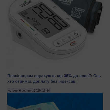
Пенсіонерам нарахують ще 35% до пенсії: Ось
Підвищений артеріальний тиск недарма називають
хто отримає доплату без індексації
«тихим убивцею». Гіпертонія може роками не викликати
жодних симптомів, але водночас значно підвищує ризик
четвер, 6 серпень 2026, 18:44
інсульту, інфаркту та інших серцево-судинних
захворювань. Саме тому лікарі рекомендують регулярно
к...