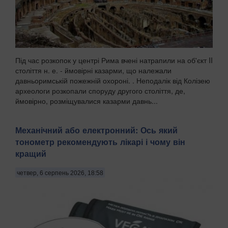
Під час розкопок у центрі Рима вчені натрапили на об'єкт II
століття н. е. - ймовірні казарми, що належали
давньоримській пожежній охороні. . Неподалік від Колізею
археологи розкопали споруду другого століття, де,
ймовірно, розміщувалися казарми давнь...
Механічний або електронний: Ось який
тонометр рекомендують лікарі і чому він
кращий
четвер, 6 серпень 2026, 18:58