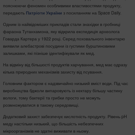
пояснюючи феномен особливими властивостями продукту,
передають
Патріоти України
з посиланням на Space Daily.
Одним із найвідоміших прикладів стали знахідки в гробниці
фараона Тутанхамона, яку відкрила експедиція археолога
Говарда Картера у 1922 році. Серед поховального інвентарю
виявили алебастрові посудини із густими бурштиновими
залишками, які пізніше ідентифікували як мед.
На відміну від більшості продуктів харчування, мед має одразу
кілька природних механізмів захисту від псування.
Головним фактором є надзвичайно низький вміст води. Під час
виробництва бджоли випаровують із нектару більшу частину
вологи, тому бактерії та грибки просто не можуть
розмножуватися в такому середовищі.
Додатковий захист забезпечує кислотність продукту. Рівень pH
меду настільки низький, що більшість небезпечних
мікроорганізмів не здатні виживати в ньому.