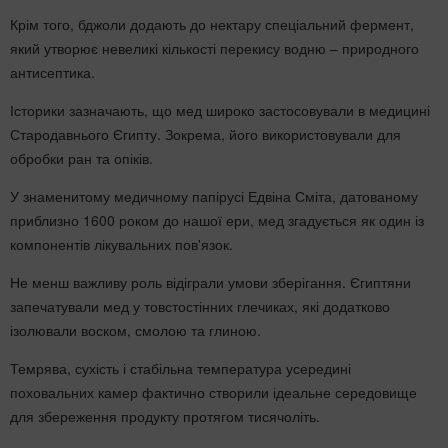
Крім того, бджоли додають до нектару спеціальний фермент,
який утворює невеликі кількості перекису водню – природного
антисептика.
Історики зазначають, що мед широко застосовували в медицині
Стародавнього Єгипту. Зокрема, його використовували для
обробки ран та опіків.
У знаменитому медичному папірусі Едвіна Сміта, датованому
приблизно 1600 роком до нашої ери, мед згадується як один із
компонентів лікувальних пов'язок.
Не менш важливу роль відіграли умови зберігання. Єгиптяни
запечатували мед у товстостінних глечиках, які додатково
ізолювали воском, смолою та глиною.
Темрява, сухість і стабільна температура усередині
поховальних камер фактично створили ідеальне середовище
для збереження продукту протягом тисячоліть.