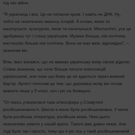
під час війни.
"Я українець і все. Це не питання крові. І навіть не ДНК. Ну,
тобто не генетичних якихось історій. А етніки, якою ти
насичуєшся, культурою, якою ти насичуєшся. Менталітет, усе це
здобуваєш тут і стаєш українцем. Музика більша, ніж політика,
мистецтво більше ніж політика. Вона не має меж, відповідно", –
зазначив він.
Втім, Іван зізнався, що не вважає українську мову своєю рідною.
Співак зазначив, що хоче більше писати композицій
українською, але поки що йому це не вдається через мовний
бар'єр. Артист пояснив це тим, що державну мову він почав
вивчати лише у 5 класі, хоч і ріс на Київщині.
"От якось утворилася така атмосфера у Славутичі
російськомовності. Школа в мене була російськомовна. У мене
була російська література, російська мова. Нині цього
неможливо уявити у нашій країні. Такого вже давно нема. Але
тоді було так і просто, тому що я ріс ось у такій російськомовній