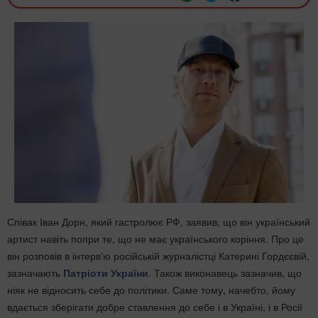
Співак Іван Дорн, який гастролює РФ, заявив, що він український
артист навіть попри те, що не має українського коріння. Про це
він розповів в інтерв'ю російській журналістці Катерині Гордєєвій,
зазначають
Патріоти України
. Також виконавець зазначив, що
ніяк не відносить себе до політики. Саме тому, начебто, йому
вдається зберігати добре ставлення до себе і в Україні, і в Росії