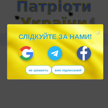
×
СЛІДКУЙТЕ ЗА НАМИ!
не цікавить
вже підписаний