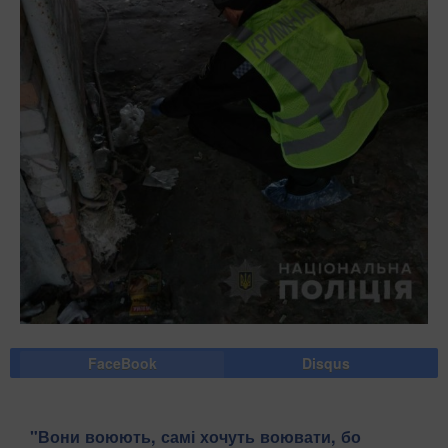
FaceBook
Disqus
​"Вони воюють, самі хочуть воювати, бо