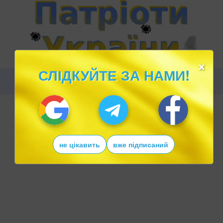
×
СЛІДКУЙТЕ ЗА НАМИ!
не цікавить
вже підписаний