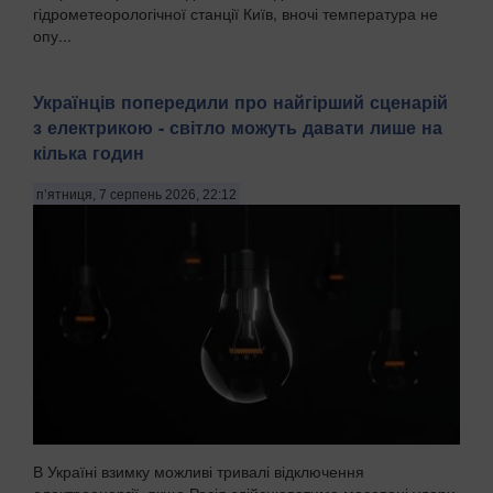
гідрометеорологічної станції Київ, вночі температура не
опу...
Українців попередили про найгірший сценарій
з електрикою - світло можуть давати лише на
кілька годин
п’ятниця, 7 серпень 2026, 22:12
В Україні взимку можливі тривалі відключення
електроенергії, якщо Росія здійснюватиме масовані удари