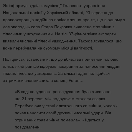
Як інформує відділ комунікації Головного управління
Національної поліції у Харківській області, 23 вересня до
правоохоронців надійшло повідомлення про те, що в одному з
домоволодінь села Стара Покровка виявлено тіло жінки з
тілесними ушкодженнями. На тілі 37-річної жінки експерти
виявили численні тілесні ушкодження. Також з’ясувалося, що
вона перебувала на сьомому місяці вагітності.
Поліцейські встановили, що до вбивства причетний чоловік
жінки, який раніше відбував покарання за нанесення людині
тяжких тілесних ушкоджень. За кілька годин поліцейські
затримали зловмисника в селищі Рогань.
«В ході досудового розслідування було з’ясовано,
що 21 вересня між подружжям сталася сварка.
Перебуваючи у стані алкогольного сп’яніння, чоловік
почав наносити своїй дружині чисельні удари. Від
отриманих травм жінка померла», - йдеться у
повідомленні.