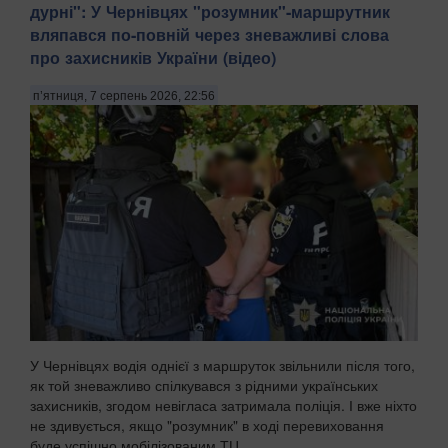
дурні": У Чернівцях "розумник"-маршрутник
вляпався по-повній через зневажливі слова
про захисників України (відео)
п’ятниця, 7 серпень 2026, 22:56
У Чернівцях водія однієї з маршруток звільнили після того,
як той зневажливо спілкувався з рідними українських
захисників, згодом невігласа затримала поліція. І вже ніхто
не здивується, якщо "розумник" в ході перевиховання
буде успішно мобілізованим ТЦ...