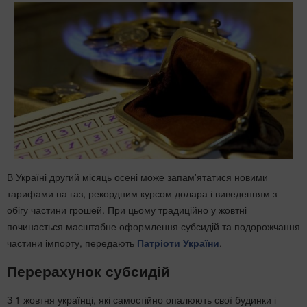
В Україні другий місяць осені може запам'ятатися новими
тарифами на газ, рекордним курсом долара і виведенням з
обігу частини грошей. При цьому традиційно у жовтні
починається масштабне оформлення субсидій та подорожчання
частини імпорту, передають
Патріоти України
.
Перерахунок субсидій
З 1 жовтня українці, які самостійно опалюють свої будинки і