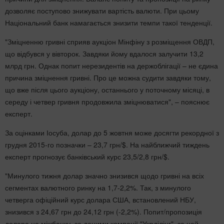
дозволяє поступово знижувати вартість валюти. При цьому
Національний банк намагається знизити темпи такої тенденції.
"Зміцненню гривні сприяв аукціон Мінфіну з розміщення ОВДП,
що відбувся у вівторок. Завдяки йому вдалося залучити 13,2
млрд грн. Однак попит нерезидентів на держоблігації – не єдина
причина зміцнення гривні. Про це можна судити завдяки тому,
що вже після цього аукціону, останнього у поточному місяці, в
середу і четвер гривня продовжила зміцнюватися", – пояснює
експерт.
За оцінками Іосуба, долар до 5 жовтня може досягти рекордної з
грудня 2015-го позначки – 23,7 грн/$. На найближчий тиждень
експерт прогнозує банківський курс 23,5/2,8 грн/$.
"Минулого тижня долар значно знизився щодо гривні на всіх
сегментах валютного ринку на 1,7-2,2%. Так, з минулого
четверга офіційний курс долара США, встановлений НБУ,
знизився з 24,67 грн до 24,12 грн (-2,2%). Попит/пропозиція
долара на міжбанку, за даними компанії "Укрділінг", за цей