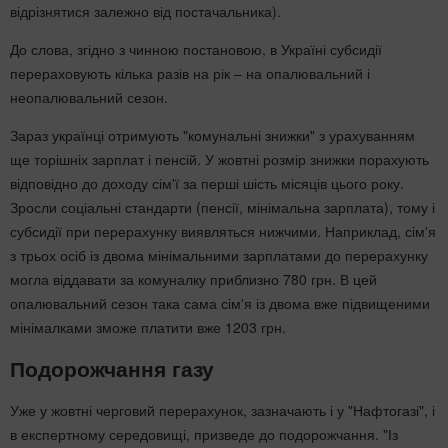
відрізнятися залежно від постачальника).
До слова, згідно з чинною постановою, в Україні субсидії
перераховують кілька разів на рік – на опалювальний і
неопалювальний сезон.
Зараз українці отримують "комунальні знижки" з урахуванням
ще торішніх зарплат і пенсій. У жовтні розмір знижки порахують
відповідно до доходу сім'ї за перші шість місяців цього року.
Зросли соціальні стандарти (пенсії, мінімальна зарплата), тому і
субсидії при перерахунку виявляться нижчими. Наприклад, сім'я
з трьох осіб із двома мінімальними зарплатами до перерахунку
могла віддавати за комуналку приблизно 780 грн. В цей
опалювальний сезон така сама сім'я із двома вже підвищеними
мінімалками зможе платити вже 1203 грн.
Подорожчання газу
Уже у жовтні черговий перерахунок, зазначають і у "Нафтогазі", і
в експертному середовищі, призведе до подорожчання. "Із