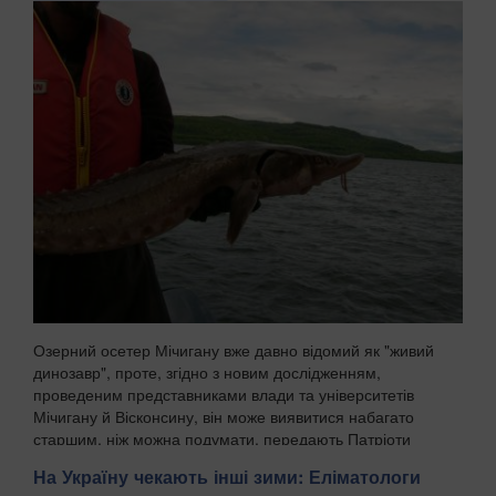
Озерний осетер Мічигану вже давно відомий як "живий
динозавр", проте, згідно з новим дослідженням,
проведеним представниками влади та університетів
Мічигану й Вісконсину, він може виявитися набагато
старшим, ніж можна подумати, передають Патріоти
Украї...
На Україну чекають інші зими: Еліматологи