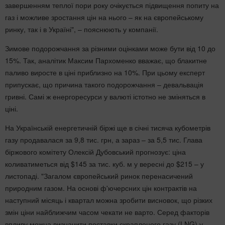
завершенням теплої пори року очікується підвищення попиту на
газ і можливе зростання цін на нього – як на європейському
ринку, так і в Україні", – пояснюють у компанії.
Зимове подорожчання за різними оцінками може бути від 10 до
15%. Так, аналітик Максим Пархоменко вважає, що блакитне
паливо виросте в ціні приблизно на 10%. При цьому експерт
припускає, що причина такого подорожчання – девальвація
гривні. Самі ж енергоресурси у валюті істотно не зміняться в
ціні.
На Українській енергетичній біржі ще в січні тисяча кубометрів
газу продавалася за 9,8 тис. грн, а зараз – за 5,5 тис. Глава
біржового комітету Олексій Дубовський прогнозує: ціна
коливатиметься від $145 за тис. куб. м у вересні до $215 – у
листопаді. "Загалом європейський ринок перенасичений
природним газом. На основі ф'ючерсних цін контрактів на
наступний місяць і квартал можна зробити висновок, що різких
змін ціни найближчим часом чекати не варто. Серед факторів
впливу можна визначити поставки скрапленого газу (LNG) у