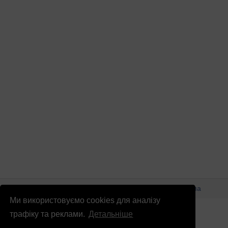
© Патріоти України 2026
Правова інформація
Реклама
Ми використовуємо cookies для аналізу
info
@
patrioty.org.ua
трафіку та реклами.
Детальніше