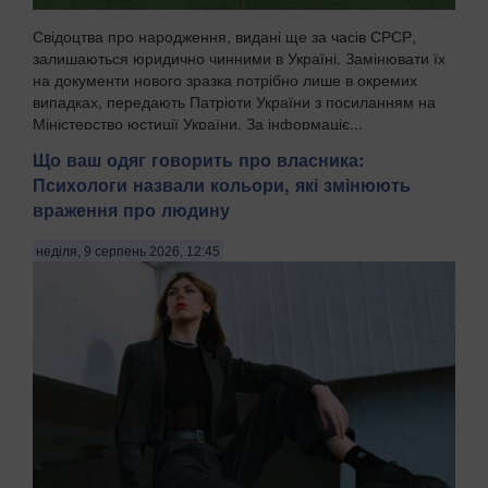
Свідоцтва про народження, видані ще за часів СРСР,
залишаються юридично чинними в Україні. Замінювати їх
на документи нового зразка потрібно лише в окремих
випадках, передають Патріоти України з посиланням на
Міністерство юстиції України. За інформаціє...
Що ваш одяг говорить про власника:
Психологи назвали кольори, які змінюють
враження про людину
неділя, 9 серпень 2026, 12:45