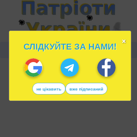
×
СЛІДКУЙТЕ ЗА НАМИ!
не цікавить
вже підписаний