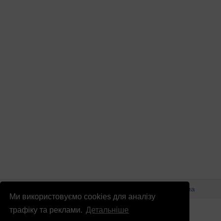
© Патріоти України 2026
Правова інформація
Реклама
Ми використовуємо cookies для аналізу
info
@
patrioty.org.ua
трафіку та реклами.
Детальніше