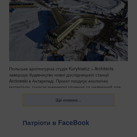
Польська архітектурна студія Kuryłowicz + Architects
завершує будівництво нової дослідницької станції
Arctowski в Антарктиді. Проєкт поєднує екологічні
матеріали, сучасні інженерні рішення та незвичний для
полярних баз акцент на комфорті людей, які пра...
Патріоти в FaceBook