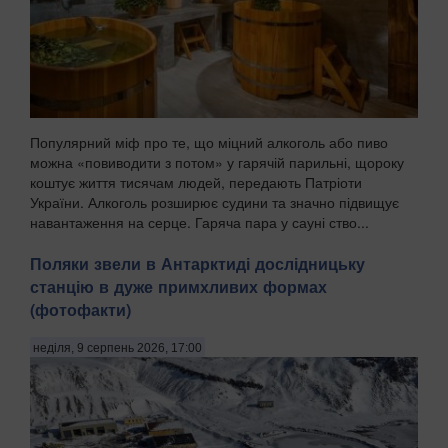
Популярний міф про те, що міцний алкоголь або пиво
можна «повиводити з потом» у гарячій парильні, щороку
коштує життя тисячам людей, передають Патріоти
України. Алкоголь розширює судини та значно підвищує
навантаження на серце. Гаряча пара у сауні ство...
Поляки звели в Антарктиді дослідницьку
станцію в дуже примхливих формах
(фотофакти)
неділя, 9 серпень 2026, 17:00