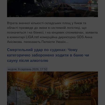
Втрата значної кількості складських площ у Києві та
області призведе до зміни в системній логістиці, що
позначиться і на бізнесі, і на кінцевих споживачах, заявила
в коментарі LIGA.net комерційна директорка GDS Анна
Анісімова, передають Патріоти Україн...
Смертельний удар по судинах: Чому
категорично заборонено ходити в баню чи
сауну після алкоголю
неділя, 9 серпень 2026, 17:52