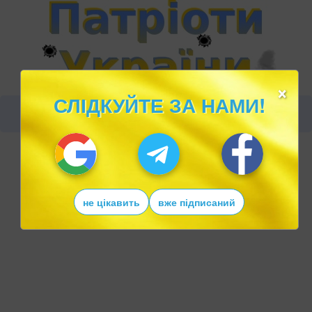
×
СЛІДКУЙТЕ ЗА НАМИ!
не цікавить
вже підписаний