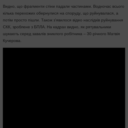
Видно, що фрагменти стіни падали частинами. Водночас всього
кілька перехожих обернулися на споруду, що руйнувалася, а
потім просто пішли. Також з'явилося відео наслідків руйнування
СКК, зроблене з БПЛА. На кадрах видно, як рятувальники
шукають серед завалів зниклого робітника – 30-річного Матвія
Кучерова.