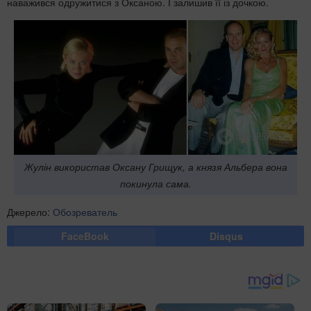
наважився одружитися з Оксаною. І залишив її із дочкою.
Жулін використав Оксану Грищук, а князя Альбера вона
покинула сама.
Джерело:
Обозреватель
FaceBook
Disqus