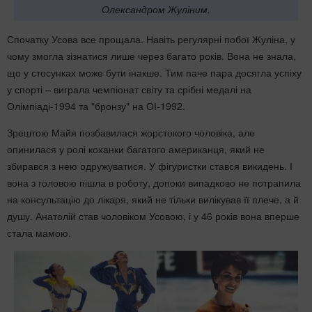
Олександром Жуліним.
Спочатку Усова все прощала. Навіть регулярні побої Жуліна, у
чому змогла зізнатися лише через багато років. Вона не знала,
що у стосунках може бути інакше. Тим паче пара досягла успіху
у спорті – виграла чемпіонат світу та срібні медалі на
Олімпіаді-1994 та "бронзу" на ОІ-1992.
Зрештою Майя позбавилася жорстокого чоловіка, але
опинилася у ролі коханки багатого американця, який не
збирався з нею одружуватися. У фігуристки стався викидень. І
вона з головою пішла в роботу, допоки випадково не потрапила
на консультацію до лікаря, який не тільки вилікував її плече, а й
душу. Анатолій став чоловіком Усовою, і у 46 років вона вперше
стала мамою.