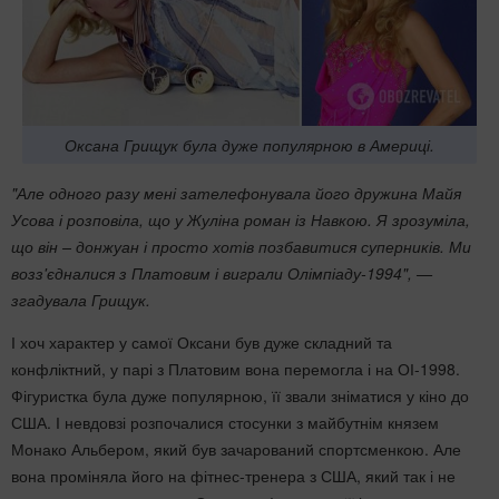
Оксана Грищук була дуже популярною в Америці.
"Але одного разу мені зателефонувала його дружина Майя
Усова і розповіла, що у Жуліна роман із Навкою. Я зрозуміла,
що він – донжуан і просто хотів позбавитися суперників. Ми
возз'єдналися з Платовим і виграли Олімпіаду-1994", —
згадувала Грищук.
І хоч характер у самої Оксани був дуже складний та
конфліктний, у парі з Платовим вона перемогла і на ОІ-1998.
Фігуристка була дуже популярною, її звали зніматися у кіно до
США. І невдовзі розпочалися стосунки з майбутнім князем
Монако Альбером, який був зачарований спортсменкою. Але
вона проміняла його на фітнес-тренера з США, який так і не