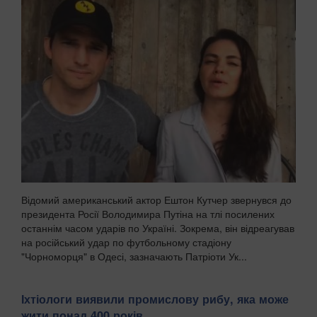
Відомий американський актор Ештон Кутчер звернувся до
президента Росії Володимира Путіна на тлі посилених
останнім часом ударів по Україні. Зокрема, він відреагував
на російський удар по футбольному стадіону
"Чорноморця" в Одесі, зазначають Патріоти Ук...
Іхтіологи виявили промислову рибу, яка може
жити понад 400 років