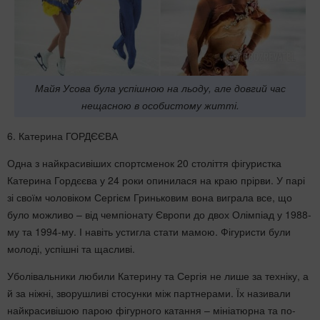
Майя Усова була успішною на льоду, але довгий час
нещасною в особистому житті.
6. Катерина ГОРДЄЄВА
Одна з найкрасивіших спортсменок 20 століття фігуристка
Катерина Гордєєва у 24 роки опинилася на краю прірви. У парі
зі своїм чоловіком Сергієм Гриньковим вона виграла все, що
було можливо – від чемпіонату Європи до двох Олімпіад у 1988-
му та 1994-му. І навіть устигла стати мамою. Фігуристи були
молоді, успішні та щасливі.
Уболівальники любили Катерину та Сергія не лише за техніку, а
й за ніжні, зворушливі стосунки між партнерами. Їх називали
найкрасивішою парою фігурного катання – мініатюрна та по-