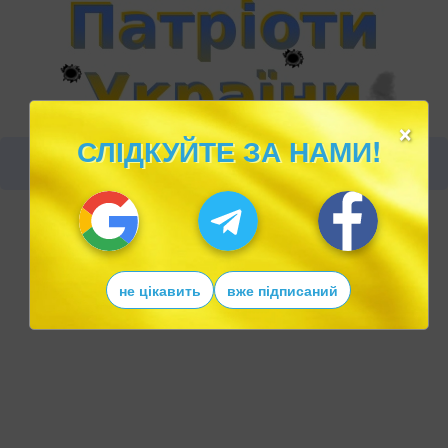
×
СЛІДКУЙТЕ ЗА НАМИ!
не цікавить
вже підписаний