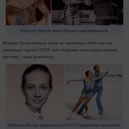
Наталя Ліничук мала багато шанувальників.
Вперше Лінічук вийшла заміж за чиновника з Міністерства
зовнішньої торгівлі СРСР, але подружжя жило надто різними
життями, і пара розпалася.
Наталя Ліничук вважалася у СРСР справжньою красунею.