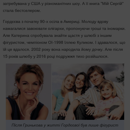
затребувана у США у різноманітних шоу. А її книга "Мій Сергій"
стала бестселером.
Гордєєва з початку 90-х осіла в Америці. Молоду вдову
намагалися завоювати олігархи, пропонуючи гроші та іномарки.
Але Катерина спробувала знайти щастя у шлюбі з іншим
фігуристом, чемпіоном ОІ-1998 Іллею Куликом. І здавалося, що
їй це вдалося. 2002 року вона народила йому дочку. Але після
15 років шлюбу у 2016 році подружжя тихо розійшлося.
Після Гринькова у житті Гордєєвої був лише фігурист