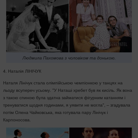
Людмила Пахомова з чоловіком та донькою.
4. Наталія ЛІНІЧУК
Наталя Лінічук стала олімпійською чемпіонкою у танцях на
льоду всупереч усьому. "У Наташі хребет був як кисіль. Як вона
з такою спиною була здатна займатися фігурним катанням і
тренуватися щодня годинами, я уявити не могла", – згадувала
потім Олена Чайковська, яка готувала пару Лінічук і
Карпоносова.