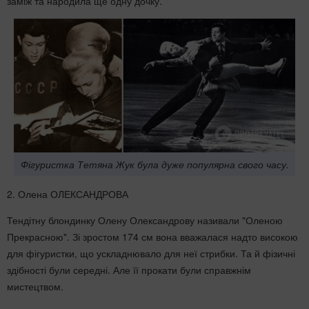
заміж та народила ще одну дочку.
Фігуристка Тетяна Жук була дуже популярна свого часу.
2. Олена ОЛЕКСАНДРОВА
Тендітну блондинку Олену Олександрову називали "Оленою
Прекрасною". Зі зростом 174 см вона вважалася надто високою
для фігуристки, що ускладнювало для неї стрибки. Та й фізичні
здібності були середні. Але її прокати були справжнім
мистецтвом.