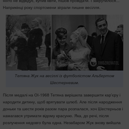
ніхто не відвідує, купив квіти, пішов провідати. І закрутилося...
Наприкінці року спортсмени зіграли пишне весілля.
Тетяна Жук на весіллі із футболістом Альбертом
Шестерневим.
Після медалі на ОІ-1968 Тетяна вирішила завершити кар'єру і
народити дитину, щоб врятувати шлюб. Але після народження
доньки та шести років разом пара розпалася, хоч Шестерньов і
намагався утримати відому красуню. Яка, до речі, після
розлучення недовго була одна. Незабаром Жук знову вийшла