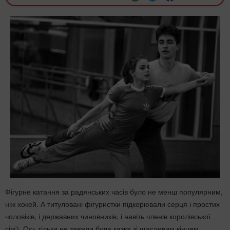
Фігурне катання за радянських часів було не менш популярним,
ніж хокей. А титуловані фігуристки підкорювали серця і простих
чоловіків, і державних чиновників, і навіть членів королівської
сім'ї. Ось тільки не завжди була казка зі щасливим кінцем,