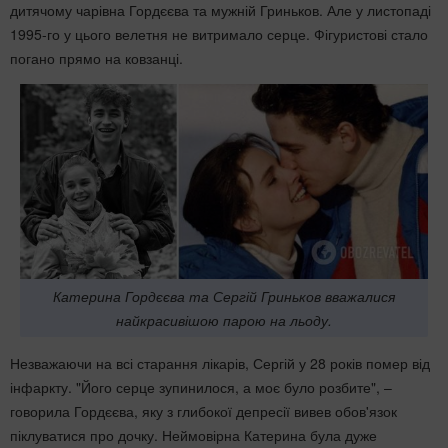
дитячому чарівна Гордєєва та мужній Гриньков. Але у листопаді
1995-го у цього велетня не витримало серце. Фігуристові стало
погано прямо на ковзанці.
Катерина Гордєєва та Сергій Гриньков вважалися
найкрасивішою парою на льоду.
Незважаючи на всі старання лікарів, Сергій у 28 років помер від
інфаркту. "Його серце зупинилося, а моє було розбите", –
говорила Гордєєва, яку з глибокої депресії вивев обов'язок
піклуватися про дочку. Неймовірна Катерина була дуже