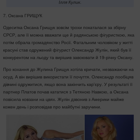
Ілля Кулик.
7. Оксана ГРИЩУК
Одеситка Оксана Грищук зовсім трохи покаталася за збірну
СРСР, але її можна вважати ще й радянською фігуристкою, яка
потім обрала громадянство Росії. Фатальним чоловіком у житті
красуні став одружений фігурист Олександр Жулін, який був її
конкурентом на льоду та вирішив завоювати й 19-річну Оксану.
Про кохання до Жулина Грищук хотіла кричати, незважаючи на
осуд. А він вирішив використати її почуття. Олександр пообіцяв
дівчині одружитися, якщо вона закінчить кар'єру. У результаті її
партнер Платов почав кататися з Тетяною Навкою, а Оксана
повісила ковзани на цвях. Жулін дзвонив з Америки майже
кожен день і розповідав про майбутні заручини.