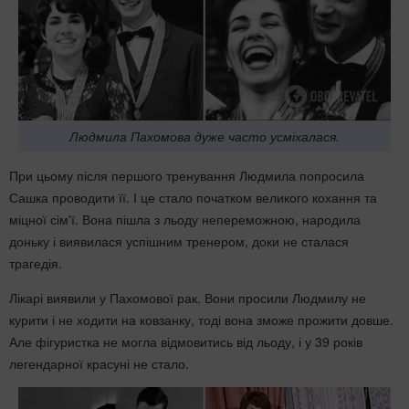
Людмила Пахомова дуже часто усміхалася.
При цьому після першого тренування Людмила попросила
Сашка проводити її. І це стало початком великого кохання та
міцної сім'ї. Вона пішла з льоду непереможною, народила
доньку і виявилася успішним тренером, доки не сталася
трагедія.
Лікарі виявили у Пахомової рак. Вони просили Людмилу не
курити і не ходити на ковзанку, тоді вона зможе прожити довше.
Але фігуристка не могла відмовитись від льоду, і у 39 років
легендарної красуні не стало.