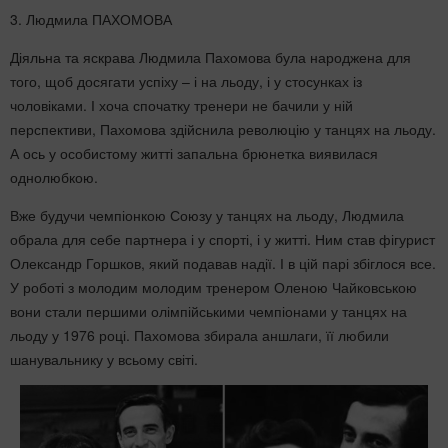
3. Людмила ПАХОМОВА
Діяльна та яскрава Людмила Пахомова була народжена для
того, щоб досягати успіху – і на льоду, і у стосунках із
чоловіками. І хоча спочатку тренери не бачили у ній
перспективи, Пахомова здійснила революцію у танцях на льоду.
А ось у особистому житті запальна брюнетка виявилася
однолюбкою.
Вже будучи чемпіонкою Союзу у танцях на льоду, Людмила
обрала для себе партнера і у спорті, і у житті. Ним став фігурист
Олександр Горшков, який подавав надії. І в цій парі збіглося все.
У роботі з молодим молодим тренером Оленою Чайковською
вони стали першими олімпійськими чемпіонами у танцях на
льоду у 1976 році. Пахомова збирала аншлаги, її любили
шанувальнику у всьому світі.