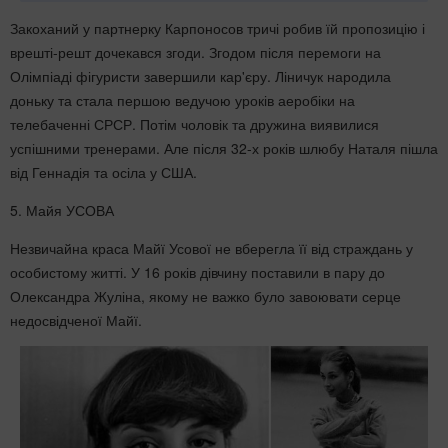
Закоханий у партнерку Карпоносов тричі робив їй пропозицію і
врешті-решт дочекався згоди. Згодом після перемоги на
Олімпіаді фігуристи завершили кар'єру. Ліничук народила
доньку та стала першою ведучою уроків аеробіки на
телебаченні СРСР. Потім чоловік та дружина виявилися
успішними тренерами. Але після 32-х років шлюбу Наталя пішла
від Геннадія та осіла у США.
5. Майя УСОВА
Незвичайна краса Майї Усової не вберегла її від страждань у
особистому житті. У 16 років дівчину поставили в пару до
Олександра Жуліна, якому не важко було завоювати серце
недосвідченої Майї.