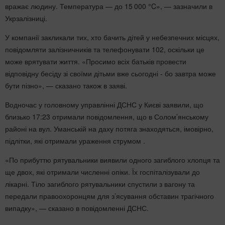
вражає людину. Температура — до 15 000 °C», — зазначили в
Укрзалізниці.
У компанії закликали тих, хто бачить дітей у небезпечних місцях,
повідомляти залізничників та телефонувати 102, оскільки це
може врятувати життя. «Просимо всіх батьків провести
відповідну бесіду зі своїми дітьми вже сьогодні - бо завтра може
бути пізно», — сказано також в заяві.
Водночас у головному управлінні ДСНС у Києві заявили, що
близько 17:23 отримали повідомлення, що в Солом’янському
районі на вул. Уманській
на даху потяга знаходяться, імовірно,
підлітки, які отримали ураження струмом .
«По прибуттю рятувальники виявили одного загиблого хлопця та
ще двох, які отримали численні опіки. Їх госпіталізували до
лікарні. Тіло загиблого рятувальники спустили з вагону та
передали правоохоронцям для з’ясування обставин трагічного
випадку», — сказано в повідомленні ДСНС.