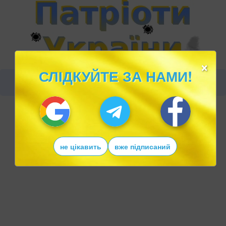
×
СЛІДКУЙТЕ ЗА НАМИ!
не цікавить
вже підписаний