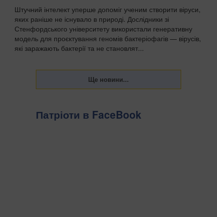
Штучний інтелект уперше допоміг ученим створити віруси,
яких раніше не існувало в природі. Дослідники зі
Стенфордського університету використали генеративну
модель для проєктування геномів бактеріофагів — вірусів,
які заражають бактерії та не становлят...
Патріоти в FaceBook