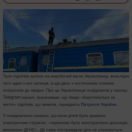
Троє підлітків залізли на неробочий вагон Укрзалізниці, внаслідок
чого один з них загинув, а ще двоє з численними опіками
потрапили до лікарні. Про це Укрзалізниця повідомила у своєму
Telegram-каналі, зазначивши, що лікарі «боротимуться за
життя» підлітків, що вижили, передають
Патріоти України.
У повідомленні сказано, що коли дітей було уражено
електричним струмом, «терміново було знеструмлено дільницю,
викликано ДСНС». Де саме постраждали діти не уточнюється,