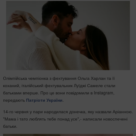
Олімпійська чемпіонка з фехтування Ольга Харлан та її
коханий, італійський фехтувальник Луїджі Самеле стали
батьками вперше. Про це вони повідомили в Instagram,
передають
Патріоти України
.
14-го червня у пари народилася донечка, яку назвали Аріанною.
"Мама і тато люблять тебе понад усе",- написали новоспечені
батьки.