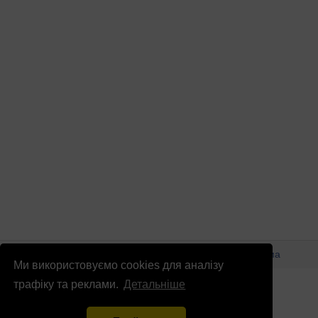
© Патріоти України 2026
Правова інформація
Реклама
Ми використовуємо cookies для аналізу
info
@
patrioty.org.ua
трафіку та реклами.
Детальніше