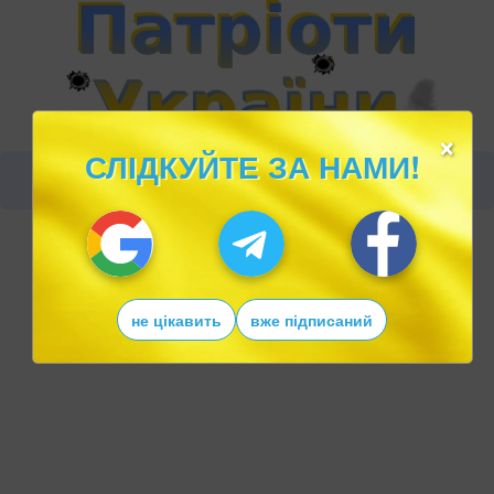
×
СЛІДКУЙТЕ ЗА НАМИ!
не цікавить
вже підписаний