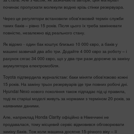
починає пропускати молекули водню крізь стінки резервуара.
Через це регулятори встановили обов'язковий термін служби
таких баків – рівно 15 років. Після цього їх треба замінювати
повністю, незалежно від реального стану.
Як відомо - один бак коштує близько 10 000 євро, а баків у
машині зазвичай два або три. Додайте 4 000 євро за роботу – і
рахунок сягає 34 000 євро, що у два-три рази дорожче за заміну
акумулятора електромобіля.
Toyota підтвердила журналістам: баки міняти обов'язково кожні
15 років. На заміну трьох резервуарів іде три повних робочі дні.
Hyundai Nexo нового покоління також підпадає під ці правила,
тоді як старіші моделі живуть за нормами з терміном 20 років, за
наявними даними.
Але, наприклад Honda Clarity офіційно в Німеччині не
продавалася, тому місцевий сервіс відмовився обговорювати
заміну баків. Тож коли машина досягне 15-річного віку – її