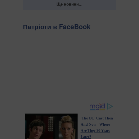
Патріоти в FaceBook
'The OC' Cast Then
And Now - Where
Are They 20 Years
Later?