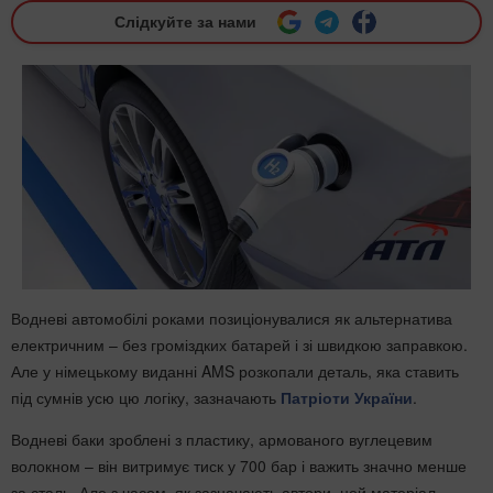
Слідкуйте за нами
Водневі автомобілі роками позиціонувалися як альтернатива
електричним – без громіздких батарей і зі швидкою заправкою.
Але у німецькому виданні AMS розкопали деталь, яка ставить
під сумнів усю цю логіку, зазначають
Патріоти України
.
Водневі баки зроблені з пластику, армованого вуглецевим
волокном – він витримує тиск у 700 бар і важить значно менше
за сталь. Але з часом, як зазначають автори, цей матеріал