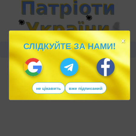
×
СЛІДКУЙТЕ ЗА НАМИ!
не цікавить
вже підписаний