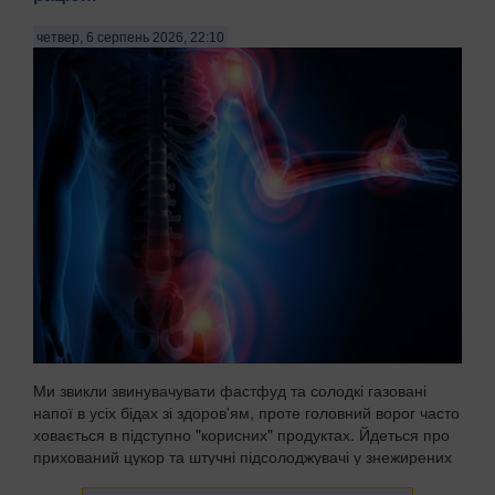
четвер, 6 серпень 2026, 22:10
Ми звикли звинувачувати фастфуд та солодкі газовані
напої в усіх бідах зі здоров'ям, проте головний ворог часто
ховається в підступно "корисних" продуктах. Йдеться про
прихований цукор та штучні підсолоджувачі у знежирених
йогуртах, соусах і готових сн...