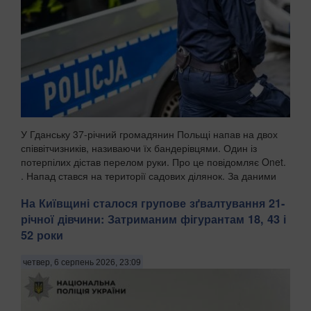
У Гданську 37-річний громадянин Польщі напав на двох
співвітчизників, називаючи їх бандерівцями. Один із
потерпілих дістав перелом руки. Про це повідомляє Onet.
. Напад стався на території садових ділянок. За даними
поліції, чоловік агресивно їздив та...
На Київщині сталося групове зґвалтування 21-
річної дівчини: Затриманим фігурантам 18, 43 і
52 роки
четвер, 6 серпень 2026, 23:09