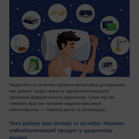
поліції в четвер, 6 серпня, зазначають Патріоти України.
"На Бориспільщині троє чоловіків, з...
Неврологи та генетики провели масштабне дослідження,
яке довело: жоден крем не здатен компенсувати
хронічний дефіцит нічного відпочинку. Саме під час
глибоких фаз сну організм виділяє максимум
соматотропіну — гормону росту та регенерації,
передають Пат...
Тихо руйнує ваш печінку та суглоби: Названо
найнебезпечніший продукт у щоденному
раціоні