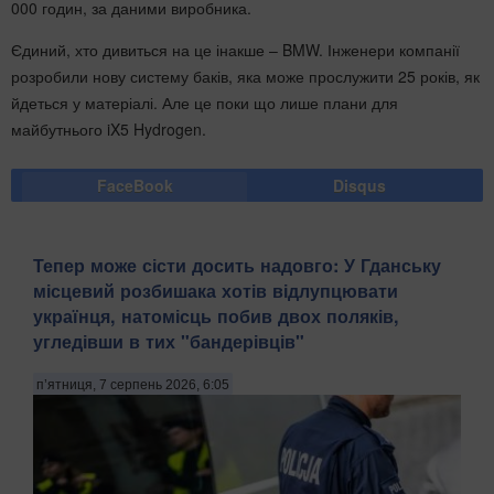
000 годин, за даними виробника.
Єдиний, хто дивиться на це інакше – BMW. Інженери компанії
розробили нову систему баків, яка може прослужити 25 років, як
йдеться у матеріалі. Але це поки що лише плани для
майбутнього iX5 Hydrogen.
FaceBook
Disqus
Тепер може сісти досить надовго: У Гданську
місцевий розбишака хотів відлупцювати
українця, натомісць побив двох поляків,
угледівши в тих "бандерівців"
п’ятниця, 7 серпень 2026, 6:05