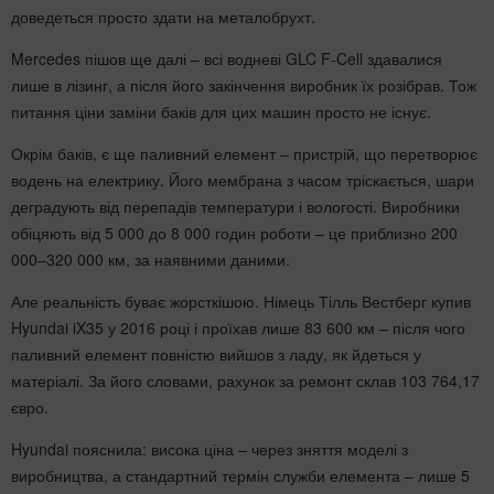
доведеться просто здати на металобрухт.
Mercedes пішов ще далі – всі водневі GLC F-Cell здавалися
лише в лізинг, а після його закінчення виробник їх розібрав. Тож
питання ціни заміни баків для цих машин просто не існує.
Окрім баків, є ще паливний елемент – пристрій, що перетворює
водень на електрику. Його мембрана з часом тріскається, шари
деградують від перепадів температури і вологості. Виробники
обіцяють від 5 000 до 8 000 годин роботи – це приблизно 200
000–320 000 км, за наявними даними.
Але реальність буває жорсткішою. Німець Тілль Вестберг купив
Hyundai iX35 у 2016 році і проїхав лише 83 600 км – після чого
паливний елемент повністю вийшов з ладу, як йдеться у
матеріалі. За його словами, рахунок за ремонт склав 103 764,17
євро.
Hyundai пояснила: висока ціна – через зняття моделі з
виробництва, а стандартний термін служби елемента – лише 5