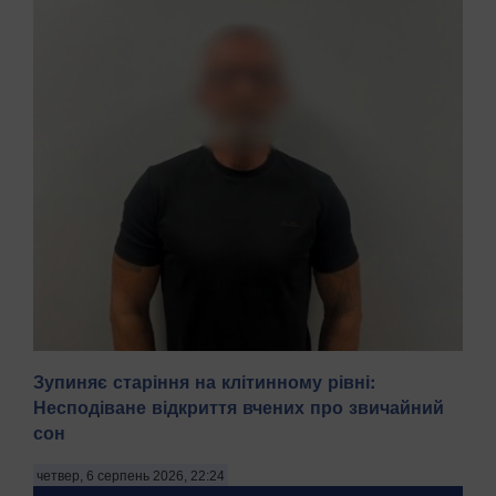
Зупиняє старіння на клітинному рівні:
Несподіване відкриття вчених про звичайний
сон
На Київщині затримали трьох чоловіків віком 18, 43 і 52
років за підозрою у груповому зґвалтуванні 21-річної
четвер, 6 серпень 2026, 22:24
дівчини. Про це повідомила пресслужба Національної