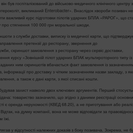
він був госпіталізований до військово-медичного клінічного центру з
тероколіт, викликаний Enterobacter». Внаслідок хвороби позивач не
ти важливий курс підготовки пілотів ударних БПЛА «РАРОГ», що ст
 про стягнення 100 000 грн моральної шкоди.
ншоти з служби доставки, виписку із медичної карти, що підтверджу
направлення претензії до ресторану, звернення до
би, скриншот замовлення з ресторану через сервіс доставки,
ення курсу «Зовнішній пілот ударних БПАК мультироторного типу із
аданих ним скриншотів вбачається факт замовлення із зазначення
, інформації про доставку з чітким зазначенням назви закладу, з як
лення, а також є дані карти, з якої списані кошти.
ибудував захист навколо двох ключових аргументів. Перший стосуєть
ідача: товариство зазначило, що згідно з даними реєстрації основн
ті є оренда нерухомості (КВЕД 68.20), а не приготування або реалі
 Відтак, на думку компанії, вона не може відповідати за правовіднос
м їжі.
ягав у відсутності належних доказів з боку позивача. Зокрема, не б