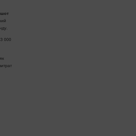
ншот
ний
нду.
13 000
як
витрат
я