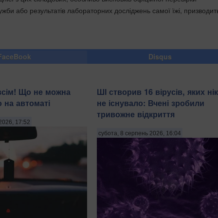
би або результатів лабораторних досліджень самої їжі, призводит
FaceBook
Disqus
всім! Що не можна
ШІ створив 16 вірусів, яких ні
о на автоматі
не існувало: Вчені зробили
тривожне відкриття
2026, 17:52
субота, 8 серпень 2026, 16:04