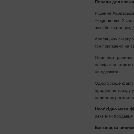
Поради для спожи
Рішення Харківсько
— це не чек.
У спор
чек або квитанцію,
Апеляційну скаргу 
грн покладено на с
Якщо вже трапилась
наслідок не втратит
на адвоката.
Одного лише факту 
придбання товару у
належних реквізиті
Необхідно мати ф
реквізити продавц
Банківська випис