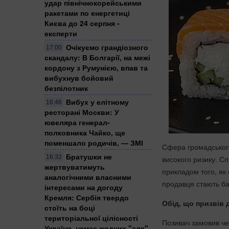
удар північнокорейськими
ракетами по енергетиці
Києва до 24 серпня -
експерти
Очікуємо грандіозного
17:00
скандалу: В Болгарії, на межі
кордону з Румунією, впав та
вибухнув бойовий
безпілотник
Вибух у елітному
16:46
ресторані Москви: У
ювеляра генерал-
полковника Чайко, ще
поменшало родичів, — ЗМІ
Сфера громадськог
Братушки не
16:32
високого ризику. Сп
жертвуватимуть
прикладом того, як 
аналогічними власними
продавця стають ба
інтересами на догоду
Кремля: Сербія твердо
Обід, що призвів д
стоїть на боці
територіальної цілісності
Позивач замовив чер
України, немає жодних "але",