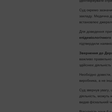
ідентифікувати отр
Суд окремо зазначи
закладу. Медична д
встановлює джерело
Для доведення прич
епідеміологічного
підтвердили наявніс
Звернення до Де
важливо правильно 
здійснює діяльність
Необхідно довести,
виробника, а не ін
Суд звернув увагу, 
діяльність, можуть 
видав фіскальний ч
Відсутність хоча б 