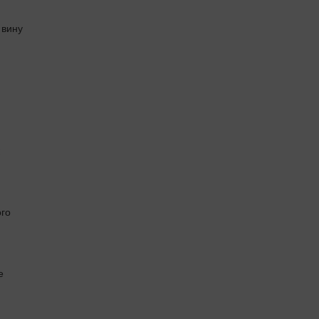
 вину
ого
е