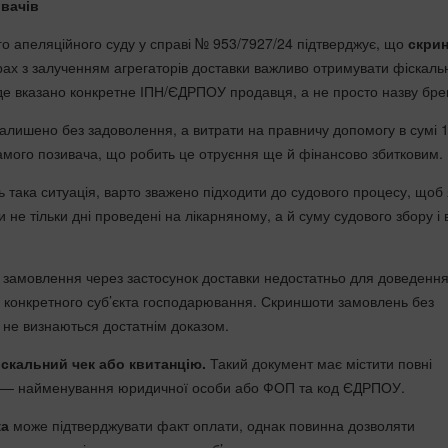
вачів
го апеляційного суду у справі № 953/7927/24 підтверджує, що
скри
ах з залученням агрегаторів доставки важливо отримувати фіскаль
 де вказано конкретне ІПН/ЄДРПОУ продавця, а не просто назву бре
залишено без задоволення, а витрати на правничу допомогу в сумі 
амого позивача, що робить це отруєння ще й фінансово збитковим.
 така ситуація, варто зважено підходити до судового процесу, щоб 
и не тільки дні проведені на лікарняному, а й суму судового збору і 
замовлення через застосунок доставки недостатньо для доведенн
 конкретного суб’єкта господарювання. Скриншоти замовлень без
в не визнаються достатнім доказом.
іскальний чек або квитанцію.
Такий документ має містити повні
я — найменування юридичної особи або ФОП та код ЄДРПОУ.
ка
може підтверджувати факт оплати, однак повинна дозволяти