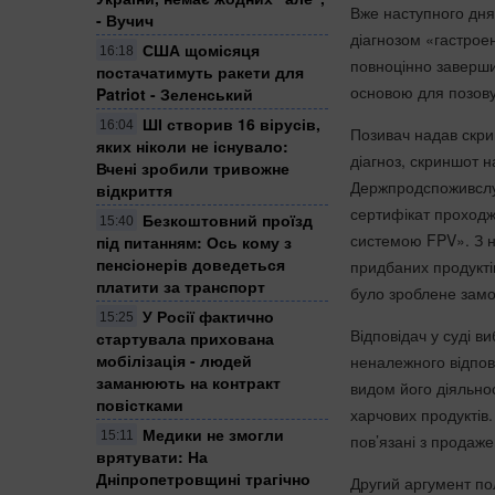
Вже наступного дня 
- Вучич
діагнозом «гастроен
США щомісяця
16:18
повноцінно заверши
постачатимуть ракети для
основою для позову
Patriot - Зеленський
ШІ створив 16 вірусів,
16:04
Позивач надав скри
яких ніколи не існувало:
діагноз, скриншот 
Вчені зробили тривожне
Держпродспоживслуж
відкриття
сертифікат проходж
Безкоштовний проїзд
15:40
системою FPV». З н
під питанням: Ось кому з
пенсіонерів доведеться
придбаних продуктів
платити за транспорт
було зроблене замов
У Росії фактично
15:25
Відповідач у суді в
стартувала прихована
мобілізація - людей
неналежного відпов
заманюють на контракт
видом його діяльнос
повістками
харчових продуктів.
Медики не змогли
15:11
пов’язані з продаже
врятувати: На
Дніпропетровщині трагічно
Другий аргумент пол