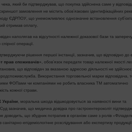
чека, який би підтверджував, що покупка здійснена саме у відповід
скриншот замовлення не містить обов’язкових ідентифікаційних рекв
 коду ЄДРПОУ, що унеможливлює однозначне встановлення суб’єкт
ий отримав оплату.
повідач наполягав на відсутності належної доказової бази та запереч
 спірної операції.
ідтверджуючи рішення першої інстанції, зазначив, що відповідно до
ст прав споживачів»
, обов’язок передати товар належної якості ле
тановив, що відповідач за вказаною адресою діяльності не здійснює
продспоживслужба. Використання торговельної марки відповідача, т
ншими ФОПами чи компаніями не робить власника ТМ автоматично
кість кожної страви.
К України
, моральна шкода відшкодовується за наявності вини та
. Суд зазначив, що медична довідка про гастроентероколіт підтверд
не доводить, що збудник потрапив в організм саме з ролів «Філадел
в санітарно-епідеміологічне розслідування або експертизу продукції