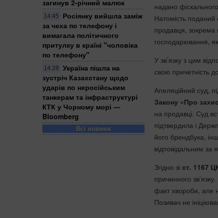
загинув 2-річний малюк
надано фіскального 
Росіянку вийшла заміж
14:45
Натомість поданий 
за чеха по телефону і
продавця, зокрема
вимагала політичного
господарювання, як
притулку в країні "чоловіка
по телефону"
У зв’язку з цим від
Україна пішла на
14:28
свою причетність до
зустріч Казахстану щодо
ударів по неросійським
Апеляційний суд, п
танкерам та інфраструктурі
Закону «Про захи
КТК у Чорному морі —
на продавці. Суд вс
Bloomberg
підтвердила і Держ
Всі новини
його брендбука, і
відповідальним за я
Згідно зі
ст. 1167 Ц
причинного зв'язку
факт хвороби, але 
Позивач не ініціюва