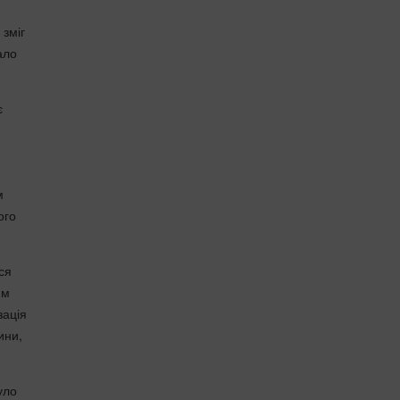
 зміг
ало
є
м
ого
ся
им
зація
ини,
уло