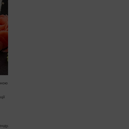
оною
ції
енду.