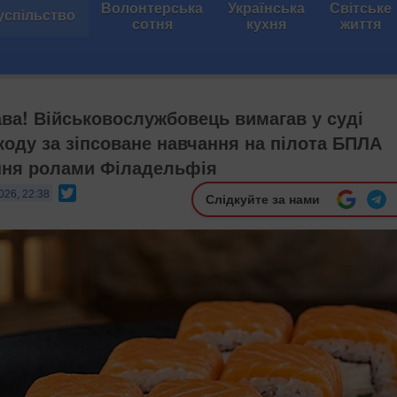
Волонтерська
Українська
Світське
успільство
сотня
кухня
життя
ава! Військовослужбовець вимагав у суді
оду за зіпсоване навчання на пілота БПЛА
ння ролами Філадельфія
Twitter
026, 22:38
Слідкуйте за нами