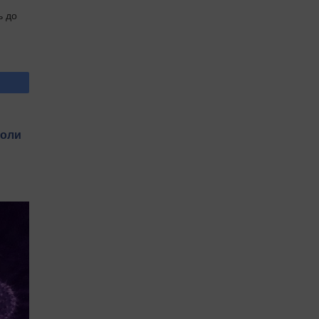
ь до
коли