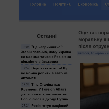
Головна
Політика
Економіка
С
Оце так спр
Останні
моральну шк
після отрує
"Це неприйнятно":
18:06
Жорін пояснив, чому Україна
вівторок, 16 червень 2
не має змагатися з Росією за
кількістю військових
Варто знати всім! Що
17:52
не можна робити в авто на
автоматі
Тінь Сталіна над
17:38
Кремлем: У Foreign Affairs
дали прогноз, що чекає на
Росію після відходу Путіна
Росія готує нищівний
17:24