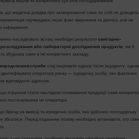
имувача коштів як конкретного суб’єкта господарювання.
в, що медична довідка про захворювання сама по собі не доводить
окументація підтверджує лише факт звернення та діагноз, але не
 інфікування.
инно-наслідкового зв’язку необхідні результати
санітарно-
 розслідування або лабораторні дослідження продуктів
, які б
ть збудника саме в їжі конкретного закладу.
ржпродспоживслужби
слід ініціювати одразу після інциденту, однак
ідентифікувати оператора ринку — юридичну особу, яка фактично
 за відповідною адресою.
 що отруєння стало наслідком споживання продукції саме конкретн
шого постачальника чи оператора.
що бренд на вивісці та юридична особа, яка здійснює господарську
не збігатися. Перед поданням позову необхідно встановити, хто сам
ек.
однієї з цих складових, особливо висновків офіційної перевірки