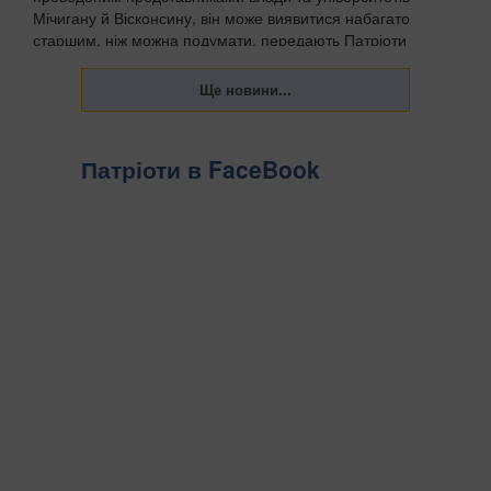
Мічигану й Вісконсину, він може виявитися набагато
старшим, ніж можна подумати, передають Патріоти
Украї...
Патріоти в FaceBook