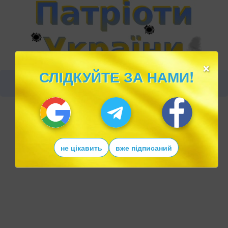
×
СЛІДКУЙТЕ ЗА НАМИ!
не цікавить
вже підписаний