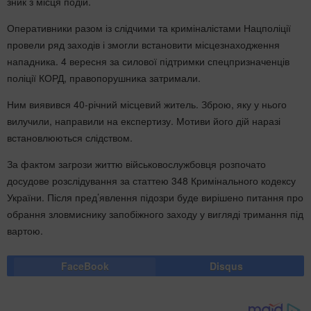
зник з місця подій.
Оперативники разом із слідчими та криміналістами Нацполіції
провели ряд заходів і змогли встановити місцезнаходження
нападника. 4 вересня за силової підтримки спецпризначенців
поліції КОРД, правопорушника затримали.
Ним виявився 40-річний місцевий житель. Зброю, яку у нього
вилучили, направили на експертизу. Мотиви його дій наразі
встановлюються слідством.
За фактом загрози життю військовослужбовця розпочато
досудове розслідування за статтею 348 Кримінального кодексу
України. Після пред’явлення підозри буде вирішено питання про
обрання зловмиснику запобіжного заходу у вигляді тримання під
вартою.
FaceBook
Disqus