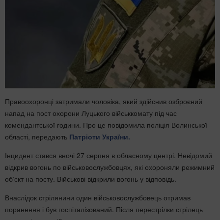
Правоохоронці затримали чоловіка, який здійснив озброєний
напад на пост охорони Луцького військкомату під час
комендантської години. Про це повідомила поліція Волинської
області, передають
Патріоти України.
Інцидент стався вночі 27 серпня в обласному центрі. Невідомий
відкрив вогонь по військовослужбовцях, які охороняли режимний
обʼєкт на посту. Військові відкрили вогонь у відповідь.
Внаслідок стрілянини один військовослужбовець отримав
поранення і був госпіталізований. Після перестрілки стрілець