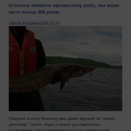
Іхтіологи виявили промислову рибу, яка може
жити понад 400 років
субота, 8 серпень 2026, 22:37
Озерний осетер Мічигану вже давно відомий як "живий
динозавр", проте, згідно з новим дослідженням,
проведеним представниками влади та університетів