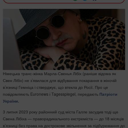
Німецька транс-жінка Марла-Свенья Лібіх (раніше відома як
Свен Лібіх) не з’явилася для відбування покарання в жіночій
в’язниці Гемніца і стверджує, що втекла до Росії. Про це
повідомляють Euronews і Tagesspiegel, передають
Патріоти
України.
3 липня 2023 року районний суд міста Галле засудив тоді ще
Свена Лібіха — праворадикального екстреміста — до 18 місяців
в’язниці без права на дострокове звільнення за підбурювання до