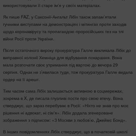
використовували її старе ім'я у своїх матеріалах.
Як пише FAZ, у Саксонії-Ангальт Лібіх також запам’ятали
гучними виступами на демонстраціях і мітингах проти заходів
щодо коронавірусу та пропагандою проросійських тез на тлі
війни Росії проти України.
Після остаточного вироку прокуратура Галле викликала Лібіх до
виправної колонії Хемніца для відбування покарання. Вона
мала розпочати своє утримання під вартою до вечора 29
серпня. Однак не з’явилася туди, тож прокуратура Галле видала
ордер на її арешт.
Тим часом сама Лібіх залишається активною в соцмережах,
зокрема в X, де писала глузливі пости про свою втечу. Вона
стверджує, що зараз перебуває в Росії: «Ніхто не знав про моє
рішення ні адвокат, ні сім'я». Лібіх додала згенероване
зображення з підписом: «З Москви з любов’ю, Джеймс Бонд».
В інших повідомленнях Лібіх стверджує, що в початковій школі