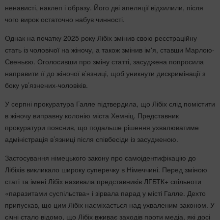
ненависті, наклеп і образу. Його дві апеляції відхилили, після
чого вирок остаточно набув чинності.
Однак на початку 2025 року Лібіх змінив свою реєстраційну
стать із чоловічої на жіночу, а також змінив ім'я, ставши Марлою-
Свеньєю. Оголосивши про зміну статті, засуджена попросила
направити її до жіночої в’язниці, щоб уникнути дискримінації з
боку ув’язнених-чоловіків.
У серпні прокуратура Галле підтвердила, що Лібіх слід помістити
в жіночу виправну колонію міста Хемніц. Представник
прокуратури пояснив, що подальше рішення ухвалюватиме
адміністрація в’язниці після співбесіди із засудженою.
Застосування німецького закону про самоідентифікацію до
Лібіхів викликало широку суперечку в Німеччині. Перед зміною
статі та імені Лібіх називала представників ЛГБТК+ спільноти
«паразитами суспільства» і зірвала парад у місті Галле. Дехто
припускав, що цим Лібіх насміхається над ухваленим законом. У
січні стало відомо, що Лібіх вживає заходів проти медіа, які досі