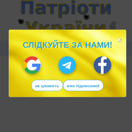
×
СЛІДКУЙТЕ ЗА НАМИ!
не цікавить
вже підписаний