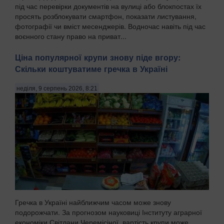
під час перевірки документів на вулиці або блокпостах їх
просять розблокувати смартфон, показати листування,
фотографії чи вміст месенджерів. Водночас навіть під час
воєнного стану право на приват...
Ціна популярної крупи знову піде вгору:
Скільки коштуватиме гречка в Україні
неділя, 9 серпень 2026, 8:21
Гречка в Україні найближчим часом може знову
подорожчати. За прогнозом науковиці Інституту аграрної
економіки Світлани Черемісіної, вартість крупи може