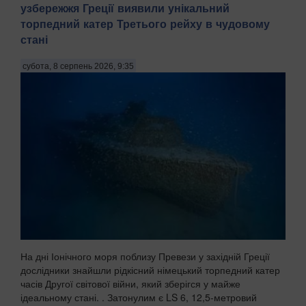
узбережжя Греції виявили унікальний
торпедний катер Третього рейху в чудовому
стані
субота, 8 серпень 2026, 9:35
На дні Іонічного моря поблизу Превези у західній Греції
дослідники знайшли рідкісний німецький торпедний катер
часів Другої світової війни, який зберігся у майже
ідеальному стані. . Затонулим є LS 6, 12,5-метровий