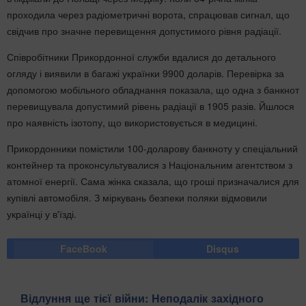
проходила через радіометричні ворота, спрацював сигнал, що
свідчив про значне перевищення допустимого рівня радіації.
Співробітники Прикордонної служби вдалися до детального
огляду і виявили в багажі українки 9900 доларів. Перевірка за
допомогою мобільного обладнання показала, що одна з банкнот
перевищувала допустимий рівень радіації в 1905 разів. Йшлося
про наявність ізотопу, що використовується в медицині.
Прикордонники помістили 100-доларову банкноту у спеціальний
контейнер та проконсультувалися з Національним агентством з
атомної енергії. Сама жінка сказала, що гроші призначалися для
купівлі автомобіля. З міркувань безпеки поляки відмовили
українці у в'їзді.
FaceBook
Disqus
Відлуння ще тієї війни: Неподалік західного