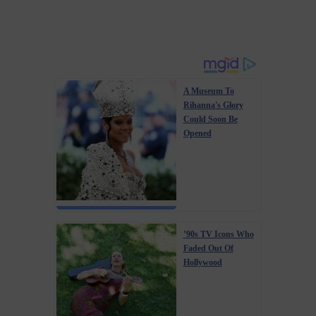
A Museum To
Rihanna's Glory
Could Soon Be
Opened
’90s TV Icons Who
Faded Out Of
Hollywood