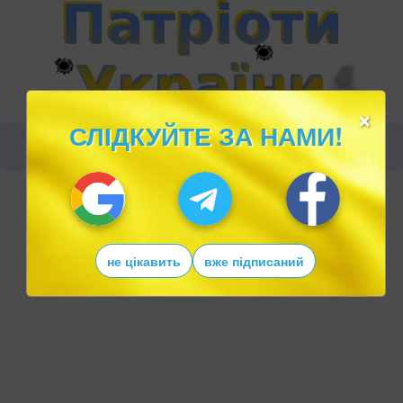
×
СЛІДКУЙТЕ ЗА НАМИ!
не цікавить
вже підписаний