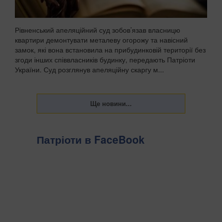
Рівненський апеляційний суд зобов’язав власницю
квартири демонтувати металеву огорожу та навісний
замок, які вона встановила на прибудинковій території без
згоди інших співвласників будинку, передають Патріоти
України. Суд розглянув апеляційну скаргу м...
Патріоти в FaceBook