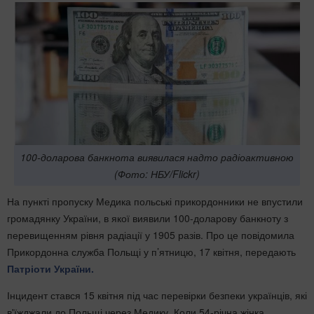
100-доларова банкнота виявилася надто радіоактивною
(Фото: НБУ/Flickr)
На пункті пропуску Медика польські прикордонники не впустили
громадянку України, в якої виявили 100-доларову банкноту з
перевищенням рівня радіації у 1905 разів. Про це повідомила
Прикордонна служба Польщі у п’ятницю, 17 квітня, передають
Патріоти України.
Інцидент стався 15 квітня під час перевірки безпеки українців, які
в'їжджали до Польщі через Медику. Коли 54-річна жінка