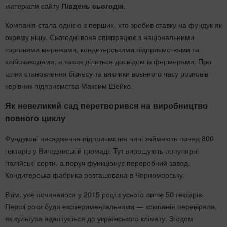
матеріали сайту
Південь сьогодні
.
Компанія стала однією з перших, хто зробив ставку на фундук як
окрему нішу. Сьогодні вона співпрацює з національними
торговими мережами, кондитерськими підприємствами та
хлібозаводами, а також ділиться досвідом із фермерами. Про
шлях становлення бізнесу та виклики воєнного часу розповів
керівник підприємства Максим Шейко.
Як невеликий сад перетворився на виробництво
повного циклу
Фундукові насадження підприємства нині займають понад 800
гектарів у Вигодянській громаді. Тут вирощують популярні
італійські сорти, а поруч функціонує переробний завод.
Кондитерська фабрика розташована в Чорноморську.
Втім, усе починалося у 2015 році з усього лише 50 гектарів.
Перші роки були експериментальними — компанія перевіряла,
як культура адаптується до українського клімату. Згодом