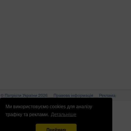
© Патріоти України 2026
Правова інформація
Реклама
info
@
patrioty.org.ua
Ми використовуємо cookies для аналізу
трафіку та реклами.
Детальніше
Приймаю