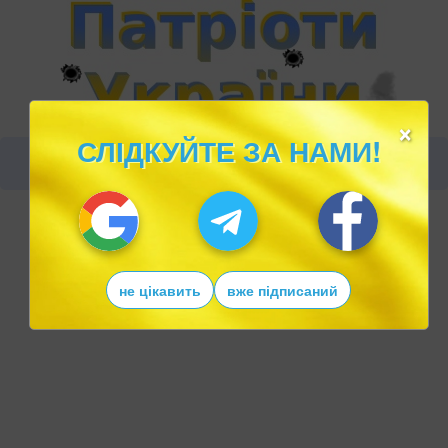
×
СЛІДКУЙТЕ ЗА НАМИ!
не цікавить
вже підписаний