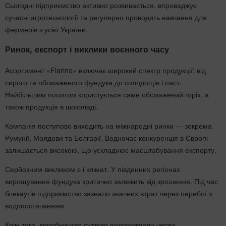
Сьогодні підприємство активно розвивається, впроваджує
сучасні агротехнології та регулярно проводить навчання для
фермерів з усієї України.
Ринок, експорт і виклики воєнного часу
Асортимент «Flarino» включає широкий спектр продукції: від
сирого та обсмаженого фундука до солодощів і паст.
Найбільшим попитом користується саме обсмажений горіх, а
також продукція в шоколаді.
Компанія поступово виходить на міжнародні ринки — зокрема
Румунії, Молдови та Болгарії. Водночас конкуренція в Європі
залишається високою, що ускладнює масштабування експорту.
Серйозним викликом є і клімат. У південних регіонах
вирощування фундука критично залежить від зрошення. Під час
блекаутів підприємство зазнало значних втрат через перебої з
водопостачанням.
Крім того, виробництво суттєво подорожчало через