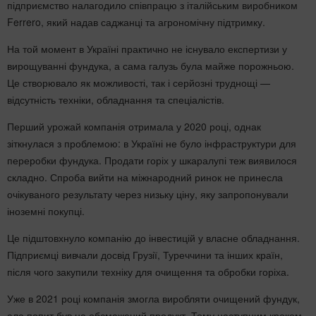
підприємство налагодило співпрацю з італійським виробником
Ferrero, який надав саджанці та агрономічну підтримку.
На той момент в Україні практично не існувало експертизи у
вирощуванні фундука, а сама галузь була майже порожньою.
Це створювало як можливості, так і серйозні труднощі —
відсутність техніки, обладнання та спеціалістів.
Перший урожай компанія отримала у 2020 році, однак
зіткнулася з проблемою: в Україні не було інфраструктури для
переробки фундука. Продати горіх у шкаралупі теж виявилося
складно. Спроба вийти на міжнародний ринок не принесла
очікуваного результату через низьку ціну, яку запропонували
іноземні покупці.
Це підштовхнуло компанію до інвестицій у власне обладнання.
Підприємці вивчали досвід Грузії, Туреччини та інших країн,
після чого закупили техніку для очищення та обробки горіха.
Уже в 2021 році компанія змогла виробляти очищений фундук,
але попит був на обсмажений продукт. Тому наступним кроком