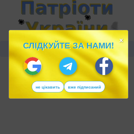
×
СЛІДКУЙТЕ ЗА НАМИ!
не цікавить
вже підписаний