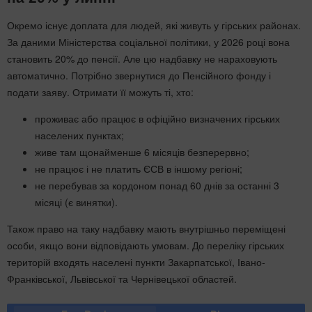
Окремо існує доплата для людей, які живуть у гірських районах.
За даними Міністерства соціальної політики, у 2026 році вона
становить 20% до пенсії. Але цю надбавку не нараховують
автоматично. Потрібно звернутися до Пенсійного фонду і
подати заяву. Отримати її можуть ті, хто:
проживає або працює в офіційно визначених гірських
населених пунктах;
живе там щонайменше 6 місяців безперервно;
не працює і не платить ЄСВ в іншому регіоні;
не перебував за кордоном понад 60 днів за останні 3
місяці (є винятки).
Також право на таку надбавку мають внутрішньо переміщені
особи, якщо вони відповідають умовам. До переліку гірських
територій входять населені пункти Закарпатської, Івано-
Франківської, Львівської та Чернівецької областей.