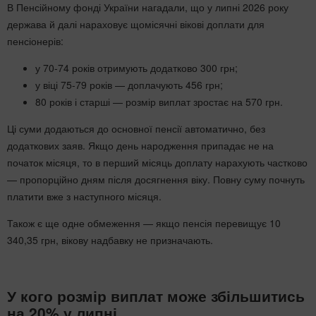
В Пенсійному фонді України нагадали, що у липні 2026 року
держава й далі нараховує щомісячні вікові доплати для
пенсіонерів:
у 70-74 років отримують додатково 300 грн;
у віці 75-79 років — доплачують 456 грн;
80 років і старші — розмір виплат зростає на 570 грн.
Ці суми додаються до основної пенсії автоматично, без
додаткових заяв. Якщо день народження припадає не на
початок місяця, то в перший місяць доплату нарахують частково
— пропорційно дням після досягнення віку. Повну суму почнуть
платити вже з наступного місяця.
Також є ще одне обмеження — якщо пенсія перевищує 10
340,35 грн, вікову надбавку не призначають.
У кого розмір виплат може збільшитись
на 20% у липні