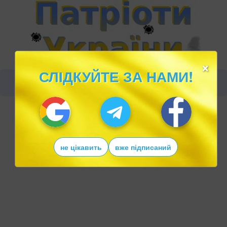
×
СЛІДКУЙТЕ ЗА НАМИ!
не цікавить
вже підписаний