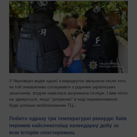
У Чернівцях водія однієї з маршруток звільнили після того,
як той зневажливо спілкувався з рідними українських
захисників, згодом невігласа затримала поліція. І вже ніхто
не здивується, якщо "розумник" в ході перевиховання
буде успішно мобілізованим ТЦ...
Побито одразу три температурні рекорди: Київ
пережив найспекотнішу календарну добу за
всю історію спостережень