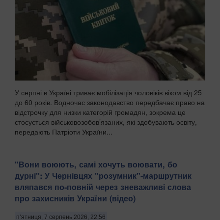
У серпні в Україні триває мобілізація чоловіків віком від 25
до 60 років. Водночас законодавство передбачає право на
відстрочку для низки категорій громадян, зокрема це
стосується військовозобов’язаних, які здобувають освіту,
передають Патріоти України...
​"Вони воюють, самі хочуть воювати, бо
дурні": У Чернівцях "розумник"-маршрутник
вляпався по-повній через зневажливі слова
про захисників України (відео)
п’ятниця, 7 серпень 2026, 22:56