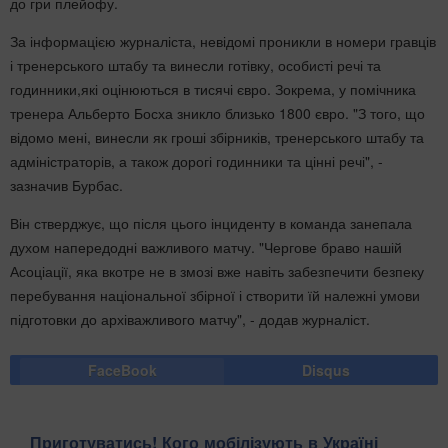
до гри плейофу.
За інформацією журналіста, невідомі проникли в номери гравців
і тренерського штабу та винесли готівку, особисті речі та
годинники,які оцінюються в тисячі євро. Зокрема, у помічника
тренера Альберто Босха зникло близько 1800 євро. "З того, що
відомо мені, винесли як гроші збірників, тренерського штабу та
адміністраторів, а також дорогі годинники та цінні речі", -
зазначив Бурбас.
Він стверджує, що після цього інциденту в команда занепала
духом напередодні важливого матчу. "Чергове браво нашій
Асоціації, яка вкотре не в змозі вже навіть забезпечити безпеку
перебування національної збірної і створити їй належні умови
підготовки до архіважливого матчу", - додав журналіст.
FaceBook
Disqus
Приготуватись! Кого мобілізують в Україні