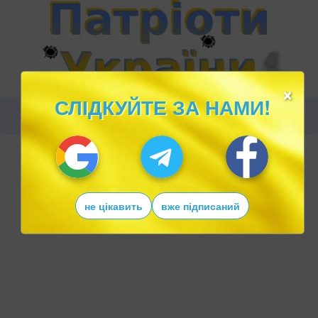
×
СЛІДКУЙТЕ ЗА НАМИ!
не цікавить
вже підписаний