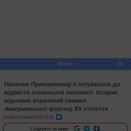
МЕНЮ
Північне Причорномор’я готувалося до
відбиття османської експансії: Історик
відновив втрачений символ
Аккерманської фортеці XV століття
Twitter
четвер, 4 червень 2026, 22:16
Слідкуйте за нами