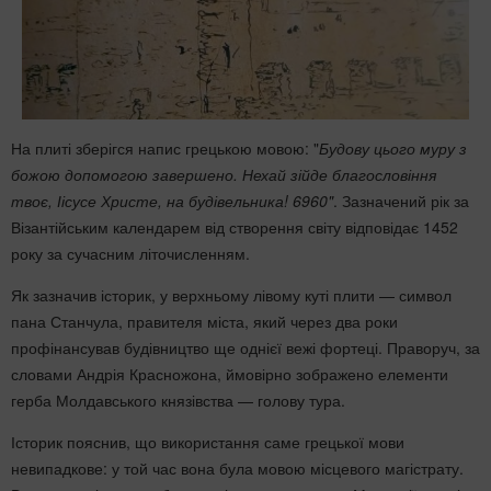
На плиті зберігся напис грецькою мовою: "
Будову цього муру з
божою допомогою завершено. Нехай зійде благословіння
твоє, Іісусе Христе, на будівельника! 6960"
. Зазначений рік за
Візантійським календарем від створення світу відповідає 1452
року за сучасним літочисленням.
Як зазначив історик, у верхньому лівому куті плити — символ
пана Станчула, правителя міста, який через два роки
профінансував будівництво ще однієї вежі фортеці. Праворуч, за
словами Андрія Красножона, ймовірно зображено елементи
герба Молдавського князівства — голову тура.
Історик пояснив, що використання саме грецької мови
невипадкове: у той час вона була мовою місцевого магістрату.