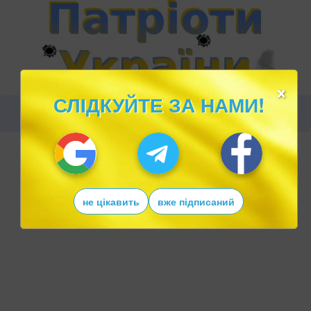
×
СЛІДКУЙТЕ ЗА НАМИ!
не цікавить
вже підписаний