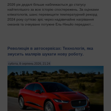
2026 рік дедалі більше наближається до статусу
найтеплішого за всю історію спостережень. За оцінками
кліматологів, шанс перевищити температурний рекорд
2024 року суттєво зріс через надзвичайне нагрівання
океанів та очікуване потужне Ель-Ніньйо передают...
Революція в автосервісах: Технологія, яка
змусить малярів шукати нову роботу.
субота, 8 серпень 2026, 21:24