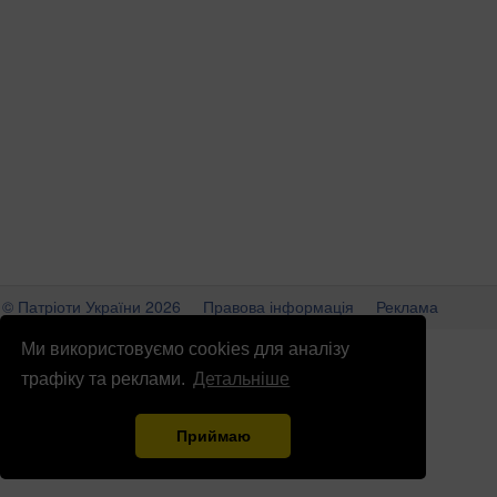
© Патріоти України 2026
Правова інформація
Реклама
info
@
patrioty.org.ua
Ми використовуємо cookies для аналізу
трафіку та реклами.
Детальніше
Приймаю