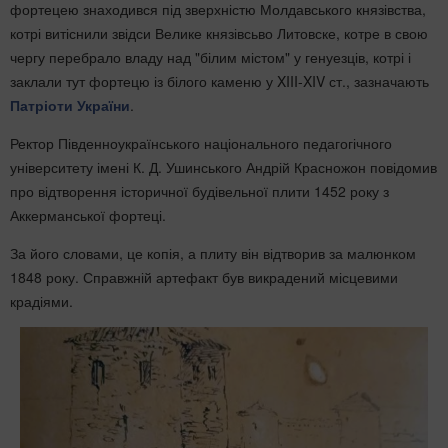
фортецею знаходився під зверхністю Молдавського князівства,
котрі витіснили звідси Велике князівсьво Литовске, котре в свою
чергу перебрало владу над "білим містом" у генуезців, котрі і
заклали тут фортецю із білого каменю у XIII-XIV ст., зазначають
Патріоти України
.
Ректор Південноукраїнського національного педагогічного
університету імені К. Д. Ушинського Андрій Красножон повідомив
про відтворення історичної будівельної плити 1452 року з
Аккерманської фортеці.
За його словами, це копія, а плиту він відтворив за малюнком
1848 року. Справжній артефакт був викрадений місцевими
крадіями.