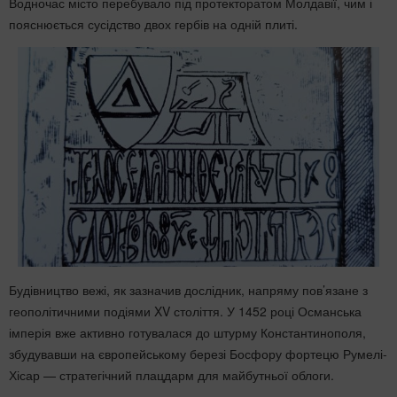
Водночас місто перебувало під протекторатом Молдавії, чим і
пояснюється сусідство двох гербів на одній плиті.
Будівництво вежі, як зазначив дослідник, напряму пов’язане з
геополітичними подіями XV століття. У 1452 році Османська
імперія вже активно готувалася до штурму Константинополя,
збудувавши на європейському березі Босфору фортецю Румелі-
Хісар — стратегічний плацдарм для майбутньої облоги.