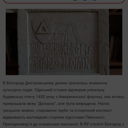
В Білгороді-Дністровському днями трапилась знаменна
культурна подія. Одеський історик відтворив унікальну
будівельну плиту 1452 року з Аккерманської фортеці, яка колись
прикрашала вежу "Дозорна", але була викрадена. Напис
грецькою мовою, старовинні герби та історичний контекст
відкривають маловідомі сторінки підготовки Північного
Причорномор’я до османської експансії. В XV столітті Білгород з