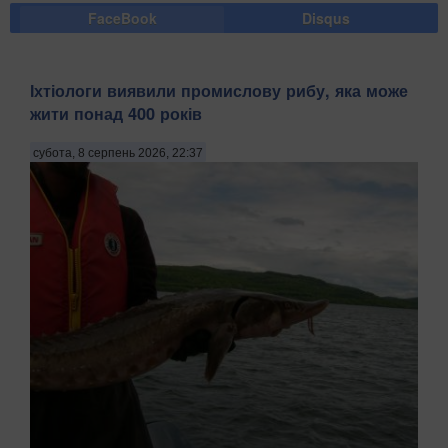
FaceBook
Disqus
Іхтіологи виявили промислову рибу, яка може
жити понад 400 років
субота, 8 серпень 2026, 22:37