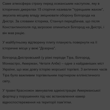
Саме атмосфера страху перед османським наступом, яку в
історичних джерелах 15 сторіччя називали "турецьким жахом",
змусила місцеву владу зміцнювати оборону Білгорода на
Дністрі. За словами історика, Станчул передбачав, що після
Константинополя під загрозою опиниться Білгород на Дністрі, і
він мав рацію.
У майбутньому відтворену плиту планують повернути на її
історичне місце у вежі "Дозорна".
Білгород-Дністровський (у різні періоди Тіра, Білгород,
Монкастро, Аккерман, Четатя Албе) – одне з найдавніших міст
України, що має довгу історію морської торгівлі. З античних часів
Тіра було важливим торгівельним партнером елліністичного
світу.
У травні Красножон звинуватив адміністрацію Аккерманської
фортеці у порушеннях під час встановлення камер
відеоспостереження на території пам'ятки.