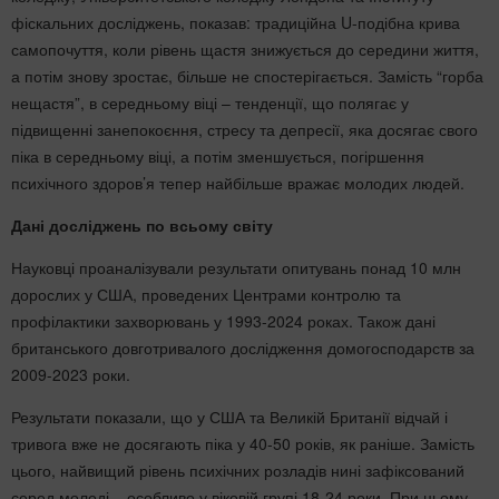
фіскальних досліджень, показав: традиційна U-подібна крива
самопочуття, коли рівень щастя знижується до середини життя,
а потім знову зростає, більше не спостерігається. Замість “горба
нещастя”, в середньому віці – тенденції, що полягає у
підвищенні занепокоєння, стресу та депресії, яка досягає свого
піка в середньому віці, а потім зменшується, погіршення
психічного здоров’я тепер найбільше вражає молодих людей.
Дані досліджень по всьому світу
Науковці проаналізували результати опитувань понад 10 млн
дорослих у США, проведених Центрами контролю та
профілактики захворювань у 1993-2024 роках. Також дані
британського довготривалого дослідження домогосподарств за
2009-2023 роки.
Результати показали, що у США та Великій Британії відчай і
тривога вже не досягають піка у 40-50 років, як раніше. Замість
цього, найвищий рівень психічних розладів нині зафіксований
серед молоді – особливо у віковій групі 18-24 роки. При цьому