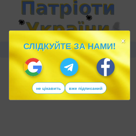
×
СЛІДКУЙТЕ ЗА НАМИ!
не цікавить
вже підписаний