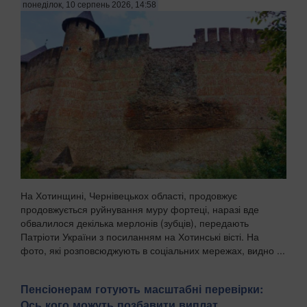
понеділок, 10 серпень 2026, 14:58
На Хотинщині, Чернівецькох області, продовжує
продовжується руйнування муру фортеці, наразі вде
обвалилося декілька мерлонів (зубців), передають
Патріоти України з посиланням на Хотинські вісті. На
фото, які розповсюджують в соціальних мережах, видно ...
Пенсіонерам готують масштабні перевірки:
Ось кого можуть позбавити виплат