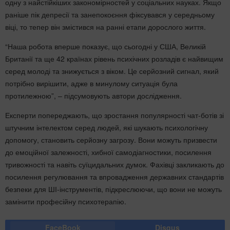
одну з найстійкіших закономірностей у соціальних науках. Якщо
раніше пік депресії та занепокоєння фіксувався у середньому
віці, то тепер він змістився на ранні етапи дорослого життя.
“Наша робота вперше показує, що сьогодні у США, Великій
Британії та ще 42 країнах рівень психічних розладів є найвищим
серед молоді та знижується з віком. Це серйозний сигнал, який
потрібно вирішити, адже в минулому ситуація була
протилежною”, – підсумовують автори дослідження.
Експерти попереджають, що зростання популярності чат-ботів зі
штучним інтелектом серед людей, які шукають психологічну
допомогу, становить серйозну загрозу. Вони можуть призвести
до емоційної залежності, хибної самодіагностики, посилення
тривожності та навіть суїцидальних думок. Фахівці закликають до
посилення регулювання та впровадження державних стандартів
безпеки для ШІ-інструментів, підкреслюючи, що вони не можуть
замінити професійну психотерапію.
FaceBook
Disqus