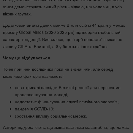
жінки демонструють вищий рівень відчаю, ніж чоловіки, в усіх
вікових групах.
Додатковий аналіз даних майже 2 млн осіб із 44 країн у межах
проєкту Global Minds (2020-2025 рік) підтвердив глобальний
характер тенденції. Виявилося, що “горб нещастя” зникає не
лише у США та Британії, а й у багатьох інших країнах.
Чому це відбувається
Точні причини дослідники поки не визначили, але серед
можливих факторів називають:
довготривалі наслідки Великої рецесії для перспектив
працевлаштування молоді;
недостатнє фінансування служб психічного здоров’я;
пандемія COVID-19;
зростання впливу соціальних мереж.
Автори підкреслюють, що зміна настільки масштабна, що ламає