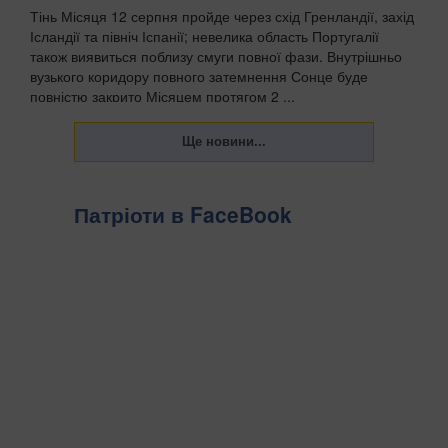
Тінь Місяця 12 серпня пройде через схід Гренландії, захід
Ісландії та північ Іспанії; невелика область Португалії
також виявиться поблизу смуги повної фази. Внутрішньо
вузького коридору повного затемнення Сонце буде
повністю закрито Місяцем протягом 2 ...
Патріоти в FaceBook