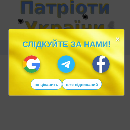
×
СЛІДКУЙТЕ ЗА НАМИ!
не цікавить
вже підписаний