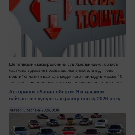
Шепетівський міськрайонний суд Хмельницької області
частково відмовив позивачці, яка вимагала від "Нової
пошти" сплатити вартість медичного приладу в майже 40
тис. грн. Цей прилад клієнтка відправляла посилкою, яку
поштовий оператор втратив, передають ...
Авторинок збавив оберти: Які машини
найчастіше купують українці влітку 2026 року
четвер, 6 серпень 2026, 8:38