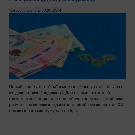
жодних симптомів, але водночас значно підвищує ризик
четвер, 6 серпень 2026, 18:44
інсульту, інфаркту та інших серцево-судинних
захворювань. Саме тому лікарі рекомендують регулярно
к...
Пенсійні виплати в Україні можуть збільшуватися не лише
завдяки щорічній індексації. Для окремих категорій
громадян законодавство передбачає щомісячні надбавки,
розмір яких залежить від кількості дітей і може сягати 40%
прожиткового мінімуму для осіб, ...