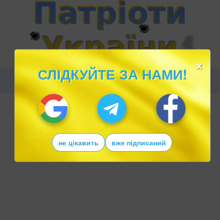
×
СЛІДКУЙТЕ ЗА НАМИ!
не цікавить
вже підписаний