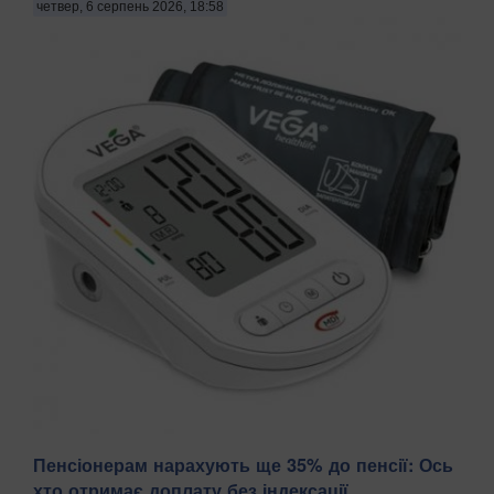
четвер, 6 серпень 2026, 18:58
Пенсіонерам нарахують ще 35% до пенсії: Ось
Підвищений артеріальний тиск недарма називають
хто отримає доплату без індексації
«тихим убивцею». Гіпертонія може роками не викликати