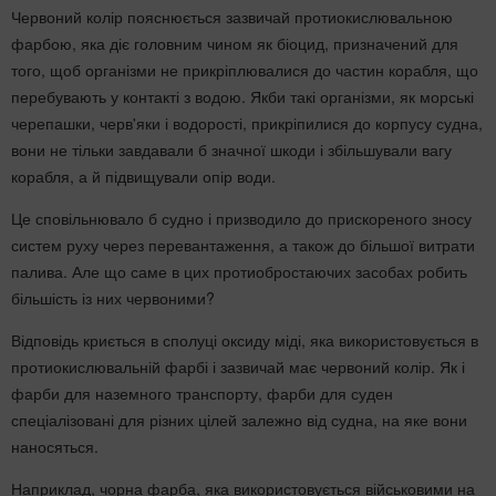
Червоний колір пояснюється зазвичай протиокислювальною
фарбою, яка діє головним чином як біоцид, призначений для
того, щоб організми не прикріплювалися до частин корабля, що
перебувають у контакті з водою. Якби такі організми, як морські
черепашки, черв'яки і водорості, прикріпилися до корпусу судна,
вони не тільки завдавали б значної шкоди і збільшували вагу
корабля, а й підвищували опір води.
Це сповільнювало б судно і призводило до прискореного зносу
систем руху через перевантаження, а також до більшої витрати
палива. Але що саме в цих протиобростаючих засобах робить
більшість із них червоними?
Відповідь криється в сполуці оксиду міді, яка використовується в
протиокислювальній фарбі і зазвичай має червоний колір. Як і
фарби для наземного транспорту, фарби для суден
спеціалізовані для різних цілей залежно від судна, на яке вони
наносяться.
Наприклад, чорна фарба, яка використовується військовими на