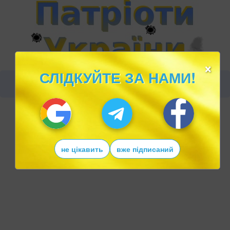
×
СЛІДКУЙТЕ ЗА НАМИ!
не цікавить
вже підписаний