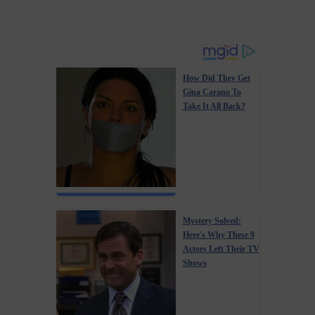
How Did They Get
Gina Carano To
Take It All Back?
Mystery Solved:
Here's Why These 9
Actors Left Their TV
Shows