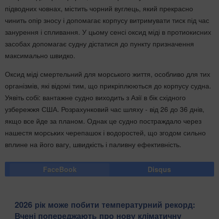
підводних човнах, містить чорний вуглець, який прекрасно
чинить опір зносу і допомагає корпусу витримувати тиск під час
занурення і спливання. У цьому сенсі оксид міді в протиокисних
засобах допомагає судну дістатися до пункту призначення
максимально швидко.
Оксид міді смертельний для морського життя, особливо для тих
організмів, які відомі тим, що прикріплюються до корпусу судна.
Уявіть собі: вантажне судно виходить з Азії в бік східного
узбережжя США. Розрахунковий час шляху - від 26 до 36 днів,
якщо все йде за планом. Однак це судно постраждало через
нашестя морських черепашок і водоростей, що згодом сильно
вплине на його вагу, швидкість і паливну ефективність.
FaceBook
Disqus
2026 рік може побити температурний рекорд:
Вчені попереджають про нову кліматичну