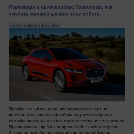
Революція в автосервісах: Технологія, яка
змусить малярів шукати нову роботу.
субота, 8 серпень 2026, 21:24
Провідні хімічні концерни впроваджують у серійне
виробництво нове лакофарбове покриття з ефектом
самовідновлення на основі термопластичних поліуретанів.
При виникненні дрібних подряпин або сколів матеріалу
більше не потрібне шліфування чи перефарбуванн...