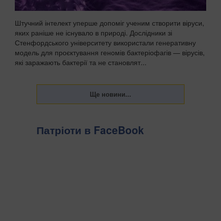
Штучний інтелект уперше допоміг ученим створити віруси,
яких раніше не існувало в природі. Дослідники зі
Стенфордського університету використали генеративну
модель для проєктування геномів бактеріофагів — вірусів,
які заражають бактерії та не становлят...
Патріоти в FaceBook