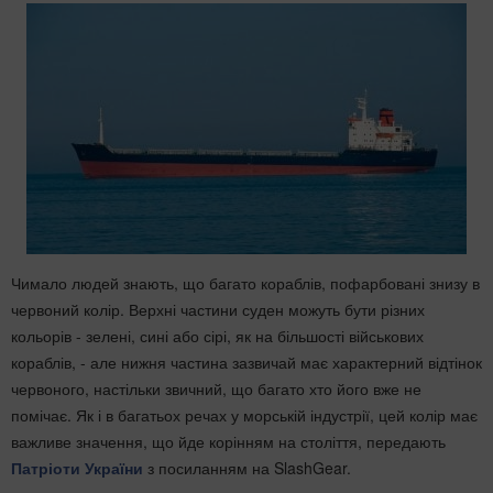
Чимало людей знають, що багато кораблів, пофарбовані знизу в
червоний колір. Верхні частини суден можуть бути різних
кольорів - зелені, сині або сірі, як на більшості військових
кораблів, - але нижня частина зазвичай має характерний відтінок
червоного, настільки звичний, що багато хто його вже не
помічає. Як і в багатьох речах у морській індустрії, цей колір має
важливе значення, що йде корінням на століття, передають
Патріоти України
з посиланням на SlashGear.