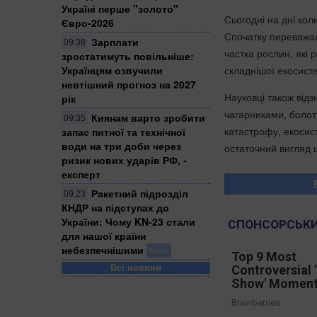
Україні перше "золото"
Сьогодні на дні ко
Євро-2026
Спочатку переважал
Зарплати
09:38
частка рослин, які
зростатимуть повільніше:
складнішої екосист
Українцям озвучили
невтішний прогноз на 2027
Науковці також відз
рік
чагарниками, болот
Киянам варто зробити
09:35
катастрофу, екосис
запас питної та технічної
води на три доби через
остаточний вигляд 
ризик нових ударів РФ, -
експерт
Ракетний підрозділ
09:23
КНДР на підступах до
України: Чому KN-23 стали
СПОНСОРСЬКИ
для нашої країни
небезпечнішими
Блог
Top 9 Most
Всі новини
Controversial 
Show' Momen
Brainberries