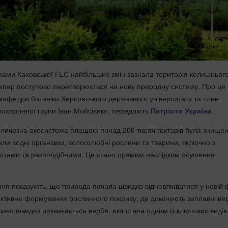
янами Каховської ГЕС найбільших змін зазнала територія колишньог
епер поступово перетворюється на нову природну систему. Про це
кафедри ботаніки Херсонського державного університету та член
оохоронної групи Іван Мойсієнко, передають
Патріоти України
.
еличезна екосистема площею понад 200 тисяч гектарів була знище
кли водні організми, вологолюбні рослини та тварини, включно з
стями та ракоподібними. Це стало прямим наслідком осушення
ня показують, що природа почала швидко відновлюватися у новій 
активне формування рослинного покриву, де домінують заплавні ве
ливо швидко розвивається верба, яка стала одним із ключових видів