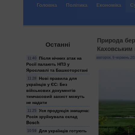
Головна
Політика
Економіка
С
Природа бер
Останні
Каховським
Після нічних атак на
вівторок, 9 червень 20
11:40
Росії палають НПЗ у
Ярославлі та Башкоторстані
Нові правила для
11:28
українців у ЄС: Без
військових документів
тимчасовий захист можуть
не надати
Уся продукція знищена:
11:25
Росія зруйнувала склад
Bosch
Для українців готують
10:59