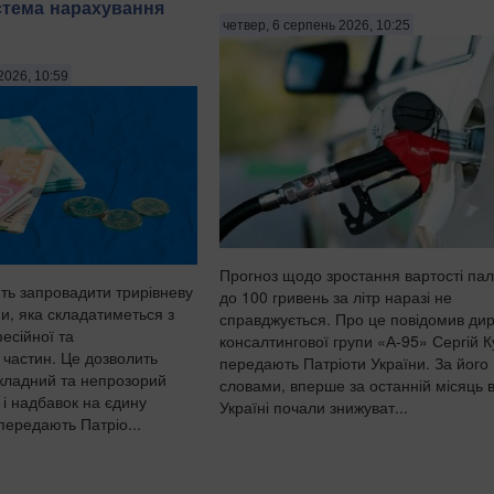
стема нарахування
четвер, 6 серпень 2026, 10:25
2026, 10:59
Прогноз щодо зростання вартості па
ють запровадити трирівневу
до 100 гривень за літр наразі не
и, яка складатиметься з
справджується. Про це повідомив ди
есійної та
консалтингової групи «А-95» Сергій 
 частин. Це дозволить
передають Патріоти України. За його
складний та непрозорий
словами, вперше за останній місяць 
 і надбавок на єдину
Україні почали знижуват...
передають Патріо...