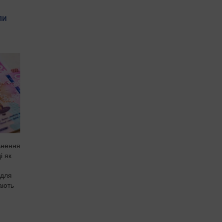
ли
ьнення
і як
я
 для
ають