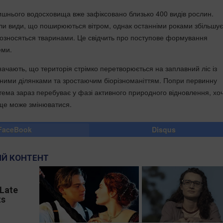
лишнього водосховища вже зафіксовано близько 400 видів рослин.
и види, що поширюються вітром, однак останніми роками збільшує
 розносяться тваринами. Це свідчить про поступове формування
еми.
начають, що територія стрімко перетворюється на заплавний ліс із
ними ділянками та зростаючим біорізноманіттям. Попри первинну
тема зараз перебуває у фазі активного природного відновлення, хоч
ще може змінюватися.
FaceBook
Disqus
Й КОНТЕНТ
'Late
ts