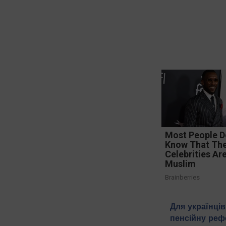
Most People D
Know That The
Celebrities Ar
Muslim
Brainberries
Для українці
пенсійну реф