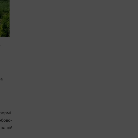
о
на
формі.
рбово-
 на цій