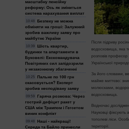
масштабну пенсійну
реформу: Ось як зміниться
система нарахування виплат
Безпеку не можна
10:48
обміняти на гроші: Залужний
зробив важливу заяву про
майбутнє України
Після підриву росі
Шість квартир,
10:39
водосховища, яка т
будинки та апартаменти в
розповів професор 
Буковелі: Екскомандувача
Української природ
Повітряних сил запідозрили
у незаконному збагаченні
За його словами, в
Пальне по 100 грн
10:25
майже миттєво: зни
скасовується? Експерт
молюсками, водоро
зробив несподівану заяву
водосховища.
Гаряча розмова: Через
09:59
гострий дефіцит ракет у
Водночас досліджен
США між Трампом і Гегсетом
Науковці фіксують 
виник конфлікт
тополеві ліси. Особ
Наші - найкращі!
09:48
території.
Середа та Байло принесли