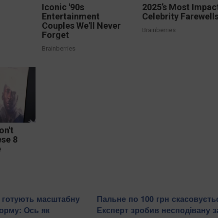
Iconic '90s
2025’s Most Impac
Entertainment
Celebrity Farewell
Couples We'll Never
Brainberries
Forget
Brainberries
on't
se 8
e
в готують масштабну
Пальне по 100 грн скасовуєть
орму: Ось як
Експерт зробив несподівану з