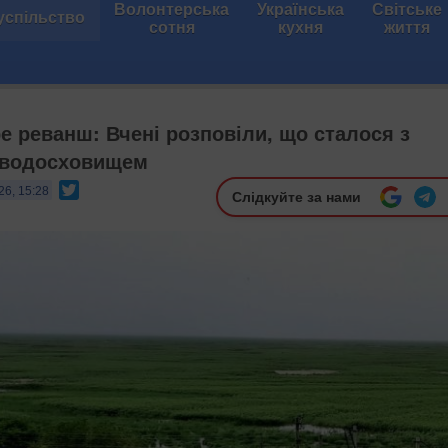
Волонтерська
Українська
Світське
успільство
сотня
кухня
життя
е реванш: Вчені розповіли, що сталося з
 водосховищем
Twitter
26, 15:28
Слідкуйте за нами