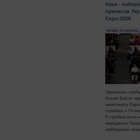
Наші - найкр
принесли Укр
Євро-2026
четвер, 6 серпень 
Українські стриб
Ксенія Байло за
чемпіонату Євро
стрибках з 10-м
5 стрибків вони 
передають Патрі
найближчих пере