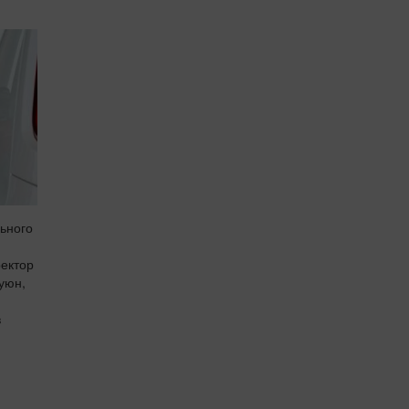
льного
ректор
Куюн,
в