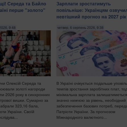
ащі! Середа та Байло
Зарплати зростатимуть
аїні перше "золото"
повільніше: Українцям озвучи
невтішний прогноз на 2027 рік
2026, 9:48
четвер, 6 серпень 2026, 9:38
уни Олексій Середа та
В Україні очікується подальше уповіл
воювали золоті нагороди
темпів зростання заробітних плат, тод
пи 2026 року в синхронних
мінімальна зарплата залишатиметьс
етрової вишки. Сумарно за
значно нижчою за рівень, необхідний
набрали 323,16 бала,
забезпечення базових потреб, перед
оти України. Своїй
Патріоти України. За прогнозом
слідува...
Міжнародного валютного...