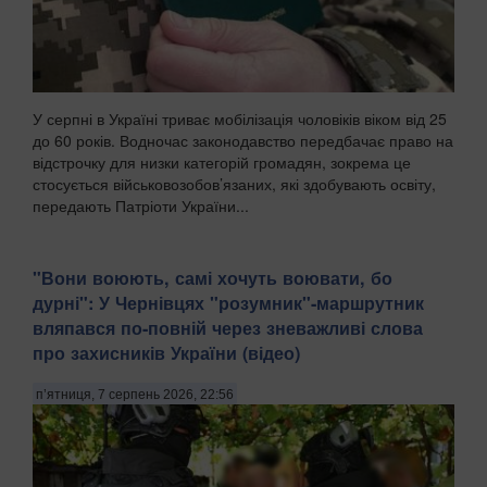
У серпні в Україні триває мобілізація чоловіків віком від 25
до 60 років. Водночас законодавство передбачає право на
відстрочку для низки категорій громадян, зокрема це
стосується військовозобов’язаних, які здобувають освіту,
передають Патріоти України...
​"Вони воюють, самі хочуть воювати, бо
дурні": У Чернівцях "розумник"-маршрутник
вляпався по-повній через зневажливі слова
про захисників України (відео)
п’ятниця, 7 серпень 2026, 22:56