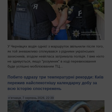
У Чернівцях водія однієї з маршруток звільнили після того,
як той зневажливо спілкувався з рідними українських
захисників, згодом невігласа затримала поліція. І вже ніхто
не здивується, якщо "розумник" в ході перевиховання
буде успішно мобілізованим ТЦ...
Побито одразу три температурні рекорди: Київ
пережив найспекотнішу календарну добу за
всю історію спостережень
п’ятниця, 7 серпень 2026, 22:39