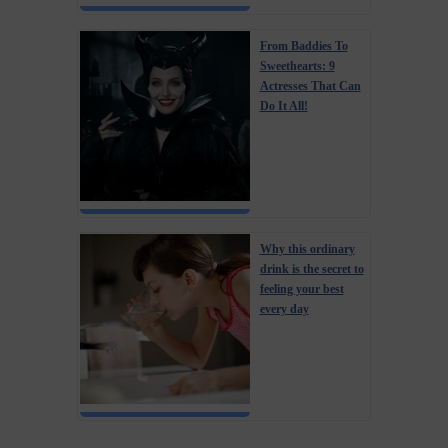
From Baddies To
Sweethearts: 9
Actresses That Can
Do It All!
Why this ordinary
drink is the secret to
feeling your best
every day