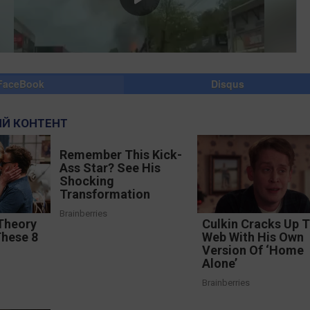
FaceBook
Disqus
Й КОНТЕНТ
Remember This Kick-
Ass Star? See His
Shocking
Transformation
Brainberries
Theory
Culkin Cracks Up 
These 8
Web With His Own
Version Of ‘Home
Alone’
Brainberries