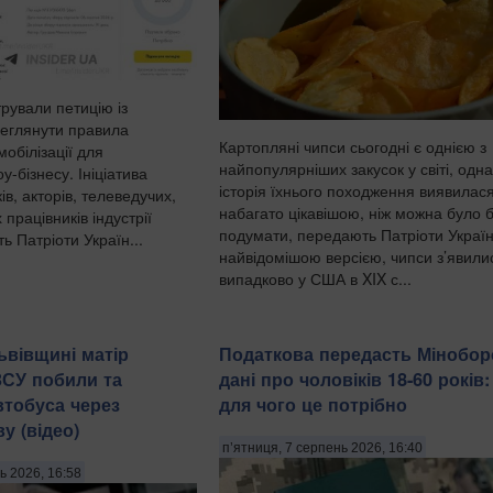
трували петицію із
еглянути правила
Картопляні чипси сьогодні є однією з
обілізації для
найпопулярніших закусок у світі, одна
у-бізнесу. Ініціатива
історія їхнього походження виявилас
ів, акторів, телеведучих,
набагато цікавішою, ніж можна було 
 працівників індустрії
подумати, передають Патріоти Україн
ь Патріоти Україн...
найвідомішою версією, чипси з’явили
випадково у США в XIX с...
ьвівщині матір
Податкова передасть Мінобо
ЗСУ побили та
дані про чоловіків 18-60 років
втобуса через
для чого це потрібно
у (відео)
п’ятниця, 7 серпень 2026, 16:40
ь 2026, 16:58