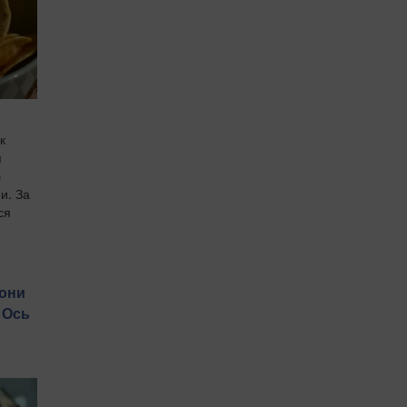
к
я
б
и. За
ся
рони
: Ось