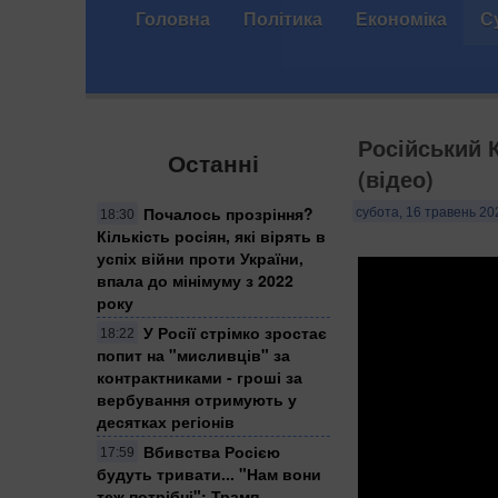
Головна
Політика
Економіка
С
Російський 
Останні
(відео)
Почалось прозріння?
субота, 16 травень 20
18:30
Кількість росіян, які вірять в
успіх війни проти України,
впала до мінімуму з 2022
року
У Росії стрімко зростає
18:22
попит на "мисливців" за
контрактниками - гроші за
вербування отримують у
десятках регіонів
Вбивства Росією
17:59
будуть тривати... "Нам вони
теж потрібні": Трамп