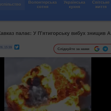
Волонтерська
Українська
Світське
успільство
сотня
кухня
життя
Кавказ палає: У П'ятигорську вибух знищив 
Twitter
26, 15:39
Слідкуйте за нами