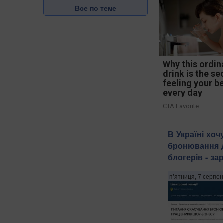
Все по теме
Why this ordin
drink is the se
feeling your b
every day
CTA Favorite
В Україні хоч
бронювання д
блогерів - з
п’ятниця, 7 серпен