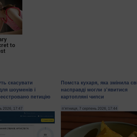
ary
cret to
est
уть скасувати
Помста кухаря, яка змінила сві
ля шоуменів і
насправді могли з’явитися
ареєстровано петицію
картопляні чипси
ь 2026, 17:47
п’ятниця, 7 серпень 2026, 17:44