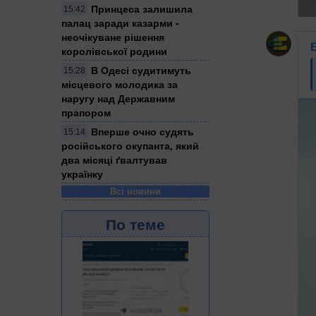
Принцеса залишила
15:42
палац заради казарми -
неочікуване рішення
королівської родини
В Одесі судитимуть
15:28
місцевого молодика за
наругу над Державним
прапором
Вперше очно судять
15:14
російського окупанта, який
два місяці ґвалтував
українку
Всі новини
По теме