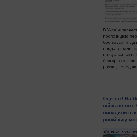
В Україні зареєс
пропозицією пер
бронювання від м
представників шо
стосується співак
блогерів та інших
розваг, передают
Оце так! На Л
військового 
висадили з а
російську мов
п’ятниця, 7 серпен