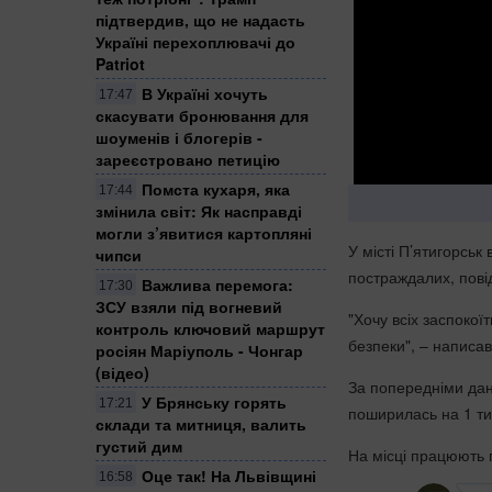
підтвердив, що не надасть
Україні перехоплювачі до
Patriot
В Україні хочуть
17:47
скасувати бронювання для
шоуменів і блогерів -
зареєстровано петицію
Помста кухаря, яка
17:44
змінила світ: Як насправді
могли з’явитися картопляні
У місті П’ятигорськ
чипси
постраждалих, пові
Важлива перемога:
17:30
ЗСУ взяли під вогневий
"Хочу всіх заспокої
контроль ключовий маршрут
безпеки", – написа
росіян Маріуполь - Чонгар
(відео)
За попередніми дан
​У Брянську горять
17:21
поширилась на 1 тис
склади та митниця, валить
густий дим
На місці працюють п
Оце так! На Львівщині
16:58