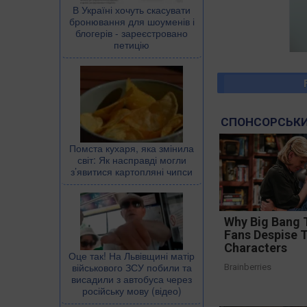
В Україні хочуть скасувати
бронювання для шоуменів і
блогерів - зареєстровано
петицію
СПОНСОРСЬКИ
Помста кухаря, яка змінила
світ: Як насправді могли
з’явитися картопляні чипси
Why Big Bang 
Fans Despise 
Characters
Оце так! На Львівщині матір
військового ЗСУ побили та
Brainberries
висадили з автобуса через
російську мову (відео)