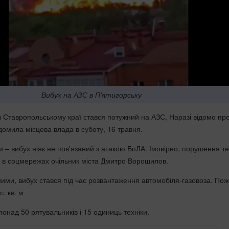
Вибух на АЗС в П'ятигорську
 в Ставропольському краї стався потужний на АЗС, Наразі відомо пр
домила місцева влада в суботу, 16 травня.
ти – вибух ніяк не пов'язаний з атакою БпЛА. Імовірно, порушення те
в в соцмережах очільник міста Дмитро Ворошилов.
ими, вибух стався під час розвантаження автомобіля-газовоза. По
. кв. м
онад 50 рятувальників і 15 одиниць техніки.