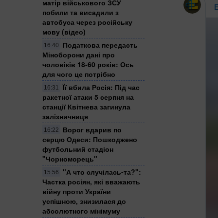
матір військового ЗСУ
побили та висадили з
автобуса через російську
мову (відео)
Податкова передасть
16:40
Міноборони дані про
чоловіків 18-60 років: Ось
для чого це потрібно
Її вбила Росія: Під час
16:31
ракетної атаки 5 серпня на
станції Квітнева загинула
залізничниця
Ворог вдарив по
16:22
серцю Одеси: Пошкоджено
футбольний стадіон
"Чорноморець"
"А что случілась-та?":
15:56
Частка росіян, які вважають
війну проти України
успішною, знизилася до
абсолютного мінімуму