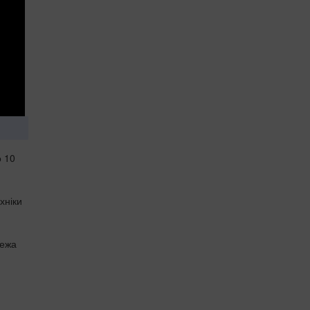
о 10
хніки
жежа