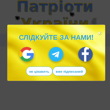
×
СЛІДКУЙТЕ ЗА НАМИ!
не цікавить
вже підписаний