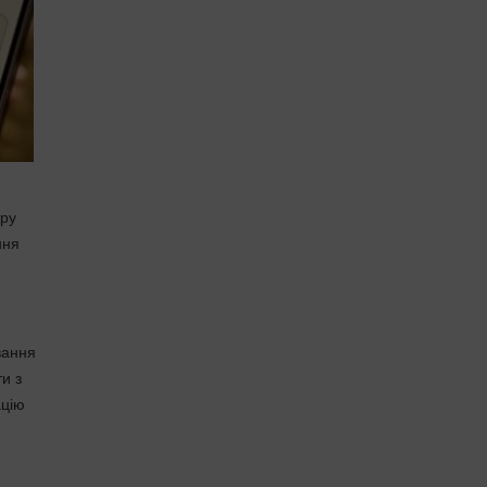
тру
ння
вання
и з
ацію