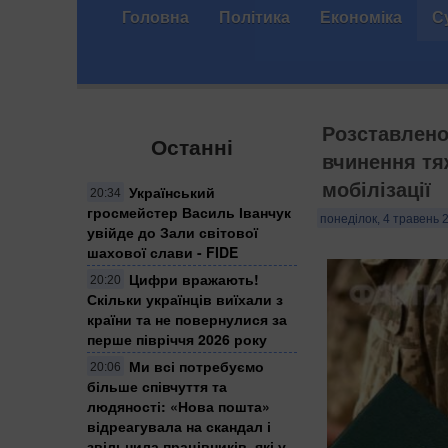
Головна
Політика
Економіка
С
Розставлено 
Останні
вчинення тя
мобілізації
Український
20:34
гросмейстер Василь Іванчук
понеділок, 4 травень 
увійде до Зали світової
шахової слави - FIDE
Цифри вражають!
20:20
Скільки українців виїхали з
країни та не повернулися за
перше півріччя 2026 року
Ми всі потребуємо
20:06
більше співчуття та
людяності: «Нова пошта»
відреагувала на скандал і
звільнила працівників, які у