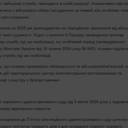
к і військову службу» викладено в новій редакції. Нормативна підста
ючено з військового обліку (засудження за тяжкий або особливо тяж
 своє існування.
аном на 2025 рік законодавство не передбачає звільнення від війсь
ві такої судимості. Згідно з пунктом 4 Порядку проведення призову
ву службу під час мобілізації, на особливий період (затвердженого
 Міністрів України від 16 травня 2024 року № 560), позивач підляга
 службу під час мобілізації.
, що позивач правомірно обліковується як військовозобов’язаний, а
я дій територіального центру комплектування протиправними та
ції з реєстру є безпідставними.
окружного адміністративного суду від 3 квітня 2026 року у задовол
позову відмовлено повністю.
оскаржене до П’ятого апеляційного адміністративного суду шляхом
 скарги протягом тридцяти днів з дня складання повного судового