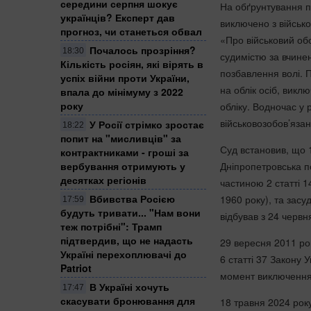
середини серпня шокує
На обґрунтування п
українців? Експерт дав
виключено з військо
прогноз, чи станеться обвал
«Про військовий обов
Почалось прозріння?
18:30
судимістю за вчине
Кількість росіян, які вірять в
позбавлення волі. 
успіх війни проти України,
на облік осіб, викл
впала до мінімуму з 2022
року
обліку. Водночас у 
військовозобов’язан
У Росії стрімко зростає
18:22
попит на "мисливців" за
Суд встановив, що 
контрактниками - гроші за
Дніпропетровська п
вербування отримують у
десятках регіонів
частиною 2 статті 1
Вбивства Росією
1960 року), та засу
17:59
будуть тривати... "Нам вони
відбував з 24 червн
теж потрібні": Трамп
підтвердив, що не надасть
29 вересня 2011 рок
Україні перехоплювачі до
6 статті 37 Закону У
Patriot
момент виключення
В Україні хочуть
17:47
скасувати бронювання для
18 травня 2024 рок