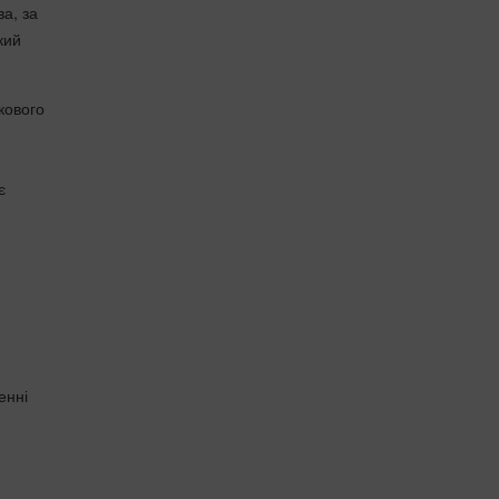
ва, за
кий
кового
є
енні