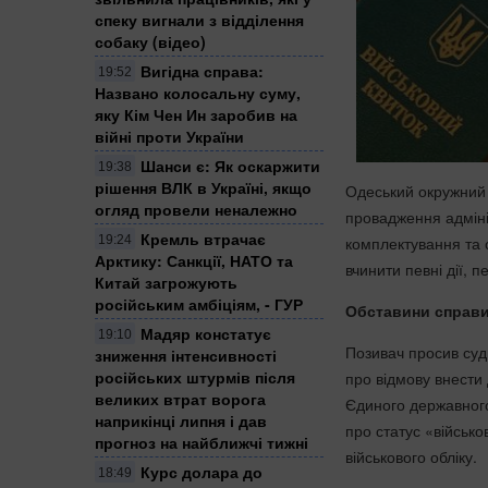
спеку вигнали з відділення
собаку (відео)
Вигідна справа:
19:52
Названо колосальну суму,
яку Кім Чен Ин заробив на
війні проти України
Шанси є: Як оскаржити
19:38
рішення ВЛК в Україні, якщо
Одеський окружний 
огляд провели неналежно
провадження адміні
Кремль втрачає
комплектування та 
19:24
Арктику: Санкції, НАТО та
вчинити певні дії, 
Китай загрожують
російським амбіціям, - ГУР
Обставини справи
Мадяр констатує
19:10
Позивач просив суд
зниження інтенсивності
російських штурмів після
про відмову внести 
великих втрат ворога
Єдиного державного
наприкінці липня і дав
про статус «військо
прогноз на найближчі тижні
військового обліку.
Курс долара до
18:49