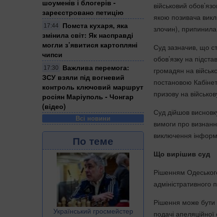
шоуменів і блогерів -
військовий обов’язо
зареєстровано петицію
якою позивача викл
Помста кухаря, яка
17:44
злочин), припинила
змінила світ: Як насправді
могли з’явитися картопляні
Суд зазначив, що ст
чипси
обов’язку на підста
Важлива перемога:
17:30
громадян на військо
ЗСУ взяли під вогневий
постановою Кабінету
контроль ключовий маршрут
призову на військову
росіян Маріуполь - Чонгар
(відео)
Суд дійшов висновку
Всі новини
вимоги про визнанн
виключення інформа
По теме
Що вирішив суд
Рішенням Одеського 
адміністративного 
Рішення може бути 
Український гросмейстер
подачі апеляційної