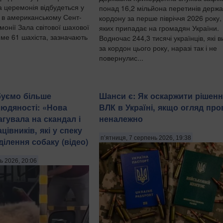
а церемонія відбудеться у
понад 16,2 мільйона перетинів держ
у в американському Сент-
кордону за перше півріччя 2026 року,
емонії Зала світової шахової
яких припадає на громадян України.
име 61 шахіста, зазначають
Водночас 244,3 тисячі українців, які в
за кордон цього року, наразі так і не
повернулис...
буємо більше
Шанси є: Як оскаржити рішен
людяності: «Нова
ВЛК в Україні, якщо огляд пр
гувала на скандал і
неналежно
цівників, які у спеку
п’ятниця, 7 серпень 2026, 19:38
ділення собаку (відео)
ь 2026, 20:06