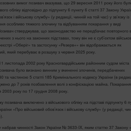
озовних вимог позивач вказував, що 29 вересня 2011 року його бул
вого обліку відповідно до підпункту 6 пункту 6 статті 37 Закону Украї
’язок і військову службу» (у редакції, чинній на той час) у зв’язку із
ння особливо тяжкого злочину та відбуванням покарання у виді
Позивач стверджував, що законодавство не передбачає повторного 
ючених з нього на законних підставах, тому він не є суб’єктом військо
реєстрі «Оберіг» та застосунку «Резерв+» він відображається як
ий, який перебуває в розшуку з червня 2025 року.
11 листопада 2002 року Красногвардійським районним судом міста
озивача було визнано винним у вчиненні злочинів, передбачених
40 та частиною 5 статті 185 Кримінального кодексу України (в редакц
джено до 7 років позбавлення волі з конфіскацією майна. Покарання
я 2003 року по 17 грудня 2008 року.
у позивача виключено з військового обліку на підставі підпункту 6 п
країни «Про військовий обов’язок і військову службу» (у редакції, чи
).
у набрав чинності Закон України № 3633-IX, яким статтю 37 Закону