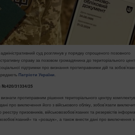
адміністративний суд розглянув у порядку спрощеного позовного
стративну справу за позовом громадянина до територіального цен
соціальної підтримки про визнання протиправними дій та зобов’яза
передають
Патріоти України
.
 №420/31334/25
 визнати протиправним рішення територіального центру комплекту
дані про виключення його з військового обліку, зобов’язати виключит
 реєстру призовників, військовозобов’язаних та резервістів інформ
возобов’язаний» та «розшук», а також внести дані про виключення з