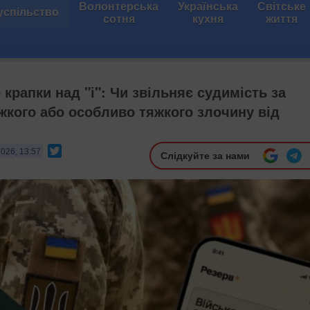
Волонтерська
Українська
Світське
успільство
сотня
кухня
життя
крапки над "і": Чи звільняє судимість за
жкого або особливо тяжкого злочину від
Twitter
2026, 13:57
Слідкуйте за нами