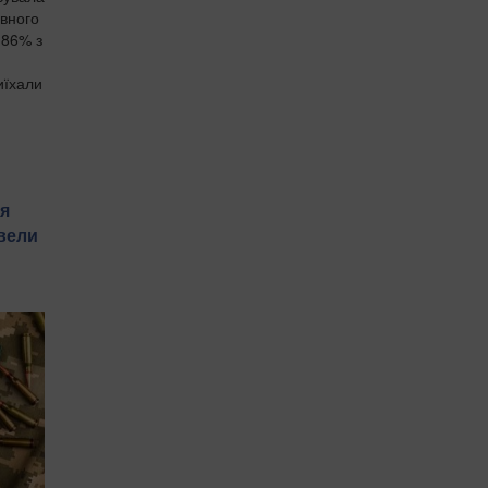
авного
 86% з
иїхали
ня
овели