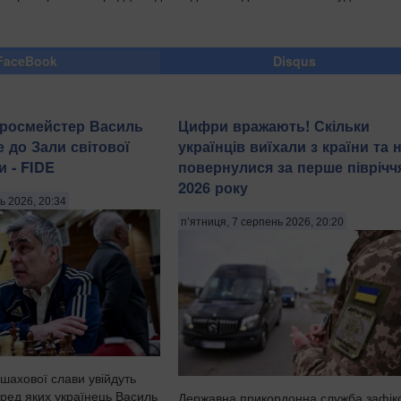
FaceBook
Disqus
гросмейстер Василь
Цифри вражають! Скільки
е до Зали світової
українців виїхали з країни та 
и - FIDE
повернулися за перше піврічч
2026 року
ь 2026, 20:34
п’ятниця, 7 серпень 2026, 20:20
 шахової слави увійдуть
серед яких українець Василь
Державна прикордонна служба зафік