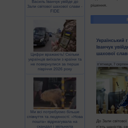
Василь Іванчук увійде до
рішення.
Зали світової шахової слави -
FIDE
Український 
Іванчук увійд
шахової слав
Цифри вражають! Скільки
українців виїхали з країни та
не повернулися за перше
п’ятниця, 7 серпен
півріччя 2026 року
Ми всі потребуємо більше
співчуття та людяності: «Нова
До Зали світової
пошта» відреагувала на
скандал і звільнила
п'ять шахістів, 