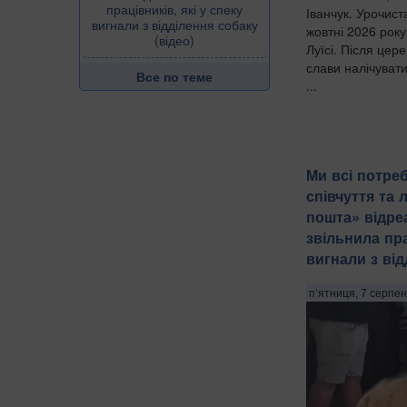
працівників, які у спеку
Іванчук. Урочист
вигнали з відділення собаку
жовтні 2026 рок
(відео)
Луїсі. Після цер
слави налічуват
Все по теме
...
Ми всі потре
співчуття та 
пошта» відреа
звільнила пра
вигнали з від
п’ятниця, 7 серпен