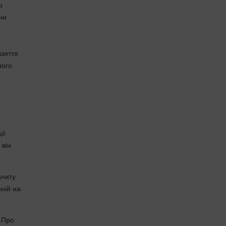
о
ни
взяття
вого
ії
 він
ункту
нній на
 «Про