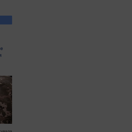
не
я
сувала