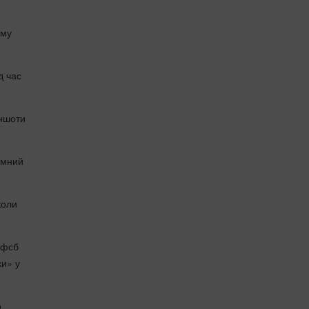
ому
д час
іншоти
імний
коли
 фсб
ки» у
о