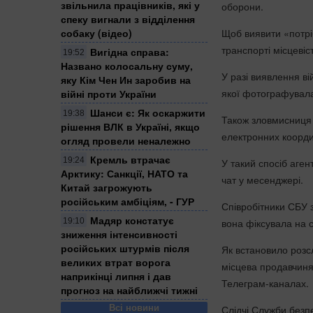
звільнила працівників, які у
оборони.
спеку вигнали з відділення
Щоб виявити «потріб
собаку (відео)
транспорті місцеві
Вигідна справа:
19:52
Названо колосальну суму,
У разі виявлення ві
яку Кім Чен Ин заробив на
якої фотографувала
війні проти України
Шанси є: Як оскаржити
19:38
Також зловмисниця 
рішення ВЛК в Україні, якщо
електронних коорди
огляд провели неналежно
Кремль втрачає
19:24
У такий спосіб аген
Арктику: Санкції, НАТО та
чат у месенджері.
Китай загрожують
російським амбіціям, - ГУР
Співробітники СБУ 
Мадяр констатує
вона фіксувала на с
19:10
зниження інтенсивності
російських штурмів після
Як встановило розс
великих втрат ворога
місцева продавчиня.
наприкінці липня і дав
Телеграм-каналах.
прогноз на найближчі тижні
Всі новини
Слідчі Служби безпе