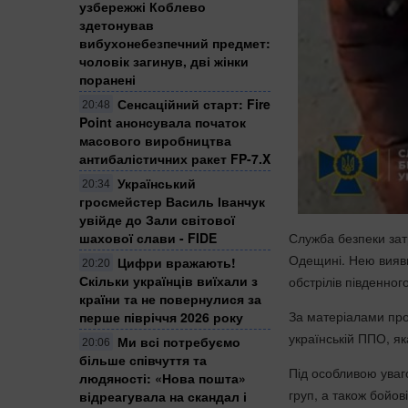
узбережжі Коблево
здетонував
вибухонебезпечний предмет:
чоловік загинув, дві жінки
поранені
Сенсаційний старт: Fire
20:48
Point анонсувала початок
масового виробництва
антибалістичних ракет FP-7.X
Український
20:34
гросмейстер Василь Іванчук
увійде до Зали світової
Служба безпеки зат
шахової слави - FIDE
Одещині. Нею вияви
Цифри вражають!
20:20
Скільки українців виїхали з
обстрілів південног
країни та не повернулися за
За матеріалами про
перше півріччя 2026 року
українській ППО, я
Ми всі потребуємо
20:06
більше співчуття та
Під особливою уваг
людяності: «Нова пошта»
груп, а також бойов
відреагувала на скандал і