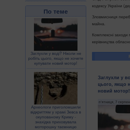
кодексу України (де
По теме
Зловмисниця перебу
майна.
Комплексні заходи 
керівництва обласн
Заглухли у воді? Ніколи не
робіть цього, якщо не хочете
купувати новий мотор!
Заглухли у во
цього, якщо 
новий мотор!
п’ятниця, 7 серпен
Археологи приголомшили
відкриттям у храмі Зевса в
окупованому Криму -
знахідка приховувала
моторошну таємницю