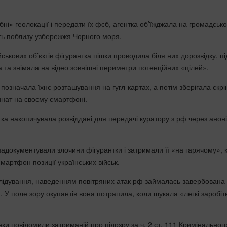
ні» геолокації і передати їх фсб, агентка об’їжджала на громадськ
сть поблизу узбережжя Чорного моря.
йськових об’єктів фігурантка пішки проводила біля них дорозвідку, пі
 та знімала на відео зовнішні периметри потенційних «цілей».
позначала їхнє розташування на гугл-картах, а потім зберігала скр
нат на своєму смартфоні.
тка накопичувала розвіддані для передачі куратору з рф через анон
задокументували злочини фігурантки і затримали її «на гарячому», 
мартфон позиції українських військ.
лідування, наведенням повітряних атак рф займалась завербована
 У поле зору окупантів вона потрапила, коли шукала «легкі заробіт
ки повідомили затриманій про підозру за ч. 2 ст. 111 Кримінальног