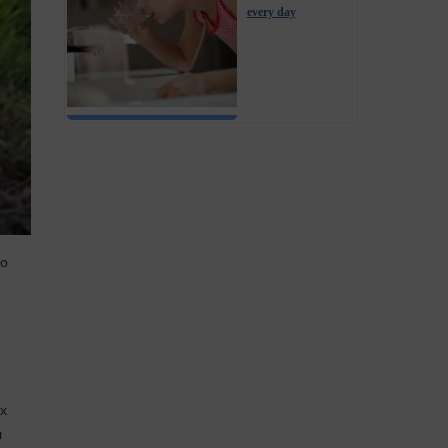
every day
по
х
л