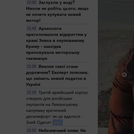
Заглухли у воді?
22:00
Ніколи не робіть цього, якщо
не хочете купувати новий
мотор!
Археологи
21:45
приголомшили відкриттям у
храмі Зевса в окупованому
Криму - знахідка
приховувала моторошну
таємницю
Виклик таксі стане
21:30
дорожчим? Експерт пояснив,
що змінить новий податок в
Україні
Третій армійський корпус
21:16
створює для російських
окупантів на Лиманському
напрямку критичний
дискомфорт: як це вдалося -
Злий Одесит
Блог
Небезпечний пляж: На
21:02