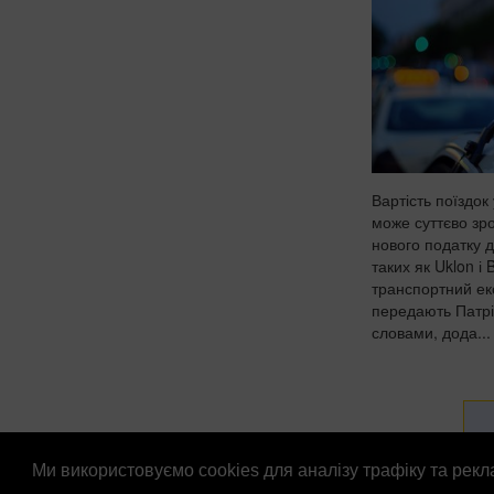
Вартість поїздок 
може суттєво зр
нового податку 
таких як Uklon і 
транспортний ек
передають Патрі
словами, дода...
Ми використовуємо cookies для аналізу трафіку та рек
© Патріоти України 2026
Правова інформація
Рек