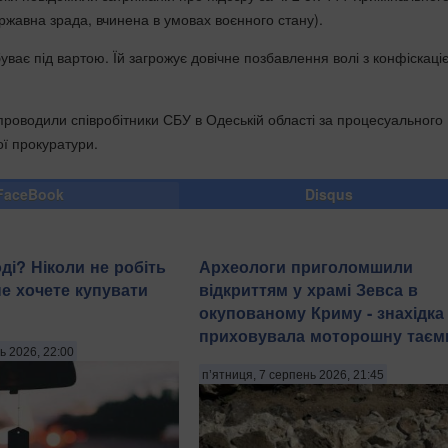
ржавна зрада, вчинена в умовах воєнного стану).
ває під вартою. Їй загрожує довічне позбавлення волі з конфіскаці
проводили співробітники СБУ в Одеській області за процесуального
ої прокуратури.
FaceBook
Disqus
ді? Ніколи не робіть
Археологи приголомшили
не хочете купувати
відкриттям у храмі Зевса в
окупованому Криму - знахідка
приховувала моторошну тає
ь 2026, 22:00
п’ятниця, 7 серпень 2026, 21:45