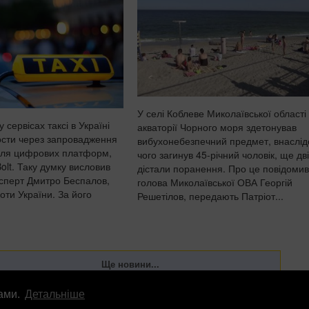
жертовне поховання, п...
У селі Коблеве Миколаївської області
у сервісах таксі в Україні
акваторії Чорного моря здетонував
ости через запровадження
вибухонебезпечний предмет, внаслід
для цифрових платформ,
чого загинув 45-річний чоловік, ще дві
Bolt. Таку думку висловив
дістали поранення. Про це повідомив
сперт Дмитро Беспалов,
голова Миколаївської ОВА Георгій
оти України. За його
Решетілов, передають Патріот...
лами.
Детальніше
лама
info
@
patrioty