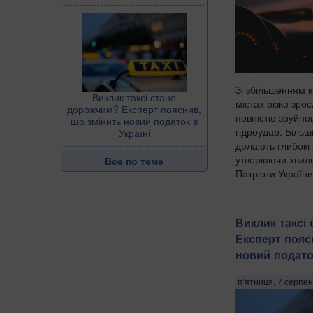
Зі збільшенням к
Виклик таксі стане
містах різко зрос
дорожчим? Експерт пояснив,
повністю зруйно
що змінить новий податок в
гідроудар. Більш
Україні
долають глибокі 
утворюючи хвил
Все по теме
Патріоти України.
Виклик таксі
Експерт пояс
новий податок
п’ятниця, 7 серпен