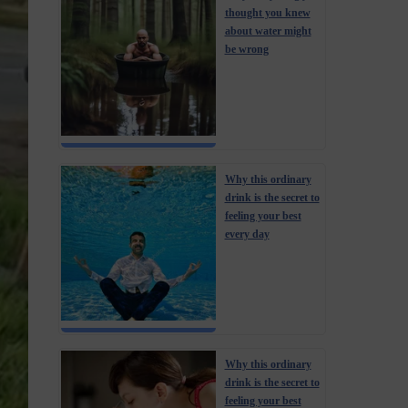
thought you knew
about water might
be wrong
Why this ordinary
drink is the secret to
feeling your best
every day
Why this ordinary
drink is the secret to
feeling your best