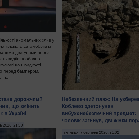
ількості аномальних злив у
ла кількість автомобілів із
ваними двигунами через
ість водіїв необачно
калюжі на швидкості,
ю перед бампером,
 Гі...
 стане дорожчим?
Небезпечний пляж: На узбере
нив, що змінить
Коблево здетонував
Археологи повідомили про рідкісну зн
на території давнього городища Артез
 в Україні
вибухонебезпечний предмет:
котре розташоване на Керченському
чоловік загинув, дві жінки пор
півострові. Під вівтарним столиком,
ь 2026, 21:30
вмурованим у фундамент північної ст
п’ятниця, 7 серпень 2026, 21:02
храму Зевса Генарха і Сотера, вияви