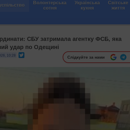
Волонтерська
Українська
Світське
успільство
сотня
кухня
життя
рдинати: СБУ затримала агентку ФСБ, яка
вий удар по Одещині
Twitter
026, 10:28
Слідкуйте за нами