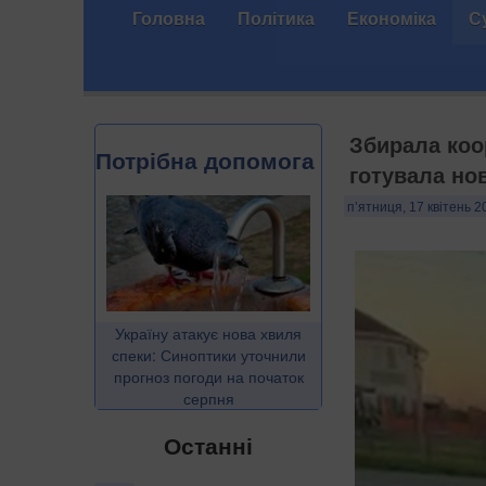
Головна
Політика
Економіка
С
Збирала коо
Потрібна допомога
готувала но
п’ятниця, 17 квітень 2
Україну атакує нова хвиля
спеки: Синоптики уточнили
прогноз погоди на початок
серпня
Останні