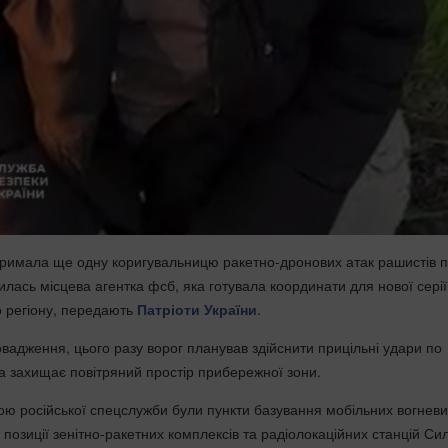
римала ще одну коригувальницю ракетно-дронових атак рашистів 
лась місцева агентка фсб, яка готувала координати для нової серії
о регіону, передають
Патріоти України
.
вадження, цього разу ворог планував здійснити прицільні удари по
ка захищає повітряний простір прибережної зони.
ою російської спецслужби були пункти базування мобільних вогневи
і позиції зенітно-ракетних комплексів та радіолокаційних станцій Си