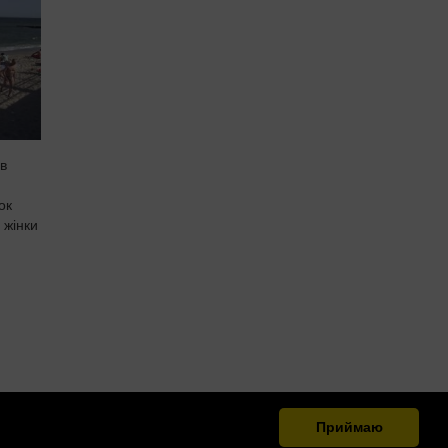
 в
ок
 жінки
Приймаю
.org.ua