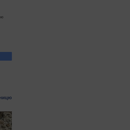
єю
мницю