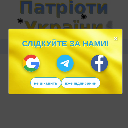
×
СЛІДКУЙТЕ ЗА НАМИ!
не цікавить
вже підписаний