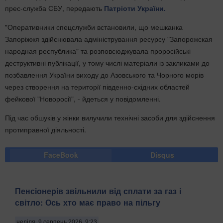
прес-служба СБУ, передають
Патріоти України.
"Оперативники спецслужби встановили, що мешканка
Запоріжжя здійснювала адміністрування ресурсу "Запорожская
народная республика" та розповсюджувала проросійські
деструктивні публікації, у тому числі матеріали із закликами до
позбавлення України виходу до Азовського та Чорного морів
через створення на території південно-східних областей
фейкової "Новоросії", - йдеться у повідомленні.
Під час обшуків у жінки вилучили технічні засоби для здійснення
протиправної діяльності.
FaceBook
Disqus
Пенсіонерів звільнили від сплати за газ і
світло: Ось хто має право на пільгу
неділя, 9 серпень 2026, 9:23