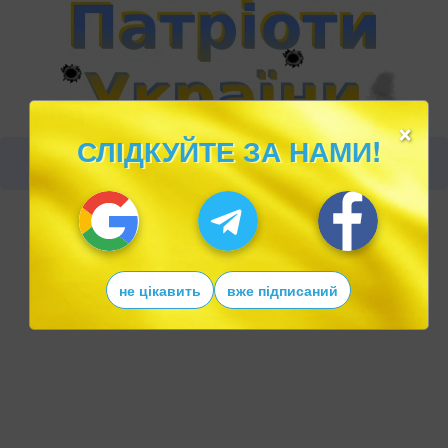
×
СЛІДКУЙТЕ ЗА НАМИ!
не цікавить
вже підписаний