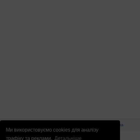
© Патріоти України 2026
Правова інформація
Реклама
Ми використовуємо cookies для аналізу
info
@
patrioty.org.ua
трафіку та реклами.
Детальніше