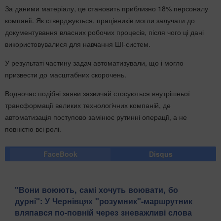
За даними матеріалу, це становить приблизно 18% персоналу
компанії. Як стверджується, працівників могли залучати до
документування власних робочих процесів, після чого ці дані
використовувалися для навчання ШІ-систем.
У результаті частину задач автоматизували, що і могло
призвести до масштабних скорочень.
Водночас подібні заяви зазвичай стосуються внутрішньої
трансформації великих технологічних компаній, де
автоматизація поступово замінює рутинні операції, а не
повністю всі ролі.
FaceBook
Disqus
​"Вони воюють, самі хочуть воювати, бо
дурні": У Чернівцях "розумник"-маршрутник
вляпався по-повній через зневажливі слова