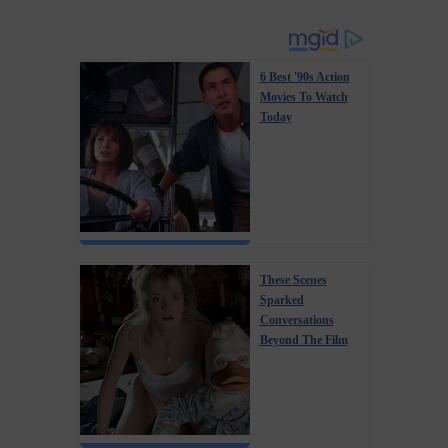
6 Best '90s Action
Movies To Watch
Today
These Scenes
Sparked
Conversations
Beyond The Film