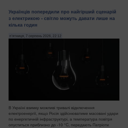
Українців попередили про найгірший сценарій
з електрикою - світло можуть давати лише на
кілька годин
п’ятниця, 7 серпень 2026, 22:12
В Україні взимку можливі тривалі відключення
електроенергії, якщо Росія здійснюватиме масовані удари
по енергетичній інфраструктурі, а температура повітря
опуститься приблизно до -10 °C, передають Патріоти