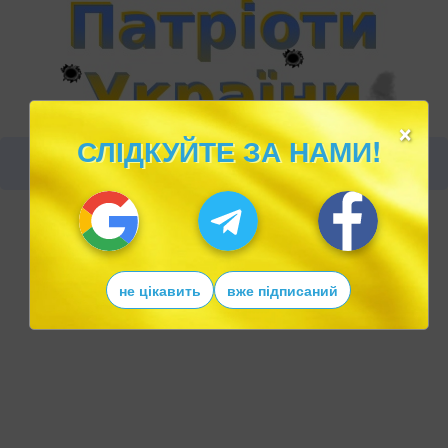
×
СЛІДКУЙТЕ ЗА НАМИ!
не цікавить
вже підписаний