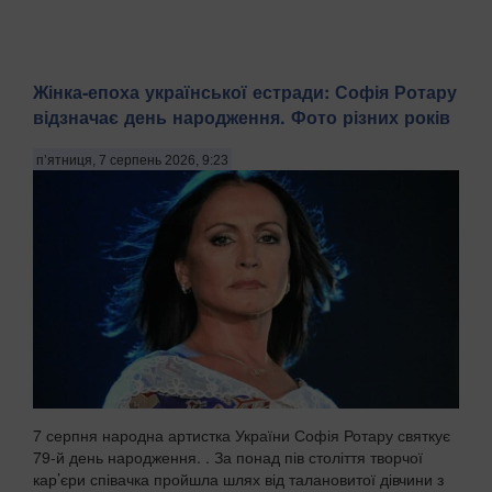
Жінка-епоха української естради: Софія Ротару
відзначає день народження. Фото різних років
п’ятниця, 7 серпень 2026, 9:23
7 серпня народна артистка України Софія Ротару святкує
79-й день народження. . За понад пів століття творчої
кар’єри співачка пройшла шлях від талановитої дівчини з