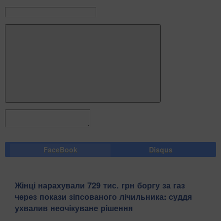
FaceBook
Disqus
Жінці нарахували 729 тис. грн боргу за газ
через покази зіпсованого лічильника: суддя
ухвалив неочікуване рішення