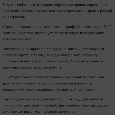
Згідно з ініціативою, за перше порушення правил дорожнього
руху водієві електросамоката може загрожувати штраф у розмірі
1700 гривень.
У разі повторного порушення сума штрафу збільшиться до 3400
гривень. Крім того, пропонується застосовувати конфіскацію
електросамоката.
Найсуворіше покарання передбачене для тих, хто порушить
правила втретє. У такому випадку автори законопроєкту
пропонують накладати штраф у розмірі 17 тисяч гривень, а
також призначати виправні роботи.
Ініціатори законопроєкту пояснюють необхідність таких змін
зростанням кількості електросамокатів на дорогах та
збільшенням числа аварійних ситуацій за їхньої участі.
Наразі документ перебуває на стадії розгляду. Для набуття
чинності він має пройти всі необхідні парламентські процедури
та отримати підтримку народних депутатів.