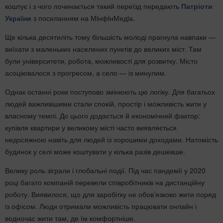
коштує і з чого починається такий переїзд передають
Патріоти
України
з посиланням на МiнфiнМедiа.
Ще кілька десятиліть тому більшість молоді прагнула навпаки —
виїхати з маленьких населених пунктів до великих міст. Там
були університети, робота, можливості для розвитку. Місто
асоціювалося з прогресом, а село — із минулим.
Однак останні роки поступово змінюють цю логіку. Для багатьох
людей важливішими стали спокій, простір і можливість жити у
власному темпі. До цього додається й економічний фактор:
купівля квартири у великому місті часто виявляється
недосяжною навіть для людей із хорошими доходами. Натомість
будинок у селі може коштувати у кілька разів дешевше.
Велику роль зіграли і глобальні події. Під час пандемії у 2020
році багато компаній перевели співробітників на дистанційну
роботу. Виявилося, що для заробітку не обов’язково жити поряд
із офісом. Люди отримали можливість працювати онлайн і
водночас жити там, де їм комфортніше.