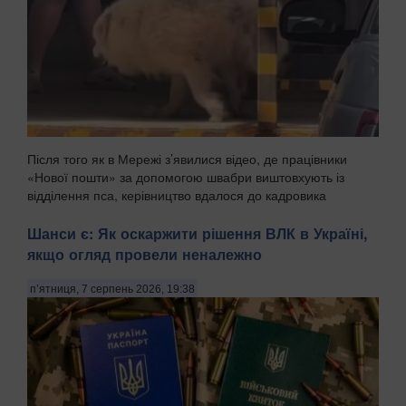
Після того як в Мережі з’явилися відео, де працівники
«Нової пошти» за допомогою швабри виштовхують із
відділення пса, керівництво вдалося до кадровика
висновків, зазначають Патріоти України. . «Нова пошта»
звільнила працівників одного зі своїх відділ...
Шанси є: Як оскаржити рішення ВЛК в Україні,
якщо огляд провели неналежно
п’ятниця, 7 серпень 2026, 19:38