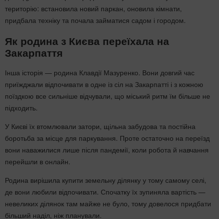
територію: встановила новий паркан, оновила кімнати,
придбала техніку та почала займатися садом і городом.
Як родина з Києва переїхала на
Закарпаття
Інша історія — родина Клавдії Мазуренко. Вони довгий час
приїжджали відпочивати в одне із сіл на Закарпатті і з кожною
поїздкою все сильніше відчували, що міський ритм їм більше не
підходить.
У Києві їх втомлювали затори, щільна забудова та постійна
боротьба за місце для паркування. Проте остаточно на переїзд
вони наважилися лише після пандемії, коли робота й навчання
перейшли в онлайн.
Родина вирішила купити земельну ділянку у тому самому селі,
де вони любили відпочивати. Спочатку їх зупиняла вартість —
невеликих ділянок там майже не було, тому довелося придбати
більший наділ, ніж планували.