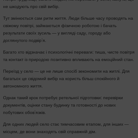
не шкодують про свій вибір.
Тут змінюється сам ритм життя. Люди більше часу проводять на
свіжому повітрі, займаються фізичною роботою і бачать
результати своїх зусиль — у вигляді саду, городу або
доглянутого подвір’я.
Багато хто відзначає і психологічні переваги: тиша, чисте повітря
та контакт із природою позитивно впливають на емоційний стан.
Переїзд у село — це не лише спосіб зекономити на житлі. Для
багатьох це свідомий вибір на користь більш спокійного й
автономного життя.
Однак такий крок потребує ретельної підготовки: перевірки
документів, оцінки стану будинку та готовності до нових
побутових обов’язків.
Для одних людей село стає тимчасовим етапом, для інших —
місцем, де вони знаходять свій справжній дім.