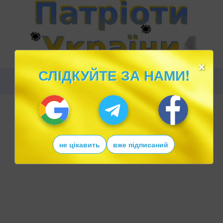
×
СЛІДКУЙТЕ ЗА НАМИ!
не цікавить
вже підписаний