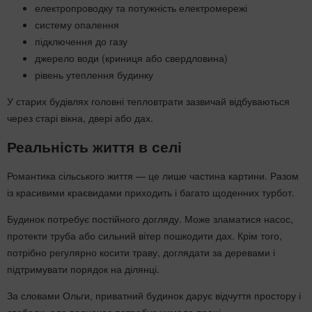
електропроводку та потужність електромережі
систему опалення
підключення до газу
джерело води (криниця або свердловина)
рівень утеплення будинку
У старих будівлях головні тепловтрати зазвичай відбуваються
через старі вікна, двері або дах.
Реальність життя в селі
Романтика сільського життя — це лише частина картини. Разом
із красивими краєвидами приходить і багато щоденних турбот.
Будинок потребує постійного догляду. Може зламатися насос,
протекти труба або сильний вітер пошкодити дах. Крім того,
потрібно регулярно косити траву, доглядати за деревами і
підтримувати порядок на ділянці.
За словами Ольги, приватний будинок дарує відчуття простору і
свободи, але водночас потребує чимало праці.