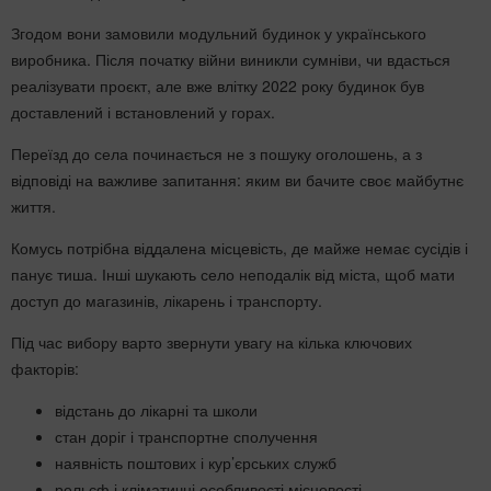
Згодом вони замовили модульний будинок у українського
виробника. Після початку війни виникли сумніви, чи вдасться
реалізувати проєкт, але вже влітку 2022 року будинок був
доставлений і встановлений у горах.
Переїзд до села починається не з пошуку оголошень, а з
відповіді на важливе запитання: яким ви бачите своє майбутнє
життя.
Комусь потрібна віддалена місцевість, де майже немає сусідів і
панує тиша. Інші шукають село неподалік від міста, щоб мати
доступ до магазинів, лікарень і транспорту.
Під час вибору варто звернути увагу на кілька ключових
факторів:
відстань до лікарні та школи
стан доріг і транспортне сполучення
наявність поштових і кур’єрських служб
рельєф і кліматичні особливості місцевості