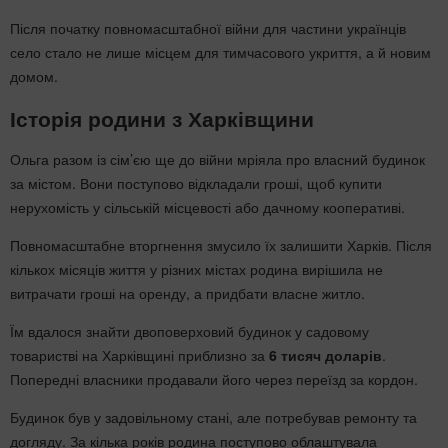
Після початку повномасштабної війни для частини українців
село стало не лише місцем для тимчасового укриття, а й новим
домом.
Історія родини з Харківщини
Ольга разом із сім’єю ще до війни мріяла про власний будинок
за містом. Вони поступово відкладали гроші, щоб купити
нерухомість у сільській місцевості або дачному кооперативі.
Повномасштабне вторгнення змусило їх залишити Харків. Після
кількох місяців життя у різних містах родина вирішила не
витрачати гроші на оренду, а придбати власне житло.
Їм вдалося знайти двоповерховий будинок у садовому
товаристві на Харківщині приблизно за
6 тисяч доларів
.
Попередні власники продавали його через переїзд за кордон.
Будинок був у задовільному стані, але потребував ремонту та
догляду. За кілька років родина поступово облаштувала