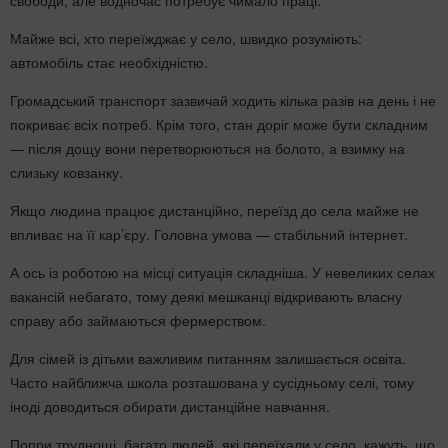
Майже всі, хто переїжджає у село, швидко розуміють:
автомобіль стає необхідністю.
Громадський транспорт зазвичай ходить кілька разів на день і не
покриває всіх потреб. Крім того, стан доріг може бути складним
— після дощу вони перетворюються на болото, а взимку на
слизьку ковзанку.
Якщо людина працює дистанційно, переїзд до села майже не
впливає на її кар’єру. Головна умова — стабільний інтернет.
А ось із роботою на місці ситуація складніша. У невеликих селах
вакансій небагато, тому деякі мешканці відкривають власну
справу або займаються фермерством.
Для сімей із дітьми важливим питанням залишається освіта.
Часто найближча школа розташована у сусідньому селі, тому
іноді доводиться обирати дистанційне навчання.
Попри труднощі, багато людей, які переїхали у село, кажуть, що