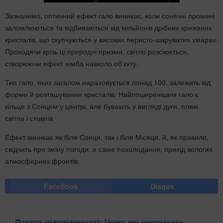
Зазначимо, оптичний ефект гало виникає, коли сонячні промені
заломлюються та відбиваються від мільйонів дрібних крижаних
кристалів, що скупчуються у високих перисто-шаруватих хмарах.
Проходячи крізь ці природні призми, світло розсіюється,
створюючи ефект німба навколо об'єкту.
Тип гало, яких загалом нараховується понад 100, залежить від
форми й розташування кристалів. Найпоширенішим гало є
кільце з Сонцем у центрі, але бувають у вигляді дуги, плям
світла і стовпів.
Ефект виникає як біля Сонця, так і біля Місяця, й, як правило,
свідчить про зміну погоди, а саме похолодання, прихід вологих
атмосферних фронтів.
FaceBook
Disqus
Пастка підсвідомості: Чому ми несвідомо