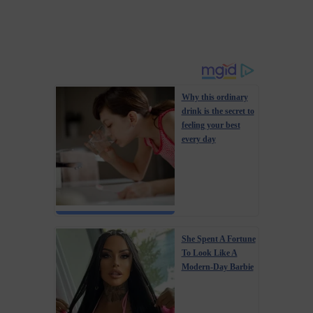
Why this ordinary
drink is the secret to
feeling your best
every day
She Spent A Fortune
To Look Like A
Modern-Day Barbie