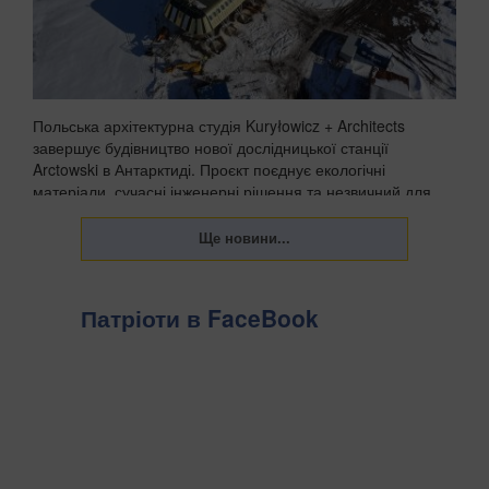
Польська архітектурна студія Kuryłowicz + Architects
завершує будівництво нової дослідницької станції
Arctowski в Антарктиді. Проєкт поєднує екологічні
матеріали, сучасні інженерні рішення та незвичний для
полярних баз акцент на комфорті людей, які пра...
Патріоти в FaceBook