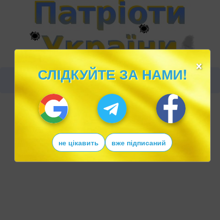
×
СЛІДКУЙТЕ ЗА НАМИ!
не цікавить
вже підписаний