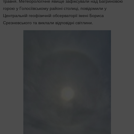
травня. Метеорологічне явище зафіксували над Багриновою
горою у Голосіївському районі столиці, повідомили у
Центральній геофізичній обсерваторії імені Бориса
Срезневського та виклали відповідні світлини.