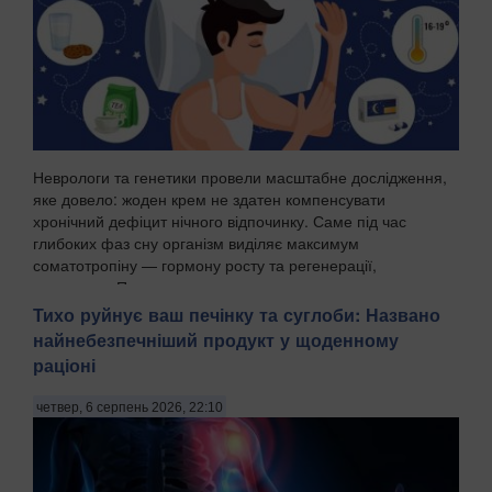
Неврологи та генетики провели масштабне дослідження,
яке довело: жоден крем не здатен компенсувати
хронічний дефіцит нічного відпочинку. Саме під час
глибоких фаз сну організм виділяє максимум
соматотропіну — гормону росту та регенерації,
передають Пат...
Тихо руйнує ваш печінку та суглоби: Названо
найнебезпечніший продукт у щоденному
раціоні
четвер, 6 серпень 2026, 22:10