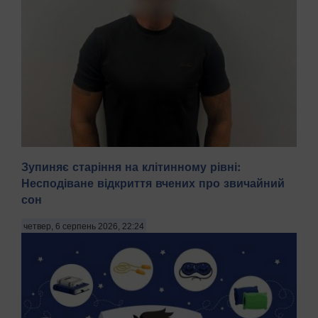
Зупиняє старіння на клітинному рівні:
Несподіване відкриття вчених про звичайний
сон
На Київщині затримали трьох чоловіків віком 18, 43 і 52
років за підозрою у груповому зґвалтуванні 21-річної
четвер, 6 серпень 2026, 22:24
дівчини. Про це повідомила пресслужба Національної
поліції в четвер, 6 серпня, зазначають Патріоти України.
"На Бориспільщині троє чоловіків, з...