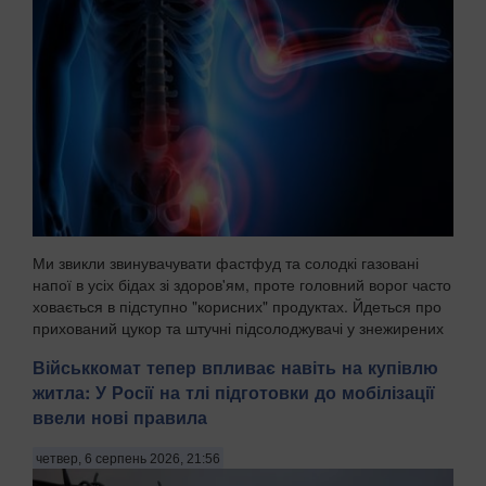
Ми звикли звинувачувати фастфуд та солодкі газовані
напої в усіх бідах зі здоров'ям, проте головний ворог часто
ховається в підступно "корисних" продуктах. Йдеться про
прихований цукор та штучні підсолоджувачі у знежирених
йогуртах, соусах і готових сн...
Військкомат тепер впливає навіть на купівлю
житла: У Росії на тлі підготовки до мобілізації
ввели нові правила
четвер, 6 серпень 2026, 21:56