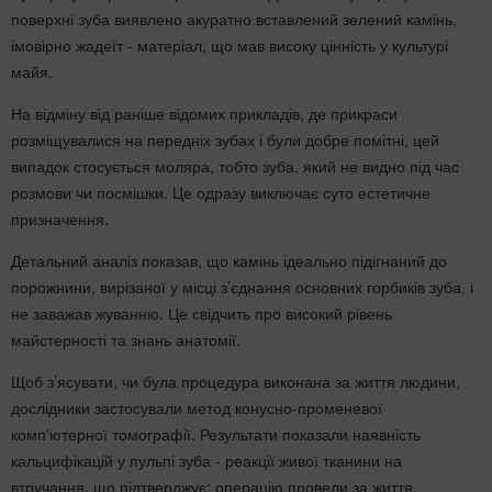
поверхні зуба виявлено акуратно вставлений зелений камінь,
імовірно жадеїт - матеріал, що мав високу цінність у культурі
майя.
На відміну від раніше відомих прикладів, де прикраси
розміщувалися на передніх зубах і були добре помітні, цей
випадок стосується моляра, тобто зуба, який не видно під час
розмови чи посмішки. Це одразу виключає суто естетичне
призначення.
Детальний аналіз показав, що камінь ідеально підігнаний до
порожнини, вирізаної у місці з’єднання основних горбиків зуба, і
не заважав жуванню. Це свідчить про високий рівень
майстерності та знань анатомії.
Щоб з’ясувати, чи була процедура виконана за життя людини,
дослідники застосували метод конусно-променевої
комп'ютерної томографії. Результати показали наявність
кальцифікацій у пульпі зуба - реакції живої тканини на
втручання, що підтверджує: операцію провели за життя