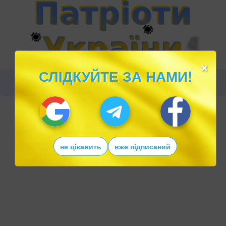
×
СЛІДКУЙТЕ ЗА НАМИ!
не цікавить
вже підписаний