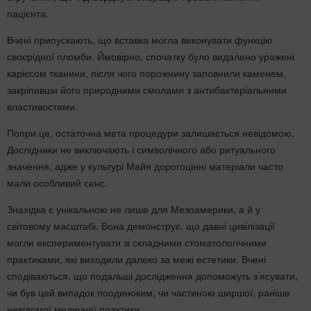
пацієнта.
Вчені припускають, що вставка могла виконувати функцію
своєрідної пломби. Ймовірно, спочатку було видалено уражені
карієсом тканини, після чого порожнину заповнили каменем,
закріпивши його природними смолами з антибактеріальними
властивостями.
Попри це, остаточна мета процедури залишається невідомою.
Дослідники не виключають і символічного або ритуального
значення, адже у культурі Майя дорогоцінні матеріали часто
мали особливий сенс.
Знахідка є унікальною не лише для Мезоамерики, а й у
світовому масштабі. Вона демонструє, що давні цивілізації
могли експериментувати зі складними стоматологічними
практиками, які виходили далеко за межі естетики. Вчені
сподіваються, що подальші дослідження допоможуть з’ясувати,
чи був цей випадок поодиноким, чи частиною ширшої, раніше
невідомої медичної практики.