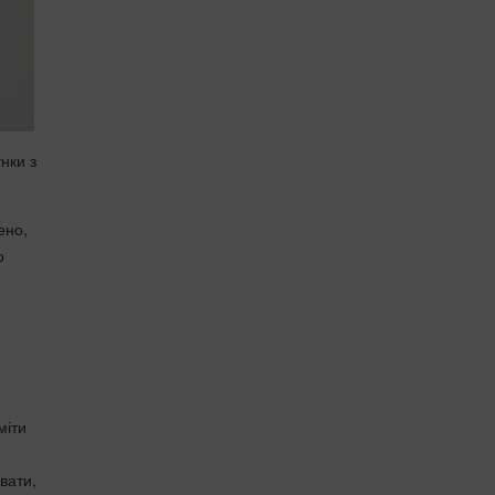
нки з
ено,
о
міти
вати,