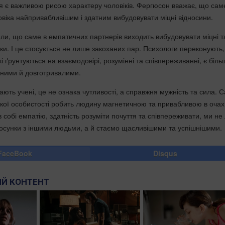
тя є важливою рисою характеру чоловіків. Фергюсон вважає, що сам
овіка найпривабливішим і здатним вибудовувати міцні відносини.
ли, що саме в емпатичних партнерів виходить вибудовувати міцні т
нки. І це стосується не лише закоханих пар. Психологи переконують
які ґрунтуються на взаємодовірі, розумінні та співпереживанні, є біль
дними й довготривалими.
чають учені, це не ознака чутливості, а справжня мужність та сила. 
кої особистості робить людину магнетичною та привабливою в очах
 собі емпатію, здатність розуміти почуття та співпереживати, ми не
осунки з іншими людьми, а й стаємо щасливішими та успішнішими.
FaceBook
Disqus
Й КОНТЕНТ