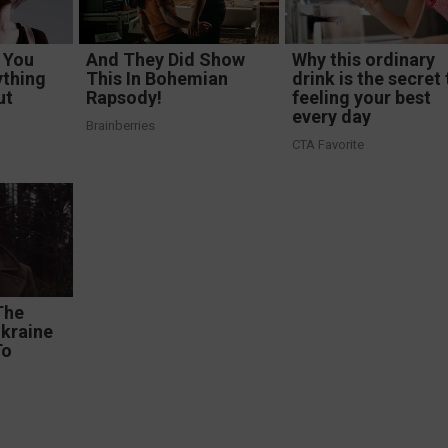
 You
And They Did Show
Why this ordinary
ything
This In Bohemian
drink is the secret 
ut
Rapsody!
feeling your best
every day
Brainberries
CTA Favorite
The
kraine
To