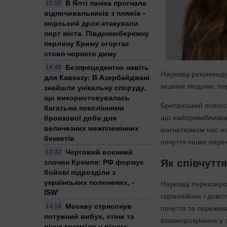
​В Ялті паніка прогнала
15:00
відпочивальників з пляжів -
морський дрон атакували
порт міста. Південнобережну
перлину Криму огортає
стовп чорного диму
Безпрецедентно навіть
14:46
Науковці рекомендую
для Кавказу: В Азербайджані
іншими людьми, п
знайшли унікальну споруду,
що використовувалась
Британський психол
багатьма поколіннями
що найпривабливішо
бронзової доби для
величезних межплемінних
магнетизмом нас над
бенкетів
почуття інших перек
Черговий воєнний
14:32
Як співчутт
злочин Кремля: ​РФ формує
бойові підрозділи з
українських полонених, -
Науковці перекону
ISWʼ
гармонійних і довг
Москву стрясонув
почуття та пережив
14:18
потужний вибух, стіни та
взаєморозуміння у п
вікна тремтіли у різних