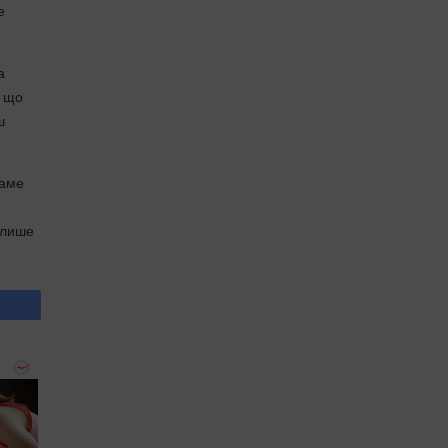
е
а
, що
ш
Саме
 лише