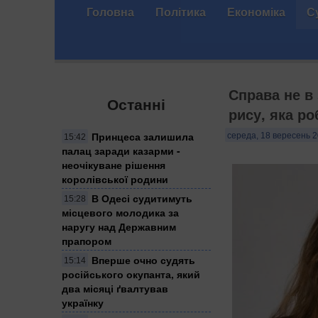
Головна
Політика
Економіка
С
Справа не в
Останні
рису, яка р
Принцеса залишила
середа, 18 вересень 2
15:42
палац заради казарми -
неочікуване рішення
королівської родини
В Одесі судитимуть
15:28
місцевого молодика за
наругу над Державним
прапором
Вперше очно судять
15:14
російського окупанта, який
два місяці ґвалтував
українку