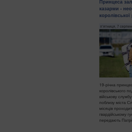
Принцеса зал
казарми - не
королівської
п’ятниця, 7 серпен
19-річна принце
королівського п
військову служб
поблизу міста С
місяців проходи
гвардійському гу
передають Патріо