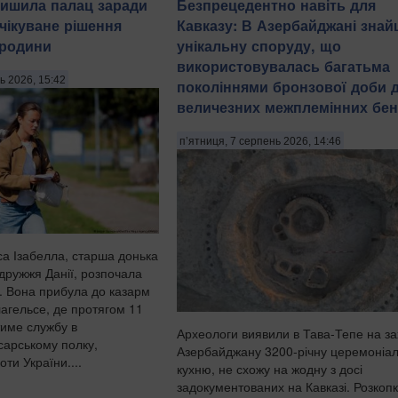
ишила палац заради
Безпрецедентно навіть для
очікуване рішення
Кавказу: В Азербайджані зна
 родини
унікальну споруду, що
використовувалась багатьма
ь 2026, 15:42
поколіннями бронзової доби 
величезних межплемінних бен
п’ятниця, 7 серпень 2026, 14:46
са Ізабелла, старша донька
одружжя Данії, розпочала
у. Вона прибула до казарм
лагельсе, де протягом 11
тиме службу в
Археологи виявили в Тава-Тепе на за
сарському полку,
Азербайджану 3200-річну церемоніа
ти України....
кухню, не схожу на жодну з досі
задокументованих на Кавказі. Розкоп