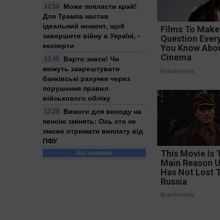
Може покласти край!
12:58
Для Трампа настав
ідеальний момент, щоб
Films To Make
завершити війну в Україні, -
Question Ever
експерти
You Know Abo
Cinema
Варто знати! Чи
12:40
можуть заарештувати
Brainberries
банківські рахунки через
порушення правил
військового обліку
Вимоги для виходу на
12:28
пенсію змінять: Ось хто не
зможе отримати виплату від
ПФУ
This Movie Is 
Всі новини
Main Reason U
Has Not Lost 
Russia
Brainberries