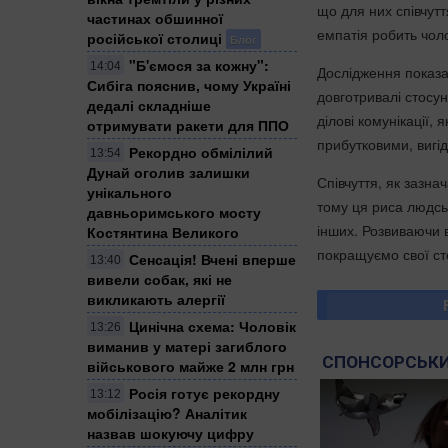
що для них співчут
частинах обшинної
емпатія робить чол
російської столиці
Блог
"Б'ємося за кожну":
14:04
Дослідження показа
Сибіга пояснив, чому Україні
довготривалі стосу
дедалі складніше
ділові комунікації, 
отримувати ракети для ППО
прибутковими, вигі
Рекордно обмілілий
13:54
Дунай оголив залишки
Співчуття, як зазна
унікального
тому ця риса людсь
давньоримського мосту
інших. Розвиваючи в
Костянтина Великого
покращуємо свої ст
Сенсація! Вчені вперше
13:40
вивели собак, які не
викликають алергії
Цинічна схема: Чоловік
13:26
виманив у матері загиблого
СПОНСОРСЬКИ
військового майже 2 млн грн
Росія готує рекордну
13:12
мобілізацію? Аналітик
назвав шокуючу цифру