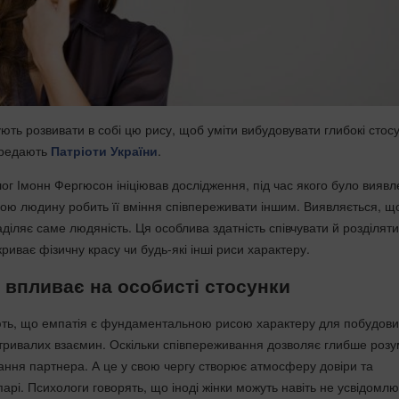
ть розвивати в собі цю рису, щоб уміти вибудовувати глибокі стосу
ередають
Патріоти України
.
ог Імонн Фергюсон ініціював дослідження, під час якого було виявл
ю людину робить її вміння співпереживати іншим. Виявляється, щ
іляє саме людяність. Ця особлива здатність співчувати й розділяти
риває фізичну красу чи будь-які інші риси характеру.
я впливає на особисті стосунки
ють, що емпатія є фундаментальною рисою характеру для побудови
отривалих взаємин. Оскільки співпереживання дозволяє глибше розу
ання партнера. А це у свою чергу створює атмосферу довіри та
арі. Психологи говорять, що іноді жінки можуть навіть не усвідомлю