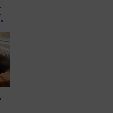
вої
ь
и
ії
ють
вання