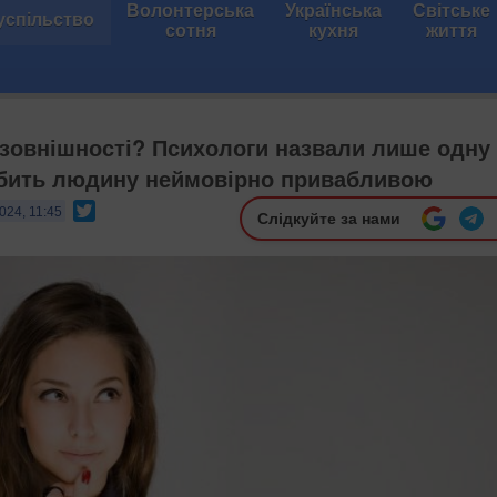
Волонтерська
Українська
Світське
успільство
сотня
кухня
життя
 зовнішності? Психологи назвали лише одну
обить людину неймовірно привабливою
Twitter
024, 11:45
Слідкуйте за нами