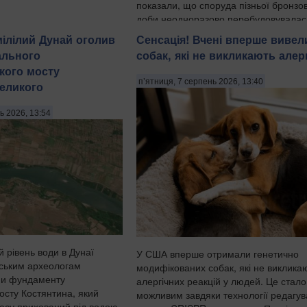
показали, що споруда пізньої бронзо
доби неодноразово перебудовувалас
протягом поколінь, а попередні...
ілілий Дунай оголив
Сенсація! Вчені вперше вивел
ального
собак, які не викликають алерг
кого мосту
п’ятниця, 7 серпень 2026, 13:40
еликого
ь 2026, 13:54
 рівень води в Дунаї
У США вперше отримали генетично
ським археологам
модифікованих собак, які не виклика
ни фундаменту
алергічних реакцій у людей. Це стало
осту Костянтина, який
можливим завдяки технології редагу
часу прихований під водою,