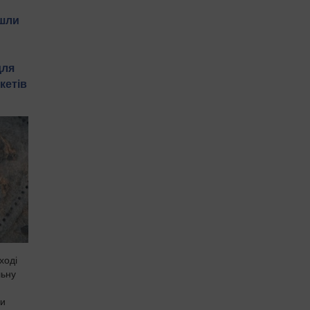
йшли
для
кетів
ході
льну
ки