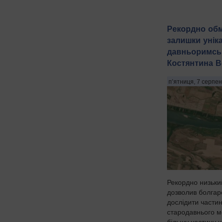
Рекордно обм
залишки унік
давньоримсь
Костянтина В
п’ятниця, 7 серпен
Рекордно низький
дозволив болгар
дослідити части
стародавнього м
більшу частину 