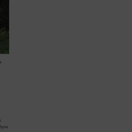
а
д
абуло