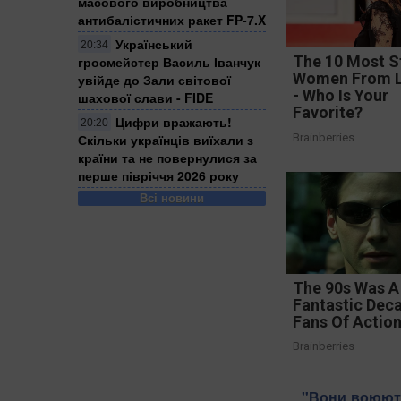
масового виробництва
антибалістичних ракет FP-7.X
Український
20:34
The 10 Most S
гросмейстер Василь Іванчук
Women From 
увійде до Зали світової
- Who Is Your
шахової слави - FIDE
Favorite?
Цифри вражають!
20:20
Brainberries
Скільки українців виїхали з
країни та не повернулися за
перше півріччя 2026 року
Всі новини
The 90s Was A
Fantastic Dec
Fans Of Actio
Brainberries
​"Вони воюют