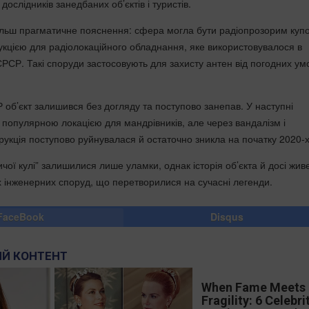
дослідників занедбаних об’єктів і туристів.
ільш прагматичне пояснення: сфера могла бути радіопрозорим куп
кцією для радіолокаційного обладнання, яке використовувалося в
РСР. Такі споруди застосовують для захисту антен від погодних умо
.
 об’єкт залишився без догляду та поступово занепав. У наступні
в популярною локацією для мандрівників, але через вандалізм і
укція поступово руйнувалася й остаточно зникла на початку 2020-х 
ичої кулі” залишилися лише уламки, однак історія об’єкта й досі жив
 інженерних споруд, що перетворилися на сучасні легенди.
FaceBook
Disqus
Й КОНТЕНТ
When Fame Meets
Fragility: 6 Celebri