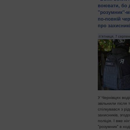
воювати, бо д
"розумник"-
по-повній че
про захисникі
п’ятниця, 7 серпен
У Чернівцях воді
звільнили після 
спілкувався з рі
захисників, згод
поліція. І вже ні
"розумник" в хо