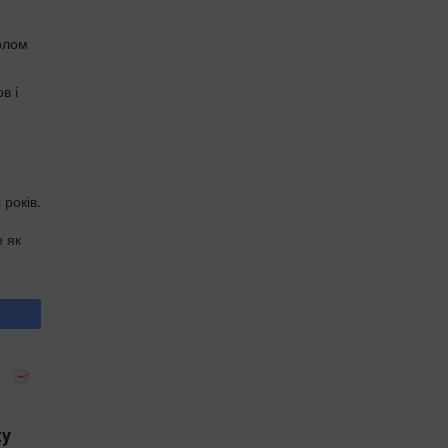
олом
в і
років.
е як
ty