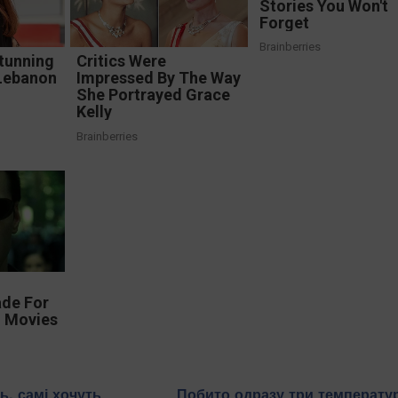
Stories You Won't
Forget
Brainberries
tunning
Critics Were
Lebanon
Impressed By The Way
She Portrayed Grace
Kelly
Brainberries
ade For
n Movies
ь, самі хочуть
Побито одразу три температу