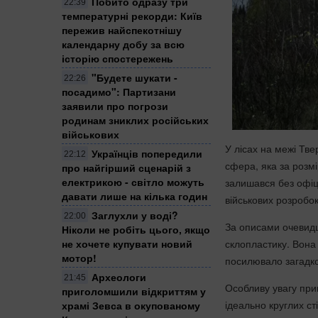
Побито одразу три
22:39
температурні рекорди: Київ
пережив найспекотнішу
календарну добу за всю
історію спостережень
"Будете шукати -
22:26
посадимо": Партизани
заявили про погрози
родинам зниклих російських
військових
У лісах на межі Тве
Українців попередили
22:12
сфера, яка за розмі
про найгірший сценарій з
електрикою - світло можуть
залишався без офіц
давати лише на кілька годин
військових розробо
Заглухли у воді?
22:00
За описами очевидці
Ніколи не робіть цього, якщо
склопластику. Вона
не хочете купувати новий
мотор!
посилювало загадков
Археологи
21:45
Особливу увагу при
приголомшили відкриттям у
ідеально круглих ст
храмі Зевса в окупованому