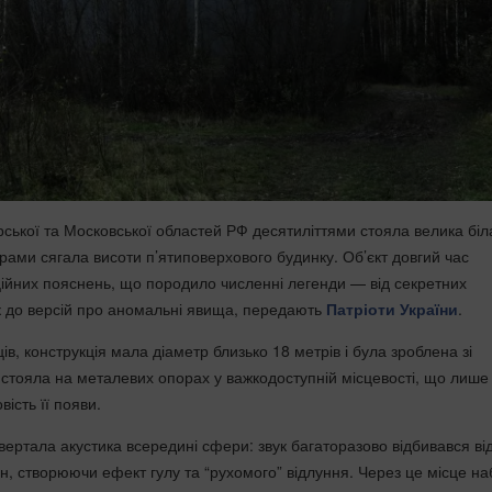
рської та Московської областей РФ десятиліттями стояла велика біл
рами сягала висоти п’ятиповерхового будинку. Об’єкт довгий час
ійних пояснень, що породило численні легенди — від секретних
к до версій про аномальні явища, передають
Патріоти України
.
в, конструкція мала діаметр близько 18 метрів і була зроблена зі
 стояла на металевих опорах у важкодоступній місцевості, що лише
ість її появи.
вертала акустика всередині сфери: звук багаторазово відбивався ві
ін, створюючи ефект гулу та “рухомого” відлуння. Через це місце н