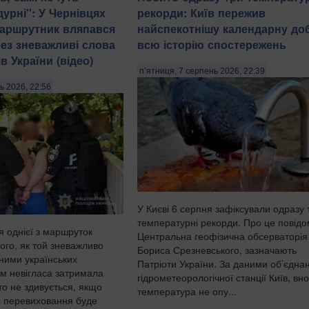
урні": У Чернівцях
рекорди: Київ пережив
маршрутник вляпався
найспекотнішу календарну доб
рез зневажливі слова
всю історію спостережень
в України (відео)
п’ятниця, 7 серпень 2026, 22:39
ь 2026, 22:56
У Києві 6 серпня зафіксували одразу 
температурні рекорди. Про це повід
я однієї з маршруток
Центральна геофізична обсерваторія 
того, як той зневажливо
Бориса Срезневського, зазначають
дними українських
Патріоти України. За даними об’єдна
ом невігласа затримала
гідрометеорологічної станції Київ, вно
хто не здивується, якщо
температура не опу...
ді перевиховання буде