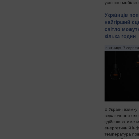
успішно мобілізо
Українців по
найгірший сц
світло можут
кілька годин
п’ятниця, 7 серпен
В Україні взимку
відключення елек
здійснюватиме м
енергетичній інф
температура пов