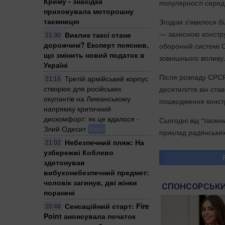
Криму - знахідка
популярності серед 
приховувала моторошну
таємницю
Згодом з’явилося б
— захисною констру
Виклик таксі стане
21:30
дорожчим? Експерт пояснив,
оборонній системі С
що змінить новий податок в
зовнішнього впливу
Україні
Після розпаду СРСР
Третій армійський корпус
21:16
створює для російських
десятиліття він ста
окупантів на Лиманському
пошкодження констр
напрямку критичний
дискомфорт: як це вдалося -
Сьогодні від “таємн
Злий Одесит
Блог
приклад радянських
Небезпечний пляж: На
21:02
узбережжі Коблево
здетонував
вибухонебезпечний предмет:
чоловік загинув, дві жінки
СПОНСОРСЬКИ
поранені
Сенсаційний старт: Fire
20:48
Point анонсувала початок