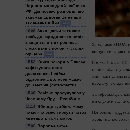
Чорного моря для України та
РФ: Денисенко розповів, що
задумав Ердоган Це не про
закінчення війни
Блог
Захищаючи захищає
16:06
край, де народився та виріс,
знищив шістьох росіян, а
За даними ZN.UA, г
сімох взяв у полон. - Історія
виступали за рішен
офіцера
Блог
Книги рекордів Гіннеса
Велика Палата ВС р
15:52
зафіксувала нове
гірничо-збагачувал
досягнення: Індійка
акції пов'язаним із
відростила волосся майже
продажу, укладених 
до 3 метрів (фотофакти)
Росіяни просунулися у
15:38
За інформацією дже
Часовому Яру, - DeepState
які слухали зазначе
Вбивця турбіни: Чому
15:14
не можна різко тиснути на газ
Наприкінці грудня 
на непрогрітому моторі
арешт на час розгл
Ворог не може
15:00