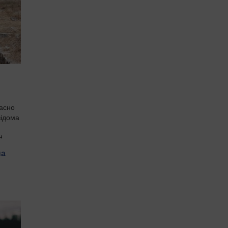
расно
відома
...
на