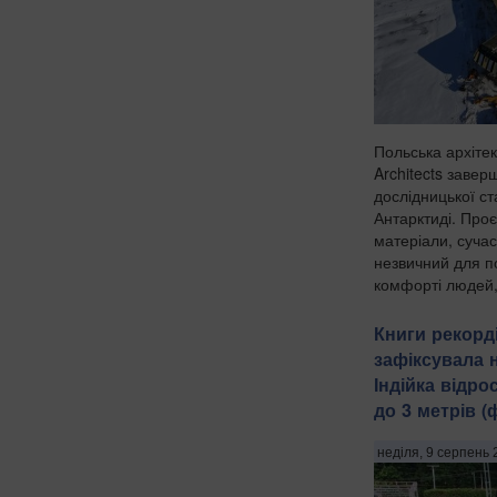
Польська архітек
Architects завер
дослідницької ста
Антарктиді. Проє
матеріали, сучас
незвичний для п
комфорті людей, 
Книги рекорд
зафіксувала 
Індійка відр
до 3 метрів 
неділя, 9 серпень 