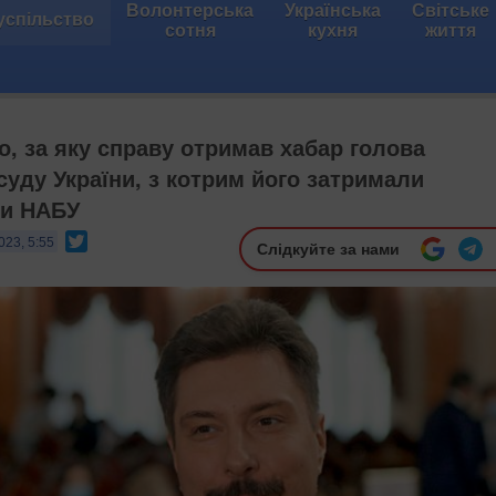
Волонтерська
Українська
Світське
успільство
сотня
кухня
життя
о, за яку справу отримав хабар голова
суду України, з котрим його затримали
ки НАБУ
Twitter
023, 5:55
Слідкуйте за нами