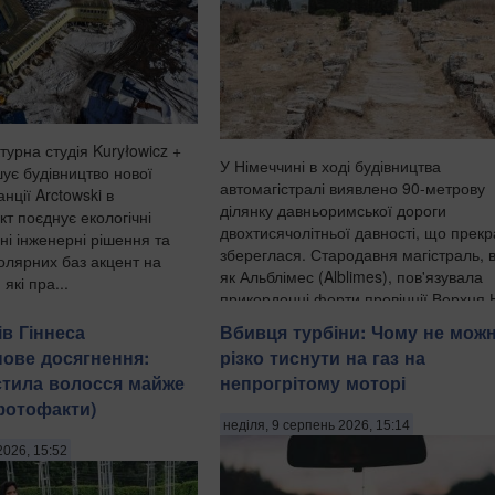
турна студія Kuryłowicz +
У Німеччині в ході будівництва
шує будівництво нової
автомагістралі виявлено 90-метрову
нції Arctowski в
ділянку давньоримської дороги
кт поєднує екологічні
двохтисячолітньої давності, що прек
ні інженерні рішення та
збереглася. Стародавня магістраль, 
олярних баз акцент на
як Альблімес (Alblimes), пов'язувала
які пра...
прикордонні форти провінції Верхня Н
ів Гіннеса
Вбивця турбіни: Чому не мож
нове досягнення:
різко тиснути на газ на
остила волосся майже
непрогрітому моторі
(фотофакти)
неділя, 9 серпень 2026, 15:14
2026, 15:52