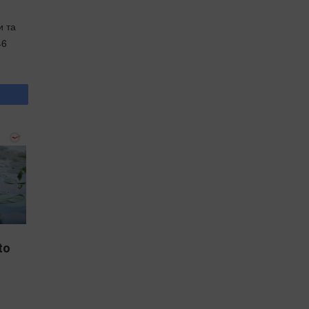
и та
46
to