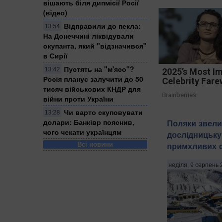
вішають біля дипмісії Росії
(відео)
Відправили до пекла:
13:54
На Донеччині ліквідували
окупанта, який "відзначився"
в Сирії
Пустять на "м'ясо"?
13:42
2025’s Most I
Росія планує залучити до 50
Celebrity Fare
тисяч військових КНДР для
Brainberries
війни проти України
Чи варто скуповувати
13:28
долари: Банківр пояснив,
Поляки звели
чого чекати українцям
дослідницьку
Всі новини
примхливих 
неділя, 9 серпень 