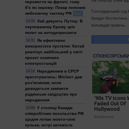
На початку січня фр
перемогти на фронті, тому
б'є по іншому: Пекар пояснив
Господарський суд 
небезпечну тактику РФ
Блог
Кредит Костянтина 
Хай дякують Путіну: В
14:46
мільярдів гривень.
окупованому Криму зріс
попит на антидепресанти
Як ефективно
14:32
використати пустелю: Китай
реалізує найбільший у світі
СПОНСОРСЬКИ
проєкт сонячних
електростанцій
Народженим в СРСР
14:18
приготуватись: Мін'юст дав
роз'яснення, коли
доведеться замінити
радянське свідоцтво про
’90s TV Icons
народження
Faded Out Of
У столиці Канади
14:06
Hollywood
співробітник посольства РФ
Brainberries
щодня лопає жовто-сині
кульки, котрі активісти