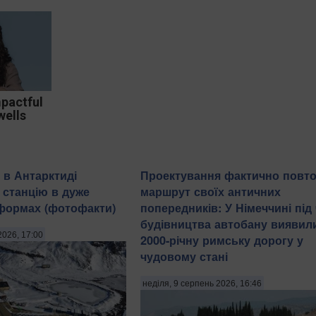
mpactful
wells
 в Антарктиді
Проектування фактично повт
 станцію в дуже
маршрут своїх античних
формах (фотофакти)
попередників: У Німеччині під
будівництва автобану виявил
2026, 17:00
2000-річну римську дорогу у
чудовому стані
неділя, 9 серпень 2026, 16:46