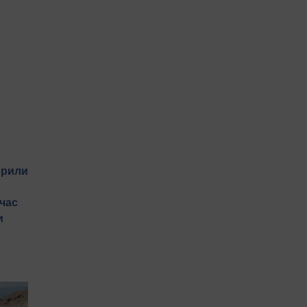
орили
 час
и