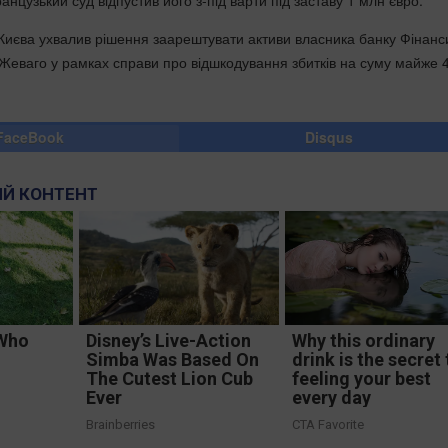
анцузький суд відпустив його з-під варти під заставу 1 млн євро.
Києва ухвалив рішення заарештувати активи власника банку Фінанс
Жеваго у рамках справи про відшкодування збитків на суму майже 
FaceBook
Disqus
Й КОНТЕНТ
 Who
Disney’s Live-Action
Why this ordinary
Simba Was Based On
drink is the secret 
The Cutest Lion Cub
feeling your best
Ever
every day
Brainberries
CTA Favorite