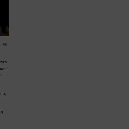
 які
кого
чені
і-
ни,
ід