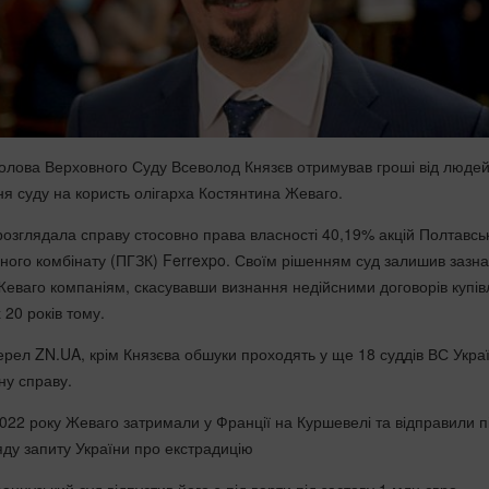
олова Верховного Суду Всеволод Князєв отримував гроші від людей,
ня суду на користь олігарха Костянтина Жеваго.
озглядала справу стосовно права власності 40,19% акцій Полтавсь
ьного комбінату (ПГЗК) Ferrexpo. Своїм рішенням суд залишив зазна
 Жеваго компаніям, скасувавши визнання недійсними договорів купівл
20 років тому.
рел ZN.UA, крім Князєва обшуки проходять у ще 18 суддів ВС Украї
ну справу.
2022 року Жеваго затримали у Франції на Куршевелі та відправили п
яду запиту України про екстрадицію