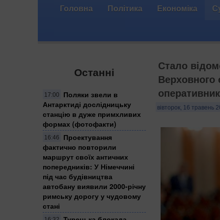
Головна
Політика
Економіка
С
Стало відом
Останні
Верховного 
оперативни
Поляки звели в
17:00
Антарктиді дослідницьку
вівторок, 16 травень 2
станцію в дуже примхливих
формах (фотофакти)
Проектування
16:46
фактично повторили
маршрут своїх античних
попередників: У Німеччині
під час будівництва
автобану виявили 2000-річну
римську дорогу у чудовому
стані
Турецька блокада
16:32