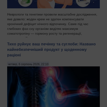
Неврологи та генетики провели масштабне дослідження,
яке довело: жоден крем не здатен компенсувати
хронічний дефіцит нічного відпочинку. Саме під час
глибоких фаз сну організм виділяє максимум
соматотропіну — гормону росту та регенерації,
передають Пат...
Тихо руйнує ваш печінку та суглоби: Названо
найнебезпечніший продукт у щоденному
раціоні
четвер, 6 серпень 2026, 22:10