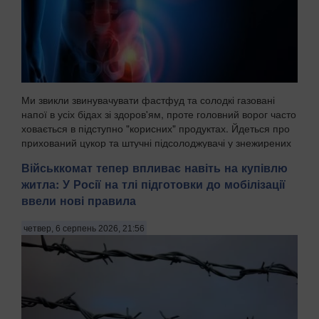
Ми звикли звинувачувати фастфуд та солодкі газовані
напої в усіх бідах зі здоров'ям, проте головний ворог часто
ховається в підступно "корисних" продуктах. Йдеться про
прихований цукор та штучні підсолоджувачі у знежирених
йогуртах, соусах і готових сн...
Військкомат тепер впливає навіть на купівлю
житла: У Росії на тлі підготовки до мобілізації
ввели нові правила
четвер, 6 серпень 2026, 21:56