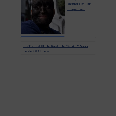
Member Has This
Unique Trait!
It's The End Of The Road: The Worst TV Series
Finales Of All Time