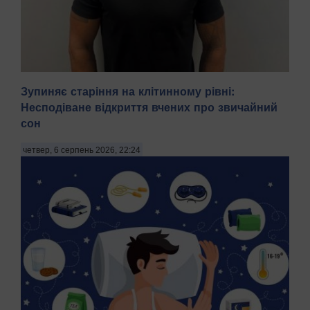
Зупиняє старіння на клітинному рівні:
Несподіване відкриття вчених про звичайний
сон
На Київщині затримали трьох чоловіків віком 18, 43 і 52
років за підозрою у груповому зґвалтуванні 21-річної
четвер, 6 серпень 2026, 22:24
дівчини. Про це повідомила пресслужба Національної
поліції в четвер, 6 серпня, зазначають Патріоти України.
"На Бориспільщині троє чоловіків, з...