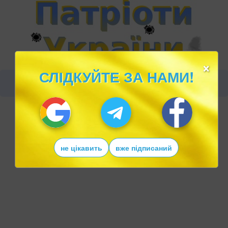
×
СЛІДКУЙТЕ ЗА НАМИ!
не цікавить
вже підписаний