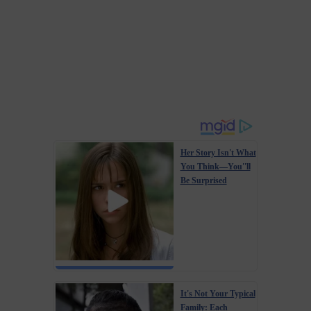
Her Story Isn't What
You Think—You''ll
Be Surprised
It's Not Your Typical
Family: Each