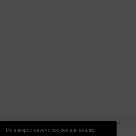
© Патріоти України 2026
Правова інформація
Реклама
Ми використовуємо cookies для аналізу
info
@
patrioty.org.ua