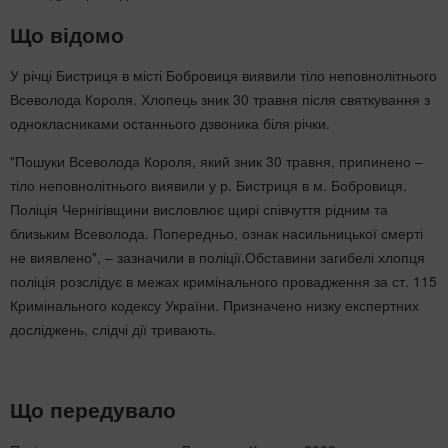
Що відомо
У річці Бистриця в місті Бобровиця виявили тіло неповнолітнього
Всеволода Короля. Хлопець зник 30 травня після святкування з
однокласниками останнього дзвоника біля річки.
"Пошуки Всеволода Короля, який зник 30 травня, припинено –
тіло неповнолітнього виявили у р. Бистриця в м. Бобровиця.
Поліція Чернігівщини висловлює щирі співчуття рідним та
близьким Всеволода. Попередньо, ознак насильницької смерті
не виявлено", – зазначили в поліції.Обставини загибелі хлопця
поліція розслідує в межах кримінального провадження за ст. 115
Кримінального кодексу України. Призначено низку експертних
досліджень, слідчі дії тривають.
Що передувало