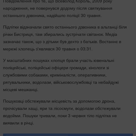
Повідомлення про те, що Всеволод Король, 2009 року
народження, не повернувся додому після святкування
останнього дзвоника, надійшло поліції 30 травня.
Підлітки відзначали свято останнього дзвоника в альтанці біля
річки Бистриця, там збирались зустрічати світанок. Медіа
зазначає також, що з дітьми був дехто з батьків. Востаннє в
мережі хлопець з'являвся 30 травня о 03:31.
У масштабних пошуках хлопця брали участь ювенальні
поліцейські, поліцейські офіцери громади, кінологи зі
службовими собаками, криміналісти, оперативники,
рятувальники, водолази, військовослужбовці та небайдужі
місцеві мешканці.
Пошуковці обстежували місцевість за допомогою дрона,
прочісували хащі, яри та лісосмуги, водолази обстежували
водойми. Пошуки тривали, поки 3 червня тіло підлітка не
виявили в річці.