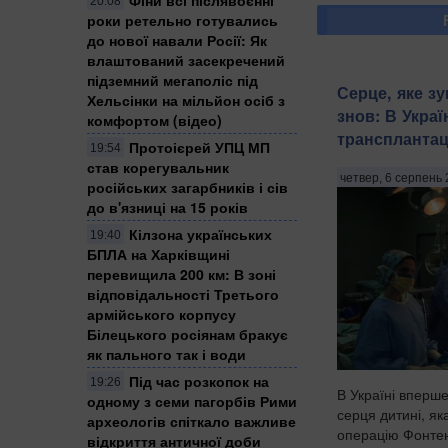
20:08
роки ретельно готувались
до нової навали Росії: Як
влаштований засекречений
підземний мегаполіс під
Серце, яке з
Хельсінки на мільйон осіб з
знов: В Украї
комфортом (відео)
трансплантац
Протоієрей УПЦ МП
19:54
став корегувальник
четвер, 6 серпень 
російських загарбників і сів
до в'язниці на 15 років
Кілзона українських
19:40
БПЛА на Харківщині
перевищила 200 км: В зоні
відповідальності Третього
армійського корпусу
Білецького росіянам бракує
як пального так і води
Під час розкопок на
19:26
В Україні вперш
одному з семи пагорбів Рими
серця дитині, я
археологів спіткало важливе
операцію Фонтен
відкриття античної доби