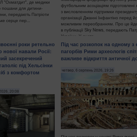
Л "Охматдит", де медики
футбольним асоціаціям підготовлені 
 пошани для дитини-
з висловленням підтримки президент
дини, передають Патріоти
організації Джанні Інфантіно перед й
ке серце пер...
можливим переобранням. Про це йд
в публікації Sky News, передають Пат
України. У листа...
явоєнні роки ретельно
Під час розкопок на одному з
 нової навали Росії:
пагорбів Рими археологів спі
ий засекречений
важливе відкриття античної д
гаполіс під Хельсінки
четвер, 6 серпень 2026, 19:26
сіб з комфортом
2026, 20:08
Під час розкопок у центрі Рима вчені