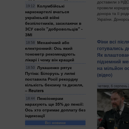
доставили з НДС
Колумбійські
19:12
провели коридор
наркокартелі вчаться
донора та її ро
українській війні
України. Донорсь
безпілотників, засилаючи в
ЗСУ своїх "добровольців" -
ЗМІ
Фіни всі післ
Механічний або
18:58
готувались до
електронний: Ось який
тонометр рекомендують
Як влаштован
лікарі і чому він кращий
підземний ме
Лукашенко рятує
на мільйон о
18:50
Путіна: Білорусь у липні
(відео)
поставила Росії рекордну
кількість бензину та дизеля,
четвер, 6 серпень 
– Reuters
Пенсіонерам
18:44
нарахують ще 35% до пенсії:
Ось хто отримає доплату без
індексації
Всі новини