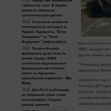
21:04
і забилося знов: В Україні
провели унікальну
трансплантацію дитині
Соціологи виміряли
20:50
електоральну ситуацію в
Україні: ​Лідирують "Блок
Залужного" та "блок
Федорова" (інфографіка)
Вранці 9 липня на т
Проросійський
MAN і маршрутний м
20:36
функціонер дуже хоче на
дістали травми, п
новий термін: ФІФА
розсилала національним
"Попередньо встан
федераціям заготовлені
мікроавтобус Merce
листи на підтримку
переобрання Інфантіно - Sky
Зазначається, що у
News
внаслідок ДТП одна
Для Росії мобілізація
20:22
патрульні. Поліція 
за теперішніх умов стане
частково обмежили.
катастрофою: Генерал
уважними на дорозі
назвав причини
Фіни всі післявоєнні