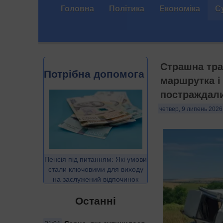
Головна
Політика
Економіка
С
Страшна траг
Потрібна допомога
маршрутка і
постраждал
четвер, 9 липень 2026,
Пенсія під питанням: Які умови
стали ключовими для виходу
на заслужений відпочинок
Останні
Серце, яке зупинилося