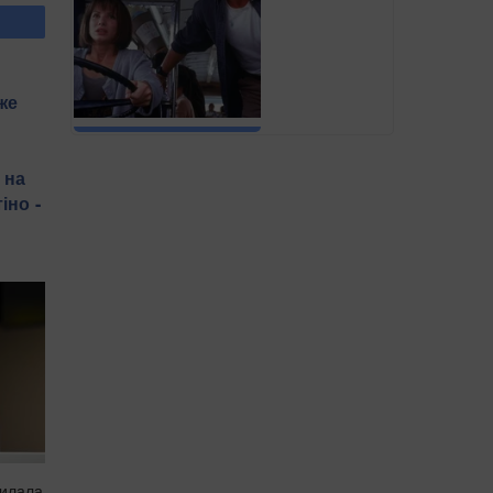
же
 на
іно -
силала