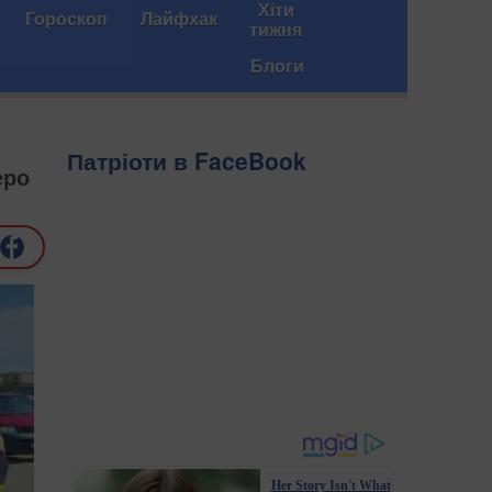
Хіти
Гороскоп
Лайфхак
тижня
Блоги
Патріоти в FaceBook
еро
Her Story Isn't What