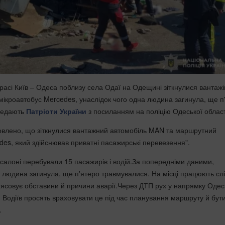
расі Київ – Одеса поблизу села Одаї на Одещині зіткнулися вантажі
ікроавтобус Mercedes, унаслідок чого одна людина загинула, ще п
ередають
Патріоти України
з посиланням на поліцію Одеської област
овлено, що зіткнулися вантажний автомобіль MAN та маршрутний
des, який здійснював приватні пасажирські перевезення".
 салоні перебували 15 пасажирів і водій.За попередніми даними,
 людина загинула, ще п'ятеро травмувалися. На місці працюють слі
з'ясовує обставини й причини аварії.Через ДТП рух у напрямку Оде
 Водіїв просять враховувати це під час планування маршруту й бут
.