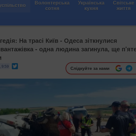
Волонтерська
Українська
Світське
успільство
сотня
кухня
життя
едія: На трасі Київ - Одеса зіткнулися
 вантажівка - одна людина загинула, ще п'ят
и
Twitter
 9:59
Слідкуйте за нами