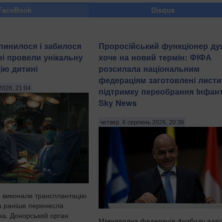
FaceBook
Disqus
упинилося і забилося
Проросійський функціонер ду
ні провели унікальну
хоче на новий термін: ФІФА
ію дитині
розсилала національним
федераціям заготовлені листи
2026, 21:04
підтримку переобрання Інфант
Sky News
четвер, 6 серпень 2026, 20:36
е виконали трансплантацію
ка раніше перенесла
а. Донорський орган
Міжнародна федерація футболу роз