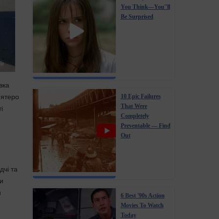
You Think—You''ll
Be Surprised
вка
'ятеро
10 Epic Failures
That Were
і
Completely
Preventable — Find
Out
дчі та
си
и
6 Best '90s Action
Movies To Watch
Today