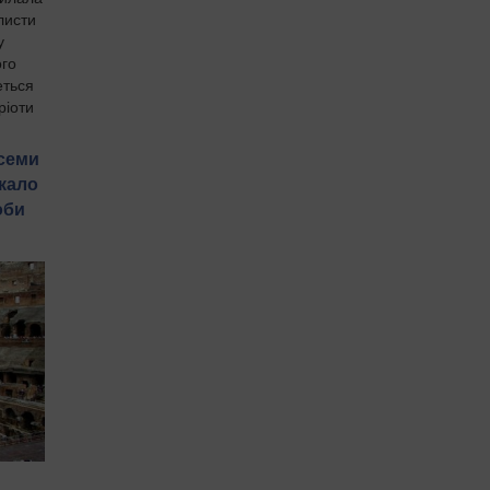
листи
у
ого
еться
ріоти
 семи
ткало
оби