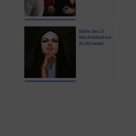
Hidden Sins: 15
Bible Prohibited Acts
We All Commit!