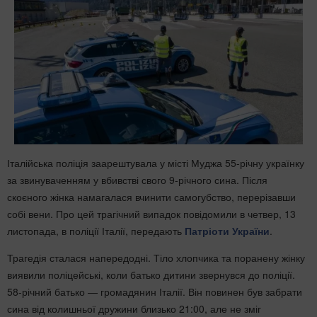
Італійська поліція заарештувала у місті Муджа 55-річну українку
за звинуваченням у вбивстві свого 9-річного сина. Після
скоєного жінка намагалася вчинити самогубство, перерізавши
собі вени. Про цей трагічний випадок повідомили в четвер, 13
листопада, в поліції Італії, передають
Патріоти України
.
Трагедія сталася напередодні. Тіло хлопчика та поранену жінку
виявили поліцейські, коли батько дитини звернувся до поліції.
58-річний батько — громадянин Італії. Він повинен був забрати
сина від колишньої дружини близько 21:00, але не зміг