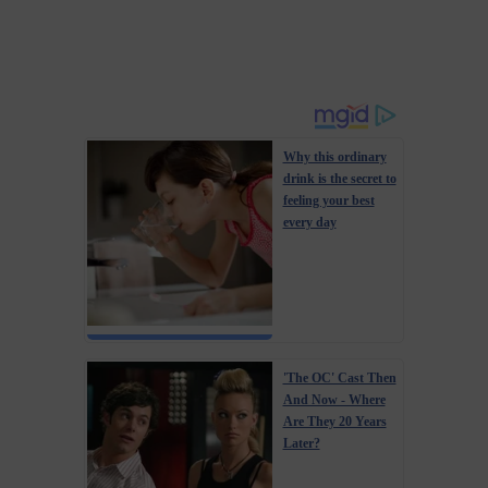
Why this ordinary
drink is the secret to
feeling your best
every day
'The OC' Cast Then
And Now - Where
Are They 20 Years
Later?