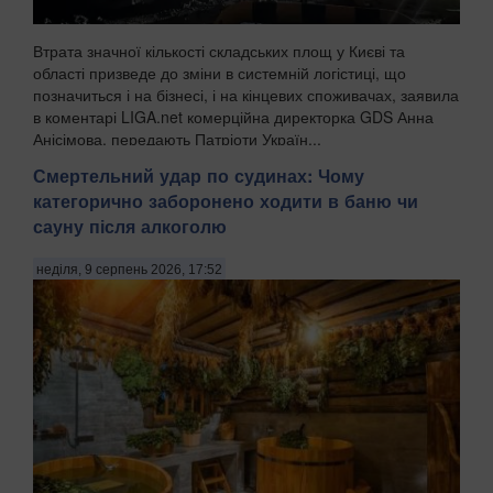
Втрата значної кількості складських площ у Києві та
області призведе до зміни в системній логістиці, що
позначиться і на бізнесі, і на кінцевих споживачах, заявила
в коментарі LIGA.net комерційна директорка GDS Анна
Анісімова, передають Патріоти Україн...
Смертельний удар по судинах: Чому
категорично заборонено ходити в баню чи
сауну після алкоголю
неділя, 9 серпень 2026, 17:52