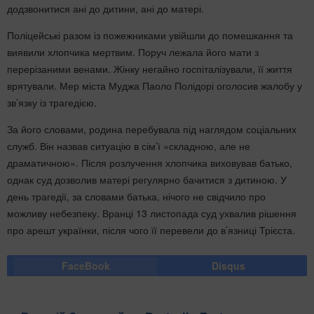
додзвонитися ані до дитини, ані до матері.
Поліцейські разом із пожежниками увійшли до помешкання та
виявили хлопчика мертвим. Поруч лежала його мати з
перерізаними венами. Жінку негайно госпіталізували, її життя
врятували. Мер міста Муджа Паоло Полідорі оголосив жалобу у
зв’язку із трагедією.
За його словами, родина перебувала під наглядом соціальних
служб. Він назвав ситуацію в сім’ї «складною, але не
драматичною». Після розлучення хлопчика виховував батько,
однак суд дозволив матері регулярно бачитися з дитиною. У
день трагедії, за словами батька, нічого не свідчило про
можливу небезпеку. Вранці 13 листопада суд ухвалив рішення
про арешт українки, після чого її перевели до в’язниці Трієста.
FaceBook
Disqus