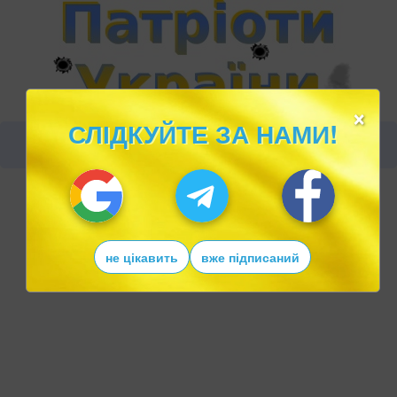
×
СЛІДКУЙТЕ ЗА НАМИ!
не цікавить
вже підписаний