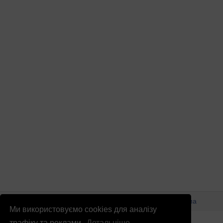
© Патріоти України 2026
Правова інформація
Реклама
Ми використовуємо cookies для аналізу
info
@
patrioty.org.ua
трафіку та реклами.
Детальніше