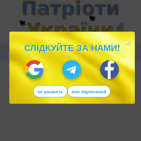
×
СЛІДКУЙТЕ ЗА НАМИ!
не цікавить
вже підписаний