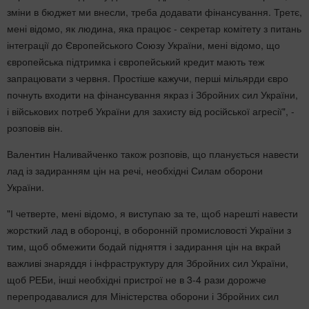
зміни в бюджет ми внесли, треба додавати фінансування. Третє,
мені відомо, як людина, яка працює - секретар комітету з питань
інтеграції до Європейського Союзу України, мені відомо, що
європейська підтримка і європейський кредит мають теж
запрацювати з червня. Простіше кажучи, перші мільярди євро
почнуть входити на фінансування якраз і Збройних сил України,
і військових потреб України для захисту від російської агресії", -
розповів він.
Валентин Наливайченко також розповів, що планується навести
лад із задиранням цін на речі, необхідні Силам оборони
України.
"І четверте, мені відомо, я виступаю за те, щоб нарешті навести
жорсткий лад в оборонці, в оборонній промисловості України з
тим, щоб обмежити бодай підняття і задирання цін на вкрай
важливі знаряддя і інфраструктуру для Збройних сил України,
щоб РЕБи, інші необхідні пристрої не в 3-4 рази дорожче
перепродавалися для Міністерства оборони і Збройних сил