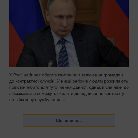
У Росії набирає обертів кампанія із залучення громадян
до контрактної служби. У низці регіонів людям розсилають
повістки нібито для "уточнення даних", однак після явки до
військкоматів їх можуть схиляти до підписання контракту
на військову службу, пере...