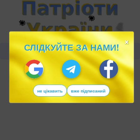
×
СЛІДКУЙТЕ ЗА НАМИ!
не цікавить
вже підписаний