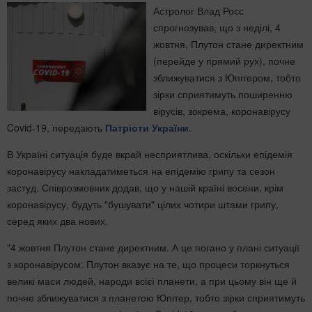
Астролог Влад Росс
спрогнозував, що з неділі, 4
жовтня, Плутон стане директним
(перейде у прямий рух), почне
зближуватися з Юпітером, тобто
зірки сприятимуть поширенню
вірусів, зокрема, коронавірусу
Covid-19, передають
Патріоти України
.
В Україні ситуація буде вкрай несприятлива, оскільки епідемія
коронавірусу накладатиметься на епідемію грипу та сезон
застуд. Співрозмовник додав, що у нашій країні восени, крім
коронавірусу, будуть "бушувати" цілих чотири штами грипу,
серед яких два нових.
"4 жовтня Плутон стане директним. А це погано у плані ситуації
з коронавірусом: Плутон вказує на те, що процеси торкнуться
великі маси людей, народи всієї планети, а при цьому він ще й
почне зближуватися з планетою Юпітер, тобто зірки сприятимуть