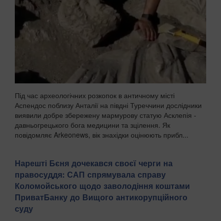
Під час археологічних розкопок в античному місті
Аспендос поблизу Анталії на півдні Туреччини дослідники
виявили добре збережену мармурову статую Асклепія -
давньогрецького бога медицини та зцілення. Як
повідомляє Arkeonews, вік знахідки оцінюють прибл...
Нарешті Бєня дочекався своєї черги на
правосуддя: САП спрямувала справу
Коломойського щодо заволодіння коштами
ПриватБанку до Вищого антикорупційного
суду