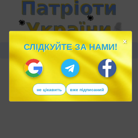
×
СЛІДКУЙТЕ ЗА НАМИ!
не цікавить
вже підписаний