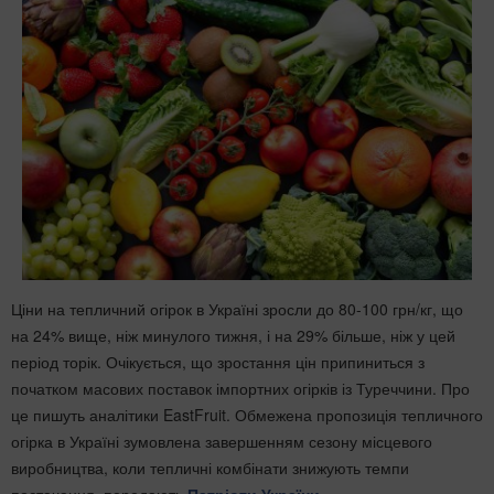
Ціни на тепличний огірок в Україні
зросли до 80-100 грн/кг, що
на 24% вище, ніж минулого тижня, і на 29% більше, ніж у цей
період торік. Очікується, що
зростання цін припиниться
з
початком масових поставок імпортних огірків із Туреччини. П
ро
це пишуть аналітики EastFruit. Обмежена пропозиція тепличного
огірка в Україні зумовлена завершенням сезону місцевого
виробництва, коли тепличні комбінати
знижують темпи