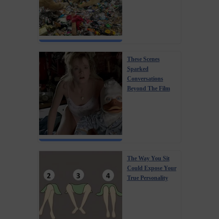
These Scenes
Sparked
Conversations
Beyond The Film
The Way You Sit
Could Expose Your
True Personality