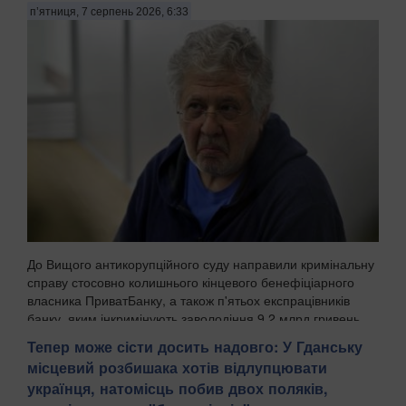
п’ятниця, 7 серпень 2026, 6:33
До Вищого антикорупційного суду направили кримінальну
справу стосовно колишнього кінцевого бенефіціарного
власника ПриватБанку, а також п'ятьох експрацівників
банку, яким інкримінують заволодіння 9,2 млрд гривень.
Про це повідомила Спеціалізована антик...
Тепер може сісти досить надовго: У Гданську
місцевий розбишака хотів відлупцювати
українця, натомісць побив двох поляків,