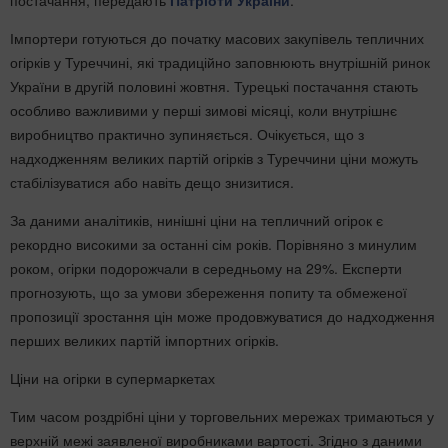
постачання,
передають
Патріоти України
.
Імпортери готуються до початку масових закупівель тепличних
огірків у Туреччині, які традиційно заповнюють внутрішній ринок
України
в другій половині жовтня. Турецькі постачання стають
особливо важливими у перші зимові місяці, коли внутрішнє
виробництво практично зупиняється. Очікується, що з
надходженням великих партій огірків з Туреччини
ціни можуть
стабілізуватися або навіть дещо знизитися.
За даними аналітиків, нинішні ціни на тепличний огірок є
рекордно високими за останні сім років.
Порівняно з минулим
роком, огірки подорожчали в середньому на 29%. Експерти
прогнозують, що за умови збереження попиту та обмеженої
пропозиції зростання цін може продовжуватися до надходження
перших великих партій імпортних огірків.
Ціни на огірки в супермаркетах
Тим часом роздрібні ціни у торговельних мережах тримаються у
верхній межі заявленої виробниками вартості. Згідно з даними