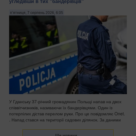
угледівши в тих "бандерівців"
п’ятниця, 7 серпень 2026, 6:05
У Гданську 37-річний громадянин Польщі напав на двох
співвітчизників, називаючи їх бандерівцями. Один із
потерпілих дістав перелом руки. Про це повідомляє Onet.
. Напад стався на території садових ділянок. За даними
поліції, чоловік агресивно їздив та...