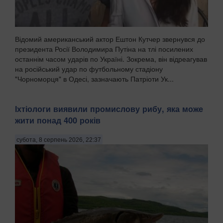
Відомий американський актор Ештон Кутчер звернувся до
президента Росії Володимира Путіна на тлі посилених
останнім часом ударів по Україні. Зокрема, він відреагував
на російський удар по футбольному стадіону
"Чорноморця" в Одесі, зазначають Патріоти Ук...
Іхтіологи виявили промислову рибу, яка може
жити понад 400 років
субота, 8 серпень 2026, 22:37