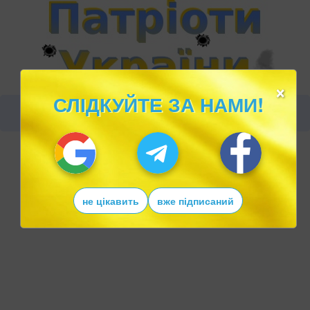
×
СЛІДКУЙТЕ ЗА НАМИ!
не цікавить
вже підписаний