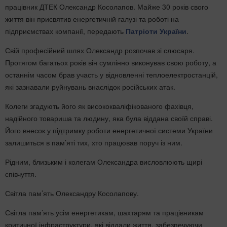
працівник ДТЕК Олександр Косолапов. Майже 30 років свого
життя він присвятив енергетичній галузі та роботі на
підприємствах компанії, передають
Патріоти України
.
Свій професійний шлях Олександр розпочав зі слюсаря.
Протягом багатьох років він сумлінно виконував свою роботу, а
останнім часом брав участь у відновленні теплоелектростанцій,
які зазнавали руйнувань внаслідок російських атак.
Колеги згадують його як висококваліфікованого фахівця,
надійного товариша та людину, яка була віддана своїй справі.
Його внесок у підтримку роботи енергетичної системи України
залишиться в пам’яті тих, хто працював поруч із ним.
Рідним, близьким і колегам Олександра висловлюють щирі
співчуття.
Світла пам’ять Олександру Косолапову.
Світла пам’ять усім енергетикам, шахтарям та працівникам
критичної інфраструктури, які віддали життя, забезпечуючи