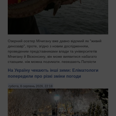
Озерний осетер Мічигану вже давно відомий як "живий
динозавр", проте, згідно з новим дослідженням,
проведеним представниками влади та університетів
Мічигану й Вісконсину, він може виявитися набагато
старшим, ніж можна подумати, передають Патріоти
Украї...
На Україну чекають інші зими: Еліматологи
попередили про різкі зміни погоди
субота, 8 серпень 2026, 22:18