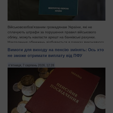
Військовозобов'язаним громадянам України, які не
сплачують штрафи за порушення правил військового
обліку, можуть накласти арешт на банківські рахунки.
Накладення обмежень відбувається в рамках виконавчого
провадження, і цей механізм уже закріплений у ч...
Вимоги для виходу на пенсію змінять: Ось хто
не зможе отримати виплату від ПФУ
п’ятниця, 7 серпень 2026, 12:28