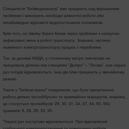
Спеціалісти "Київводоканалу" вже працюють над вирішенням
проблеми і виконують необхідні ремонтні роботи аби
якнайшвидше відновити водопостачання споживачів.
Крім того, на лівому березі Києва через проблеми з напругою
зафіксовані зміни в роботі транспорту. Зокрема, частина
наземного електротранспорту працює з перебоями.
Так, за даними КМДА, у столичному метро тимчасово не
працювала ділянка між станціями "Дніпро" – "Лісова", але наразі
рух поїздів відновлюється. Інші дві гілки працюють у звичайному
режимі.
Також у "Київпастрансі" повідомили, що було призупинено
роботу деяких тролейбусних та трамвайних маршрутів, зокрема,
це стосується тролейбусів: 29, 30, 31, 34, 37, 44, 50, 50к;
трамваїв: 8, 28, 29, 33, 35.
"Наразі рух поступово відновлюється. Про відновлення
стабільного електропостачання та повноцінної роботи