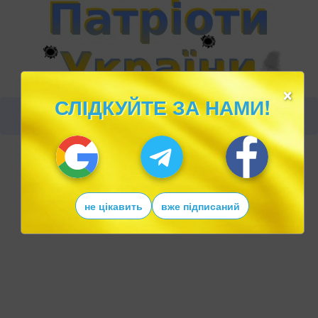
×
СЛІДКУЙТЕ ЗА НАМИ!
не цікавить
вже підписаний