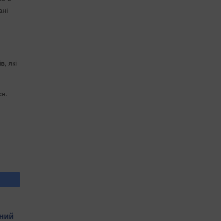
ані
, які
ся.
нний