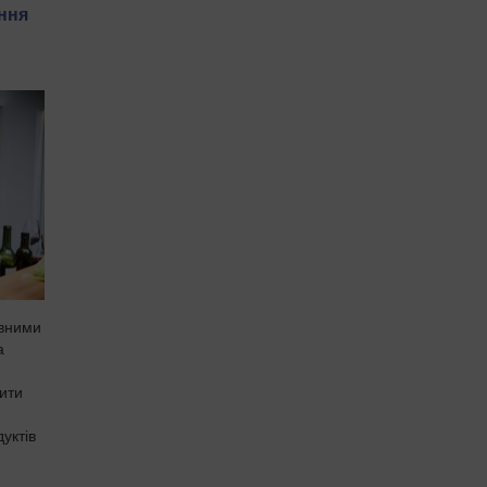
ння
овними
а
ити
уктів