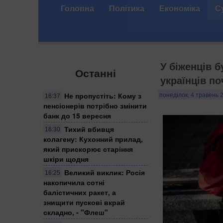
Головна
Політика
Економіка
С
У біженців б
Останні
українців п
Не пропустіть: Кому з
понеділок, 4 травень 
16:37
пенсіонерів потрібно змінити
банк до 15 вересня
Тихий вбивця
16:30
колагену: Кухонний прилад,
який прискорює старіння
шкіри щодня
Великий виклик: Росія
16:25
накопичила сотні
балістичних ракет, а
знищити пускові вкрай
складно, - "Флеш"