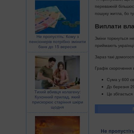
переважній більшості
пошуку житла, бо ту
Виплати вла
Не пропустіть: Кому з
Зміни торкнуться не
пенсіонерів потрібно змінити
приймають українці
банк до 15 вересня
Зараз такі домогос
Графік скорочення 
Сума у 600 єв
До березня 2
Тихий вбивця колагену:
Це збігається
Кухонний прилад, який
прискорює старіння шкіри
щодня
Не пропустіть