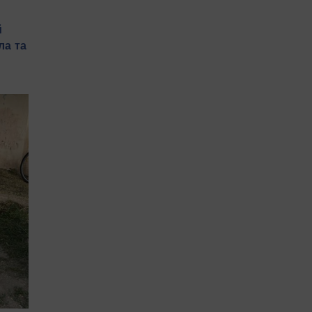
й
ла та