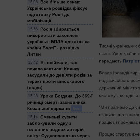
Все більше ознак:
16:08
Українська розвідка фіксує
підготовку Росії до
мобілізації
Росія збирається
15:56
використати захоплені
українські БПЛА для атак на
Тисячі українських 
країни Балтії - розвідка
осені. Уряд країни
Литви
передають
Патріот
Як впіймали, так
15:42
почала каятися: Киянку
Влада Ірландії вирі
засудили до дев'яти років за
надзвичайного розм
теракт проти військового
(відео)
державний міністр з
систему", де одні от
Уроки Богдана. До 369-ї
15:28
річниці смерті засновника
"Ми прагнемо до сит
Козацької держави
Блог
означає, що в питан
Єменські хусити
15:14
працює і проживає в
заблокували одну з
головних водних артерій
Процес стартує вже 
світу: Судноплавство через