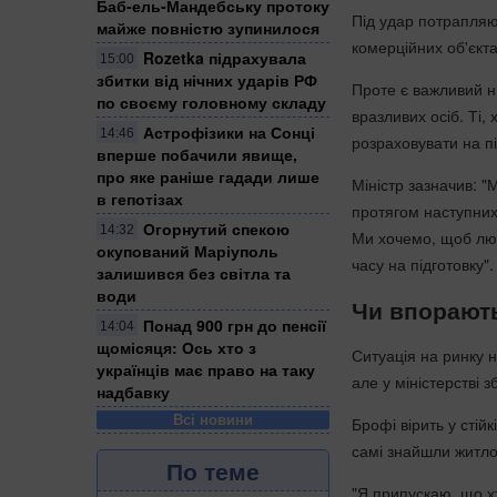
Баб-ель-Мандебську протоку
Під удар потрапляют
майже повністю зупинилося
комерційних об'єкт
Rozetka підрахувала
15:00
збитки від нічних ударів РФ
Проте є важливий н
по своєму головному складу
вразливих осіб. Ті,
Астрофізики на Сонці
14:46
розраховувати на п
вперше побачили явище,
про яке раніше гадади лише
Міністр зазначив: 
в гепотізах
протягом наступних
Огорнутий спекою
14:32
Ми хочемо, щоб люд
окупований Маріуполь
часу на підготовку".
залишився без світла та
води
Чи впорають
Понад 900 грн до пенсії
14:04
щомісяця: Ось хто з
Ситуація на ринку 
українців має право на таку
але у міністерстві 
надбавку
Всі новини
Брофі вірить у стійк
самі знайшли житло 
По теме
"Я припускаю, що х