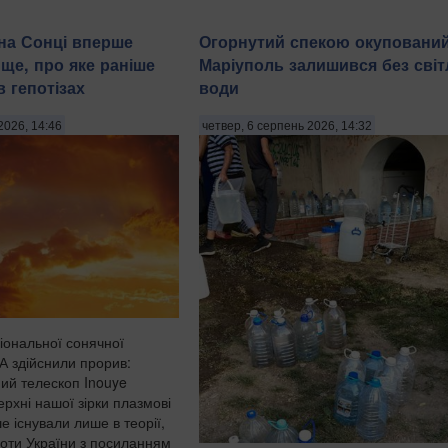
на Сонці вперше
Огорнутий спекою окуповани
ще, про яке раніше
Маріуполь залишився без світ
 гепотізах
води
2026, 14:46
четвер, 6 серпень 2026, 14:32
іональної сонячної
А здійснили прорив:
ий телескоп Inouye
ерхні нашої зірки плазмові
ше існували лише в теорії,
оти України з посиланням