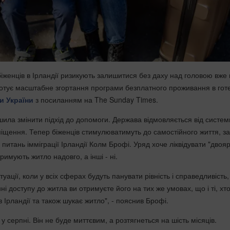
біженців в Ірландії ризикують залишитися без даху над головою вже ц
 готує масштабне згортання програми безплатного проживання в гот
и України
з посиланням на The Sunday Times.
шила змінити підхід до допомоги. Держава відмовляється від систем
іщення. Тепер біженців стимулюватимуть до самостійного життя, з
 питань імміграції Ірландії Колм Брофі. Уряд хоче ліквідувати "двоя
римують житло надовго, а інші - ні.
уації, коли у всіх сферах будуть панувати рівність і справедливість,
ні доступу до житла ви отримуєте його на тих же умовах, що і ті, хт
 Ірландії та також шукає житло", - пояснив Брофі.
у серпні. Він не буде миттєвим, а розтягнеться на шість місяців.