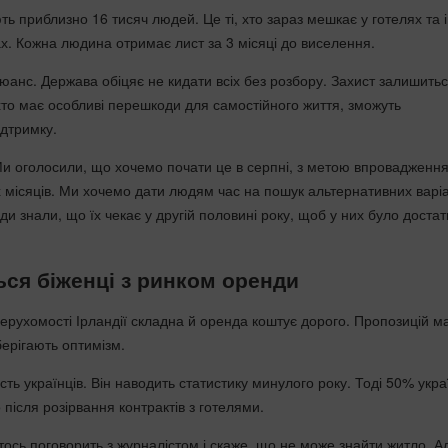
ь приблизно 16 тисяч людей. Це ті, хто зараз мешкає у готелях та 
ах. Кожна людина отримає лист за 3 місяці до виселення.
юанс. Держава обіцяє не кидати всіх без розбору. Захист залишить
 хто має особливі перешкоди для самостійного життя, зможуть
ідтримку.
"Ми оголосили, що хочемо почати це в серпні, з метою впровадженн
 місяців. Ми хочемо дати людям час на пошук альтернативних варіа
и знали, що їх чекає у другій половині року, щоб у них було доста
ся біженці з ринком оренди
нерухомості Ірландії складна й оренда коштує дорого. Пропозицій м
зберігають оптимізм.
ість українців. Він наводить статистику минулого року. Тоді 50% укра
після розірвання контрактів з готелями.
тось поговорить з журналістом і скаже, що не може знайти житло. А