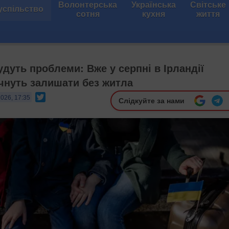
Волонтерська
Українська
Світське
успільство
сотня
кухня
життя
удуть проблеми: Вже у серпні в Ірландії
очнуть залишати без житла
Twitter
2026, 17:35
Слідкуйте за нами