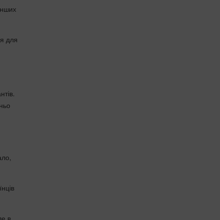
інших
ся для
я
нтів.
тньо
ало,
їнців
ле в