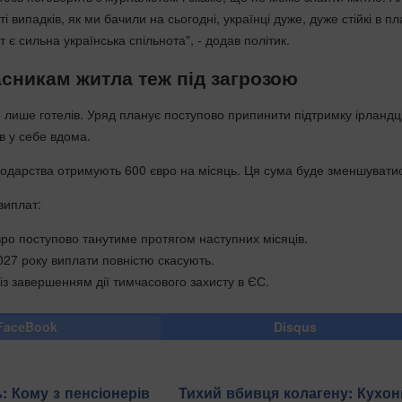
 випадків, як ми бачили на сьогодні, українці дуже, дуже стійкі в пл
т є сильна українська спільнота", - додав політик.
сникам житла теж під загрозою
 лише готелів. Уряд планує поступово припинити підтримку ірландців
в у себе вдома.
подарства отримують 600 євро на місяць. Ця сума буде зменшувати
виплат:
ро поступово танутиме протягом наступних місяців.
027 року виплати повністю скасують.
 із завершенням дії тимчасового захисту в ЄС.
FaceBook
Disqus
: Кому з пенсіонерів
Тихий вбивця колагену: Кухо