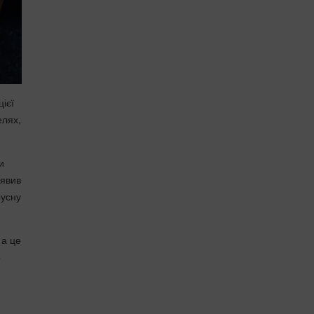
ієї
елях,
и
аявив
русну
 а це
о