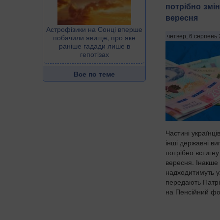
потрібно змін
вересня
Астрофізики на Сонці вперше
побачили явище, про яке
четвер, 6 серпень 
раніше гадади лише в
гепотізах
Все по теме
Частині українців
інші державні ви
потрібно встигну
вересня. Інакше 
надходитимуть у
передають Патрі
на Пенсійний фон