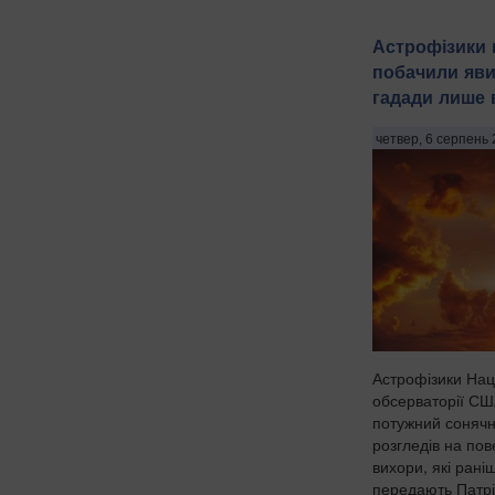
Астрофізики 
побачили яви
гадади лише в
четвер, 6 серпень 
Астрофізики Нац
обсерваторії СШ
потужний сонячн
розгледів на пов
вихори, які рані
передають Патрі