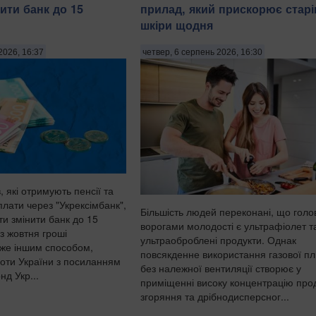
ити банк до 15
прилад, який прискорює старі
шкіри щодня
2026, 16:37
четвер, 6 серпень 2026, 16:30
, які отримують пенсії та
плати через "Укрексімбанк",
Більшість людей переконані, що гол
ти змінити банк до 15
ворогами молодості є ультрафіолет т
з жовтня гроші
ультраоброблені продукти. Однак
же іншим способом,
повсякденне використання газової пл
оти України з посиланням
без належної вентиляції створює у
д Укр...
приміщенні високу концентрацію прод
згоряння та дрібнодисперсног...