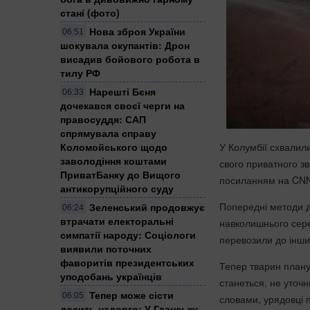
стані (фото)
Нова зброя України
06:51
шокувала окупантів: Дрон
висадив бойового робота в
тилу РФ
Нарешті Бєня
06:33
дочекався своєї черги на
правосуддя: САП
спрямувала справу
У Колумбії схвалили
Коломойського щодо
заволодіння коштами
свого приватного з
ПриватБанку до Вищого
посиланням на CN
антикорупційного суду
Попередні методи д
Зеленський продовжує
06:24
втрачати електоральні
навколишнього сере
симпатії народу: Соціологи
перевозили до інши
виявили поточних
фаворитів президентських
Тепер тварин плану
уподобань українців
станеться, не уточн
Тепер може сісти
06:05
словами, урядовці 
досить надовго: У Гданську