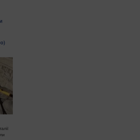
и
о)
алії
или