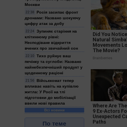
Москви
Росія засипає фронт
22:38
дронами: Названо шокуючу
цифру атак за добу
Зупиняє старіння на
22:24
Did You Notic
клітинному рівні:
Natural Simba
Несподіване відкриття
Movements Lo
вчених про звичайний сон
The Movie?
Тихо руйнує ваш
22:10
Brainberries
печінку та суглоби: Названо
найнебезпечніший продукт у
щоденному раціоні
Військкомат тепер
21:56
впливає навіть на купівлю
житла: У Росії на тлі
підготовки до мобілізації
ввели нові правила
Where Are Th
Всі новини
9 Ex-Actors F
Unexpected C
По теме
Paths