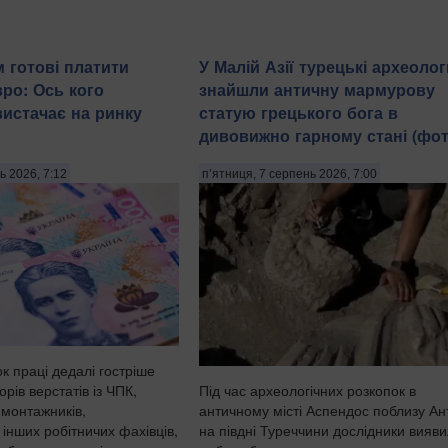
 готові платити
У Малій Азії турецькі археолог
вро: Ось кого
знайшли античну мармурову
вистачає на ринку
статую грецького бога в
дивовижно гарному стані (фот
ь 2026, 7:12
п’ятниця, 7 серпень 2026, 7:00
к праці дедалі гостріше
рів верстатів із ЧПК,
Під час археологічних розкопок в
 монтажників,
античному місті Аспендос поблизу Ант
 інших робітничих фахівців,
на півдні Туреччини дослідники вияв