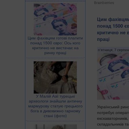
Brainberries
Цим фахівцям
понад 1500 є
критично не 
Цим фахівцям готові платити
праці
понад 1500 євро: Ось кого
критично не вистачає на
п’ятниця, 7 серпен
ринку праці
У Малій Азії турецькі
археологи знайшли античну
мармурову статую грецького
Український рино
бога в дивовижно гарному
потребує операто
стані (фото)
екскаваторників,
складальників та