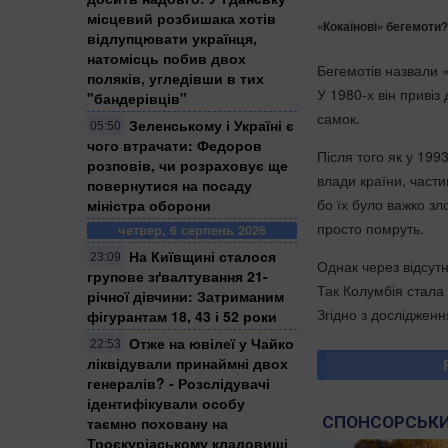
місцевий розбишака хотів
«Кокаїнові» бегемоти
відлупцювати українця,
натомісць побив двох
Бегемотів назвали 
поляків, угледівши в тих
У 1980-х він привіз
"бандерівців"
самок.
Зеленському і Україні є
05:50
чого втрачати: Федоров
Після того як у 19
розповів, чи розраховує ще
влади країни, части
повернутися на посаду
бо їх було важко з
міністра оборони
просто помруть.
четвер, 6 серпень 2026
На Київщині сталося
23:09
Однак через відсутн
групове зґвалтування 21-
Так Колумбія стала
річної дівчини: Затриманим
Згідно з дослідженн
фігурантам 18, 43 і 52 роки
Отже на ювілеї у Чайко
22:53
ліквідували принаймні двох
генералів? - Розслідувачі
ідентифікували особу
СПОНСОРСЬКИ
таємно поховану на
Троєкуріаському кладовищі