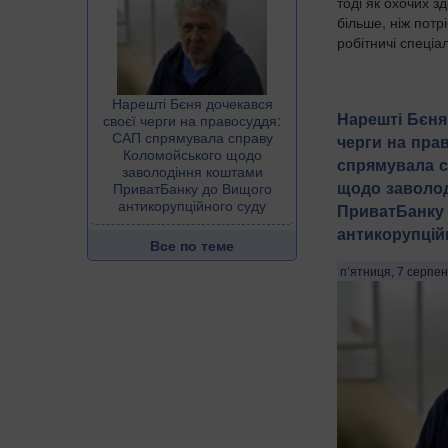
тоді як охочих з
більше, ніж потр
робітничі спеціал
Нарешті Бєня дочекався
Нарешті Бєня
своєї черги на правосуддя:
САП спрямувала справу
черги на пра
Коломойського щодо
спрямувала 
заволодіння коштами
щодо заволо
ПриватБанку до Вищого
антикорупційного суду
ПриватБанку
антикорупцій
Все по теме
п’ятниця, 7 серпен