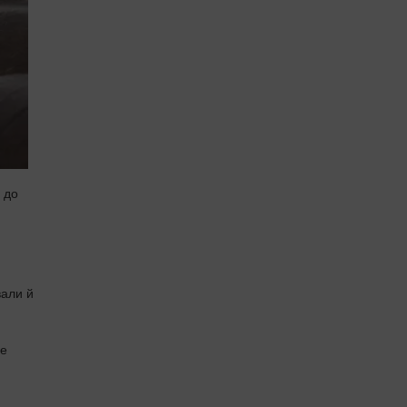
 до
вали й
це