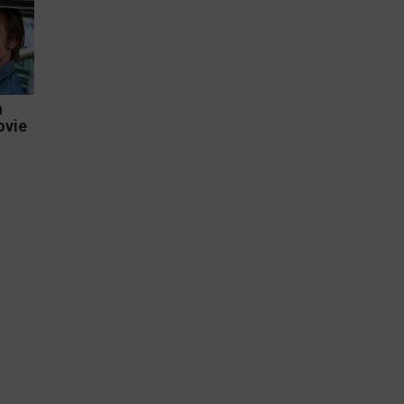
n
ovie