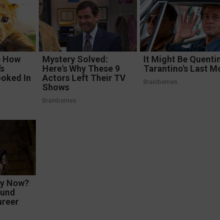
e How
Mystery Solved:
It Might Be Quenti
’s
Here's Why These 9
Tarantino's Last M
oked In
Actors Left Their TV
Brainberries
Shows
Brainberries
ey Now?
ound
areer