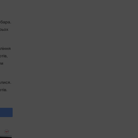
обара.
трьох
вління
тів,
ом
илися.
тів.