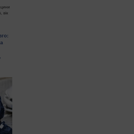
ицини
, вік
вго:
ка
,