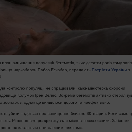
 план винищення популяції бегемотів, яких десятки років тому завіз
віринця наркобарон Пабло Ескобар, передають
Патріоти України
з
N.
ля контролю популяції не спрацювали, каже міністерка охорони
довища Колумбії Ірен Велес. Зокрема бегемотів активно стерилізу
х зоопарків, однак це виявилося дорого та неефективно.
ють убити – ідеться про винищення близько 80 тварин. Коли саме 
юють. Рішення вже розкритикували місцеві зоозахисники. За їхніми
просто намагаються піти «легким шляхом».