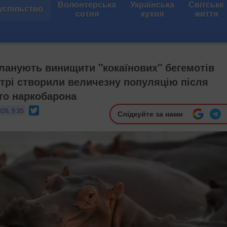
Волонтерська
Українська
Світське
успільство
сотня
кухня
життя
 планують винищити "кокаїнових" бегемотів
отрі створили величезну популяцію після
ого наркобарона
Twitter
026, 9:35
Слідкуйте за нами