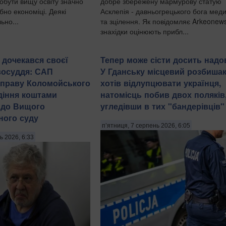
добути вищу освіту значно
добре збережену мармурову статую
ібно економіці. Деякі
Асклепія - давньогрецького бога мед
ьно...
та зцілення. Як повідомляє Arkeonews
знахідки оцінюють прибл...
 дочекався своєї
Тепер може сісти досить надо
восуддя: САП
У Гданську місцевий розбиша
справу Коломойського
хотів відлупцювати українця,
діння коштами
натомісць побив двох поляків
 до Вищого
угледівши в тих "бандерівців"
ного суду
п’ятниця, 7 серпень 2026, 6:05
ь 2026, 6:33