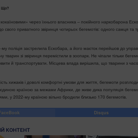
? Що?
«кокаїновими» через їхнього власника – покійного наркобарона Еск
 до свого приватного звіринця чотирьох бегемотів: одного самця та 
93-му поліція застрелила Ескобара, а його маєток перейшов до упра
ну тварин зі звіринця перемістили в зоопарк. Не чіпали тільки бегемо
ловити й транспортувати. Місцева влада вирішила, що тварини з час
ість хижаків і доволі комфортні умови для життя, бегемоти розплод
 єдиною країною за межами Африки, де живе дика популяція бегемо
ями, у 2022-му країною вільно бродили близько 170 бегемотів.
FaceBook
Disqus
Й КОНТЕНТ