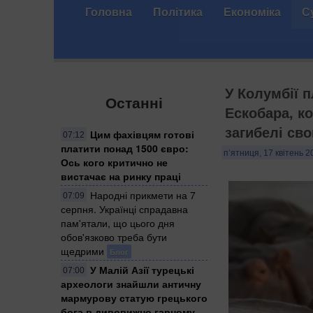
Головна
Політика
Економіка
С
​У Колумбії
Останні
Ескобара, к
загибелі св
Цим фахівцям готові
07:12
платити понад 1500 євро:
п’ятниця, 17 квітень 2
Ось кого критично не
вистачає на ринку праці
Народні прикмети на 7
07:09
серпня. Українці спрадавна
пам'ятали, що цього дня
обов'язково треба бути
щедрими
Блог
У Малій Азії турецькі
07:00
археологи знайшли античну
мармурову статую грецького
бога в дивовижно гарному