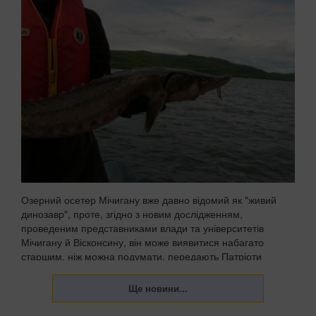
Озерний осетер Мічигану вже давно відомий як "живий
динозавр", проте, згідно з новим дослідженням,
проведеним представниками влади та університетів
Мічигану й Вісконсину, він може виявитися набагато
старшим, ніж можна подумати, передають Патріоти
Украї...