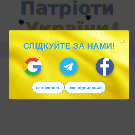
×
СЛІДКУЙТЕ ЗА НАМИ!
не цікавить
вже підписаний